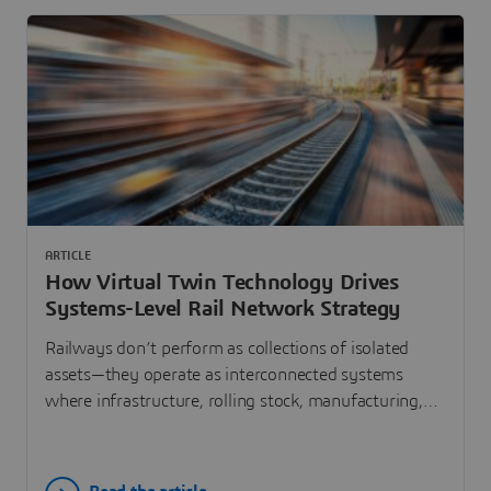
ARTICLE
How Virtual Twin Technology Drives
Systems-Level Rail Network Strategy
Railways don’t perform as collections of isolated
assets—they operate as interconnected systems
where infrastructure, rolling stock, manufacturing,
maintenance and operations continuously shape one
another. At InnoTrans 2026 (Hall 2.1, Booth 855),
Dassault Systèmes will demonstrate how virtual twin