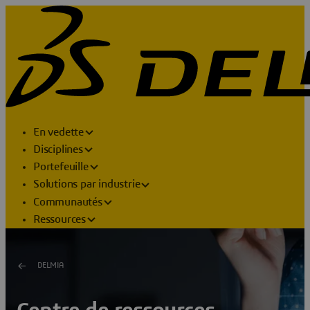
En vedette
Disciplines
Portefeuille
Solutions par industrie
Communautés
Ressources
DELMIA