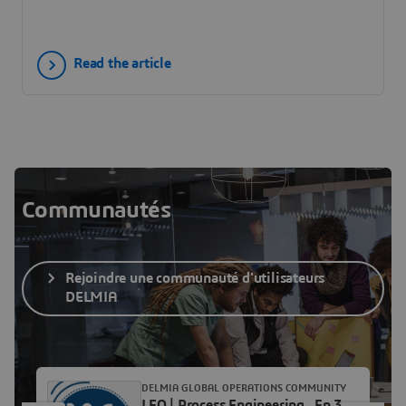
through DELMIA’s 3DEXPERIENCE platform to drive
measurable gains in efficiency, quality and speed.
Read how this will become a trusted industrial action.
Read the article
Communautés
Rejoindre une communauté d'utilisateurs
DELMIA
DELMIA GLOBAL OPERATIONS COMMUNITY
LEO | Process Engineering_Ep 3