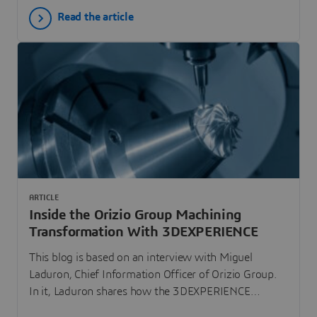
engineering efficiency by 50% and cuts
Read the article
industrialization lead times by 25%.
ARTICLE
Inside the Orizio Group Machining
Transformation With 3DEXPERIENCE
This blog is based on an interview with Miguel
Laduron, Chief Information Officer of Orizio Group.
In it, Laduron shares how the 3DEXPERIENCE
platform is reshaping machining, engineering-