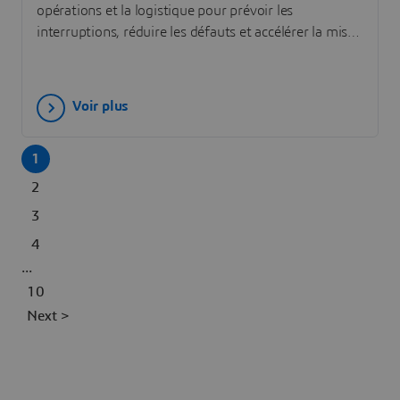
opérations et la logistique pour prévoir les
interruptions, réduire les défauts et accélérer la mise
sur le marché. Remplissez le formulaire pour
contacter nos experts commerciaux et obtenir
DELMIA !
Voir plus
1
2
3
4
...
10
Next >