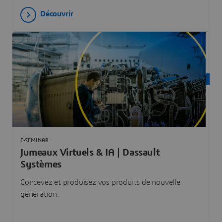
Découvrir
ON 
E-SEMINAR
Jumeaux Virtuels & IA | Dassault
Systèmes
Concevez et produisez vos produits de nouvelle
génération.