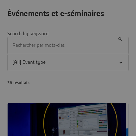
Événements et e-séminaires
Search by keyword
Filter [All] Event type
38 résultats
ON 