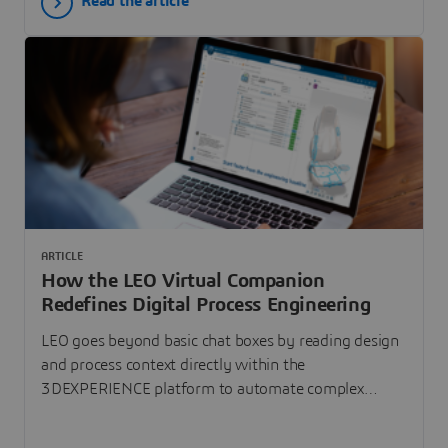
Read the article
experiences on the 3DEXPERIENCE platform help rail
stakeholders simulate, understand and optimize
those interdependencies across the full rail lifecycle.
ARTICLE
How the LEO Virtual Companion
Redefines Digital Process Engineering
LEO goes beyond basic chat boxes by reading design
and process context directly within the
3DEXPERIENCE platform to automate complex
EBOM-to-MBOM transformations. By eliminating
repetitive manual planning, it boosts manufacturing