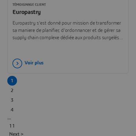
TÉMOIGNAGE CLIENT
Europastry
Europastry s'est donné pour mission de transformer
sa maniere de planifier, d’ordonnancer et de gérer sa
supply chain complexe dédiée aux produits surgelés.
Le leader mondial de la boulangerie a trouvé la
solution idéale : DELMIA Ortems.
Voir plus
1
2
3
4
...
11
Next >