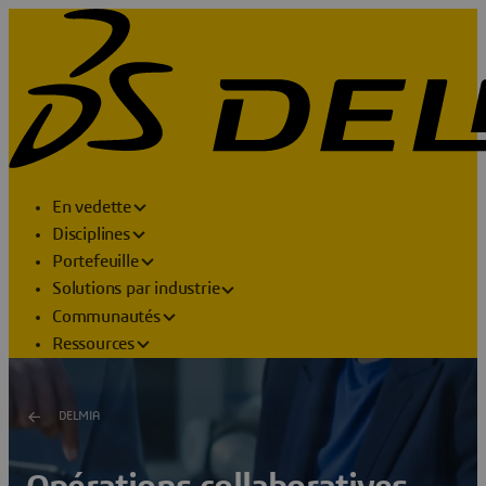
En vedette
Disciplines
Portefeuille
Solutions par industrie
Communautés
Ressources
DELMIA