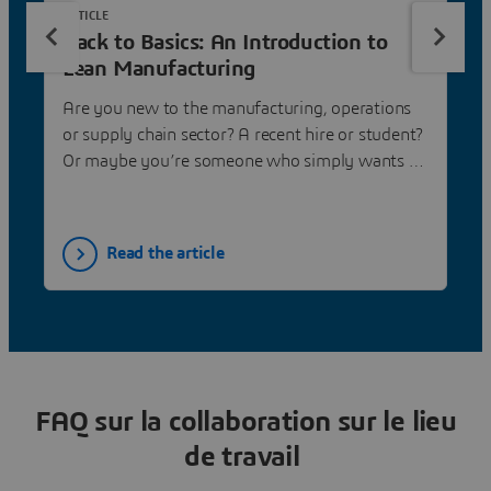
ARTICLE
Back to Basics: An Introduction to
Lean Manufacturing
Are you new to the manufacturing, operations
or supply chain sector? A recent hire or student?
Or maybe you’re someone who simply wants a
refresher on the basics of the industry. If so,
then you’ll want to read DELMIA’s blog series,
aptly titled, “Back to Basics.” The series focuses
Read the article
on a myriad of topics, answering the most basic
of questions. Check it out!
FAQ sur la collaboration sur le lieu
de travail