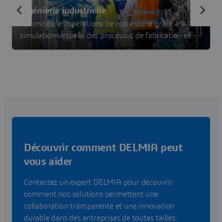
Ingénierie industrielle
Optimisez les opérations de votre usine grâce à la
simulation virtuelle des processus de fabrication et à
une planification précise avec le logiciel d'ingénierie
industrielle DELMIA.
Découvrir comment DELMIA peut
vous aider
Contactez un expert DELMIA pour découvrir
comment nos solutions permettent une
collaboration transparente et une innovation
durable dans des entreprises de toutes tailles.