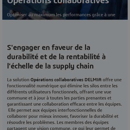
Opérations collaboratives
Optimiser au maximum les performances grâce à une
vue commune
Nous contacter
Visiter la communauté DELMIA Collaborative
S'engager en faveur de la
Lean Operations
durabilité et de la rentabilité à
l'échelle de la supply chain
La solution
Opérations collaboratives DELMIA
offre une
fonctionnalité numérique qui élimine les silos entre les
différents utilisateurs fonctionnels, offrant une vue
commune et à jour à toutes les parties prenantes et
garantissant une collaboration efficace entre les équipes.
Elle permet aux équipes interfonctionnelles de
collaborer pour mieux innover, favoriser la durabilité et
résoudre les problèmes. Les membres des équipes
partagent une vision commune, ce qui leur permet de