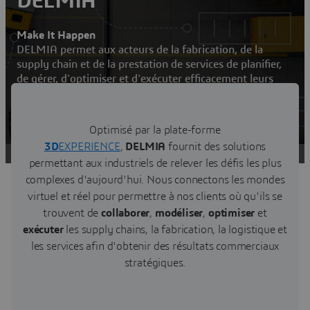
DELMIA
Make It Happen
DELMIA permet aux acteurs de la fabrication, de la
supply chain et de la prestation de services de planifier,
de gérer, d'optimiser et d'exécuter efficacement leurs
opérations
Nous contacter
Optimisé par la plate-forme
3D
EXPERIENCE
,
DELMIA
fournit des solutions
Visiter une communauté d'utilisateurs DELMIA
permettant aux industriels de relever les défis les plus
complexes d'aujourd'hui. Nous connectons les mondes
virtuel et réel pour permettre à nos clients où qu'ils se
trouvent de
collaborer
,
modéliser
,
optimiser
et
exécuter
les supply chains, la fabrication, la logistique et
les services afin d'obtenir des résultats commerciaux
stratégiques.