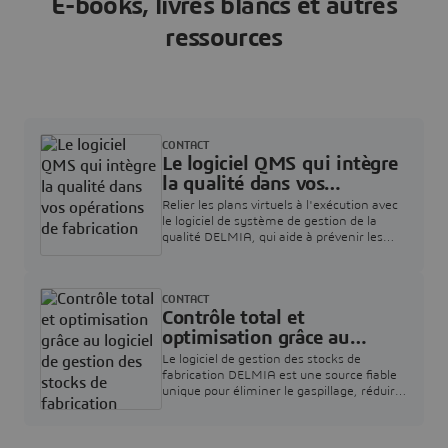
E-books, livres blancs et autres
ressources
CONTACT
Le logiciel QMS qui intègre
la qualité dans vos
opérations de fabrication
Relier les plans virtuels à l'exécution avec
le logiciel de système de gestion de la
qualité DELMIA, qui aide à prévenir les
défauts et à respecter les normes
internationales
CONTACT
Contrôle total et
optimisation grâce au
logiciel de gestion des
Le logiciel de gestion des stocks de
stocks de fabrication
fabrication DELMIA est une source fiable
unique pour éliminer le gaspillage, réduire
les coûts et améliorer les opérations.
Remplissez le formulaire pour contacter
nos experts commerciaux.