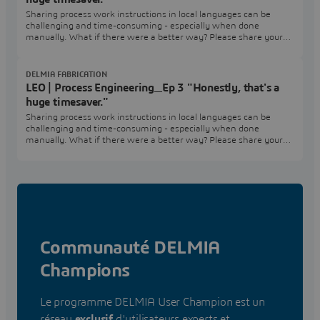
Sharing process work instructions in local languages can be
challenging and time-consuming - especially when done
manually. What if there were a better way? Please share your
questions or comments in the Process Engineering User
Community.
DELMIA FABRICATION
LEO | Process Engineering_Ep 3 "Honestly, that's a
huge timesaver."
Sharing process work instructions in local languages can be
challenging and time-consuming - especially when done
manually. What if there were a better way? Please share your
questions or comments in the Process Engineering User
Community.
Communauté DELMIA
Champions
Le programme DELMIA User Champion est un
réseau
exclusif
d'utilisateurs experts et