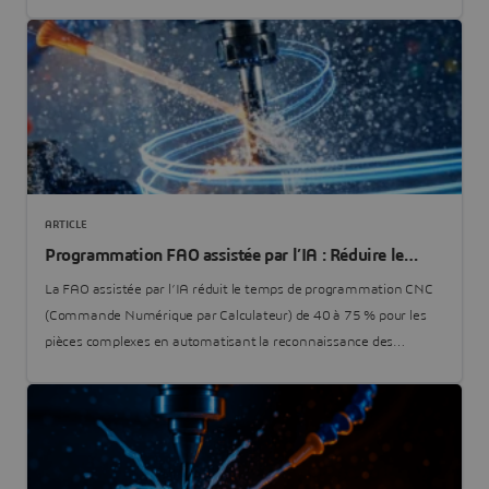
reconnaissance de formes, la programmation automatique à
partir du savoir-faire et l’optimisation des avances et vitesses.
ARTICLE
Programmation FAO assistée par l’IA : Réduire le
temps de programmation sans perdre le contrôle de sa
La FAO assistée par l’IA réduit le temps de programmation CNC
fabrication
(Commande Numérique par Calculateur) de 40 à 75 % pour les
pièces complexes en automatisant la reconnaissance des
formes, la sélection des stratégies et la suggestion de
paramètres tout en laissant l’humain choisir le meilleur
compromis en limitant les risques.