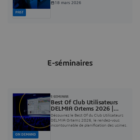
18 mars 2026
PAST
E-séminaires
E-SEMINAR
Best Of Club Utilisateurs
DELMIA Ortems 2026 |
Dassault Systèmes
Découvrez le Best Of du Club Utilisateurs
DELMIA Ortems 2026, le rendez-vous
incontournable de planification des usines.
ON DEMAND