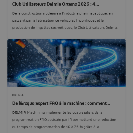
Club Utilisateurs Delmia Ortems 2026 : 4
témoignages pour mesurer l’impact d’une
De la construction nucléaire à l’industrie pharmaceutique, en
planification avancée
passant par la fabrication de véhicules frigorifiques et la
production de lingettes cosmétiques, le Club Utilisateurs Delmia
Ortems 2026 (CUDO) a réuni des témoignages d’une rare
diversité sectorielle. Quatre entreprises sont venues partager leur
expérience concrète de la planification avancée, entre gains de
productivité mesurables, abandon des tableurs et transformation
en profondeur des processus supply chain.
ARTICLE
De l&rsquo;expert FAO à la machine : comment
DELMIA machining transforme le savoir-faire avec
DELMIA Machining implémente les quatre piliers de la
l’intelligence artificielle
programmation FAO assistée par IA permettant une réduction
du temps de programmation de 40 à 75 % grâce à la