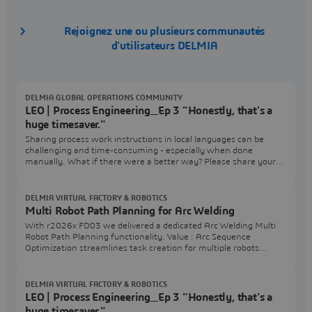
Rejoignez une ou plusieurs communautés
d'utilisateurs DELMIA
DELMIA GLOBAL OPERATIONS COMMUNITY
LEO | Process Engineering_Ep 3 "Honestly, that's a
huge timesaver."
Sharing process work instructions in local languages can be
challenging and time-consuming - especially when done
manually. What if there were a better way? Please share your
questions or comments in the Process Engineering User
Community.
DELMIA VIRTUAL FACTORY & ROBOTICS
Multi Robot Path Planning for Arc Welding
With r2026x FD03 we delivered a dedicated Arc Welding Multi
Robot Path Planning functionality. Value : Arc Sequence
Optimization streamlines task creation for multiple robots
working in parallel with positioner integration, enhancing overall
operational productivity.Highlights :New tool to optimize the
Positioner angleAutomatically generate a multi-robot station
DELMIA VIRTUAL FACTORY & ROBOTICS
task with multiple positioner angle
LEO | Process Engineering_Ep 3 "Honestly, that's a
huge timesaver."