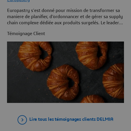
Europastry s'est donné pour mission de transformer sa
maniere de planifier, d’ordonnancer et de gérer sa supply
chain complexe dédiée aux produits surgelés. Le leader
mondial de la boulangerie a trouvé la solution idéale :
Témoignage Client
DELMIA Ortems.
Lire tous les témoignages clients DELMIA