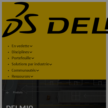
En vedette
Disciplines
Portefeuille
Solutions par industrie
Communautés
Ressources
Produits