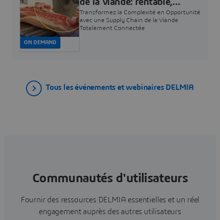
de la viande: rentable,
résiliente, équilibrée |
Transformez la Complexité en Opportunité
Dassault Systèmes
avec une Supply Chain de la Viande
Totalement Connectée
ON DEMAND
Tous les événements et webinaires DELMIA
Communautés d'utilisateurs
Fournir des ressources DELMIA essentielles et un réel
engagement auprès des autres utilisateurs