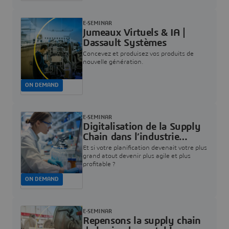
E-SEMINAR
Jumeaux Virtuels & IA |
Dassault Systèmes
Concevez et produisez vos produits de
nouvelle génération.
ON DEMAND
E-SEMINAR
Digitalisation de la Supply
Chain dans l’industrie
Pharmaceutique et
Et si votre planification devenait votre plus
Biotechnologique | Dassault
grand atout devenir plus agile et plus
profitable ?
Systèmes
ON DEMAND
E-SEMINAR
Repensons la supply chain