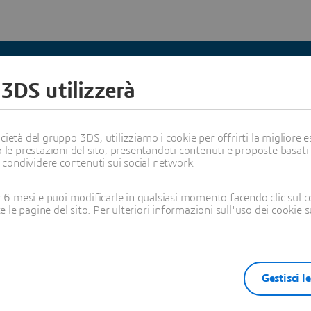
Inizia il tuo viaggio
 3DS utilizzerà
ione è in continua evoluzione. Scopri come rimanere sempre un pa
ietà del gruppo 3DS, utilizziamo i cookie per offrirti la migliore es
 le prestazioni del sito, presentandoti contenuti e proposte basati
i condividere contenuti sui social network.
6 mesi e puoi modificarle in qualsiasi momento facendo clic sul c
te le pagine del sito. Per ulteriori informazioni sull'uso dei cookie 
ON DEMAND
Gestisci l