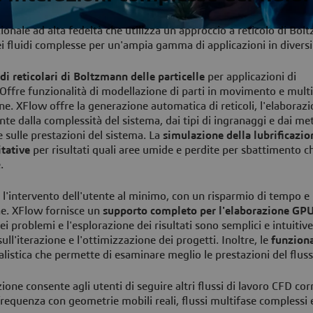
ale ad alta fedeltà che utilizza un approccio a reticolo di Bol
i fluidi complesse per un'ampia gamma di applicazioni in diversi
i reticolari di Boltzmann delle particelle
per applicazioni di
Offre funzionalità di modellazione di parti in movimento e mult
zione. XFlow offre la generazione automatica di reticoli, l'elabora
e dalla complessità del sistema, dai tipi di ingranaggi e dai met
e sulle prestazioni del sistema. La
simulazione della lubrificazio
itative
per risultati quali aree umide e perdite per sbattimento c
.
l'intervento dell'utente al minimo, con un risparmio di tempo e 
one. XFlow fornisce un
supporto completo per l'elaborazione GP
i problemi e l'esplorazione dei risultati sono semplici e intuitive
ull'iterazione e l'ottimizzazione dei progetti. Inoltre, le
funziona
istica che permette di esaminare meglio le prestazioni del flus
ione consente agli utenti di seguire altri flussi di lavoro CFD cor
frequenza con geometrie mobili reali, flussi multifase complessi e