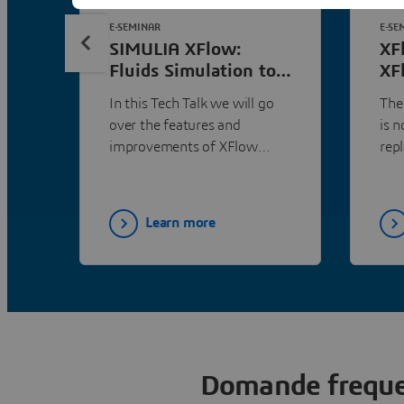
E-SEMINAR
E-SE
SIMULIA XFlow:
XF
Fluids Simulation to
XF
Improve Lubrication
20
In this Tech Talk we will go
The
Performance |
Da
over the features and
is 
Dassault Systèmes
improvements of XFlow
rep
version 2022x which this
new
year has focused on two
ava
main topics: improve the
Learn more
user experience and extend
simulation capabilities.
Domande frequen