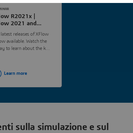
MINAR
low R2021x |
low 2021 and
21x Update |
 latest releases of XFlow
ssault Systèmes
now available. Watch the
lay to learn about the key
 features that will be
ilable in XFlow R2021x.
Learn more
ti sulla simulazione e sul