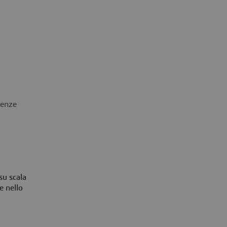
lenze
Caratteristiche principali di XFlow
su scala
e nello