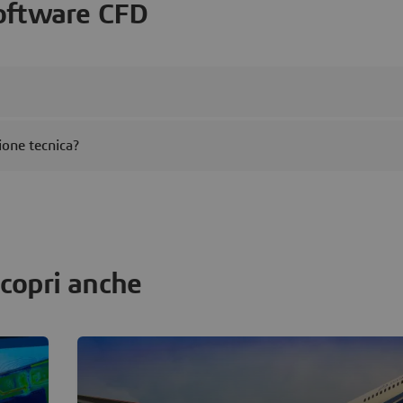
oftware CFD
ione tecnica?
copri anche