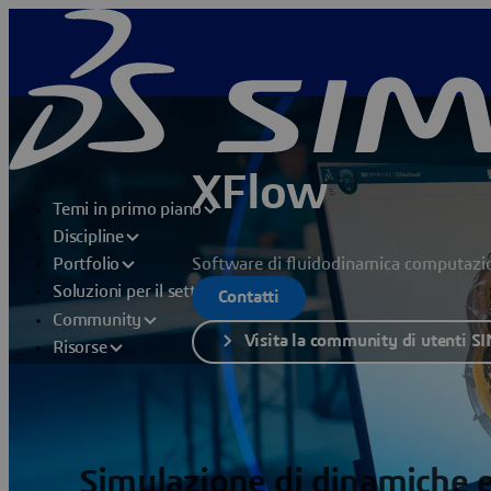
XFlow
Temi in primo piano
Discipline
Software di fluidodinamica computazion
Portfolio
Soluzioni per il settore
Contatti
Community
Visita la community di utenti 
Risorse
Simulazione di dinamiche e 