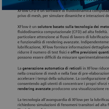
XFlow CFD è un software di fluidodinamica computazion
privo di mesh, per simulare dinamiche e interazioni de
XFlow è un
solutore basato sulla tecnologia dei metod
fluidodinamica computazionale (CFD) ad alta fedeltà. 
particolare attenzione ai flussi di lavoro di lubrifica
e funzionalità di rendering avanzate. Indipendentement
lubrificazione, XFlow fornisce informazioni dettagliat
ridurre il numero di test fisici e
offre previsioni quant
possono essere difficili da misurare sperimentalmente
La
generazione automatica di reticoli
in XFlow riduce 
nella creazione di mesh e nella fase di pre-elaborazi
accelerare i tempi della soluzione. La configurazione de
consentendo agli utenti di concentrare i propri sforzi s
rendering avanzate
producono una visualizzazione real
La tecnologia all'avanguardia di XFlow per la lubrificaz
richiedono simulazioni di fenomeni transitori ad alta 