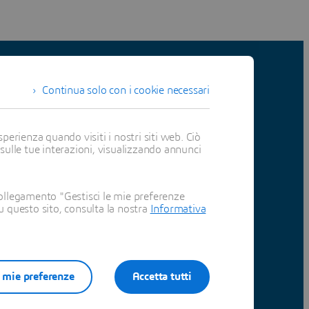
Continua solo con i cookie necessari
sso avanti con SIMULIA.
perienza quando visiti i nostri siti web. Ciò
 sulle tue interazioni, visualizzando annunci
ollegamento "Gestisci le mie preferenze
su questo sito, consulta la nostra
Informativa
e mie preferenze
Accetta tutti