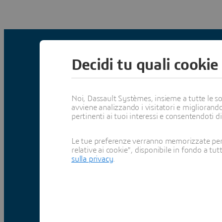
Decidi tu quali cookie
Il mondo della simulaz
Noi, Dassault Systèmes, insieme a tutte le soc
avviene analizzando i visitatori e migliorando
pertinenti ai tuoi interessi e consentendoti d
Le tue preferenze verranno memorizzate per 
relative ai cookie", disponibile in fondo a tut
sulla privacy
.
ON DEMAND