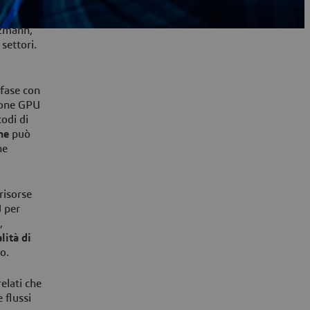
tzmann,
 settori.
ifase con
zione GPU
odi di
ne
può
he
risorse
U
per
,
lità di
so.
relati che
 flussi