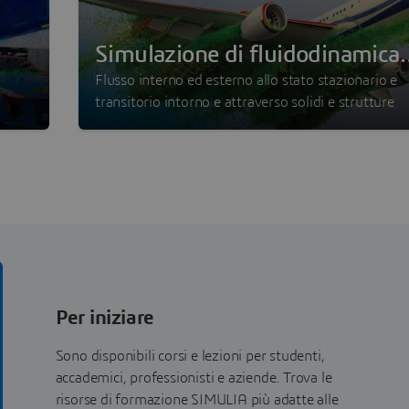
Simulazione di fluidodinamica
computazionale
Flusso interno ed esterno allo stato stazionario e
transitorio intorno e attraverso solidi e strutture
Per iniziare
Sono disponibili corsi e lezioni per studenti,
accademici, professionisti e aziende. Trova le
risorse di formazione SIMULIA più adatte alle