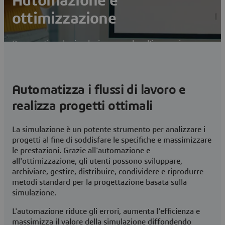
Automazione e
ottimizzazione
Democratizza la simulazione, accelera l'innovazione e
sfrutta la potenza dell'intelligenza artificiale.
Contatti
Automatizza i flussi di lavoro e
Visita la community di utenti SIMULIA
realizza progetti ottimali
La simulazione è un potente strumento per analizzare i
progetti al fine di soddisfare le specifiche e massimizzare
le prestazioni. Grazie all'automazione e
all'ottimizzazione, gli utenti possono sviluppare,
archiviare, gestire, distribuire, condividere e riprodurre
metodi standard per la progettazione basata sulla
simulazione.
L'automazione riduce gli errori, aumenta l'efficienza e
massimizza il valore della simulazione diffondendo