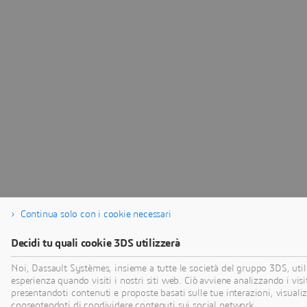
Continua solo con i cookie necessari
Decidi tu quali cookie 3DS utilizzerà
Noi, Dassault Systèmes, insieme a tutte le società del gruppo 3DS, utili
esperienza quando visiti i nostri siti web. Ciò avviene analizzando i visi
presentandoti contenuti e proposte basati sulle tue interazioni, visuali
consentendoti di condividere contenuti sui social network.