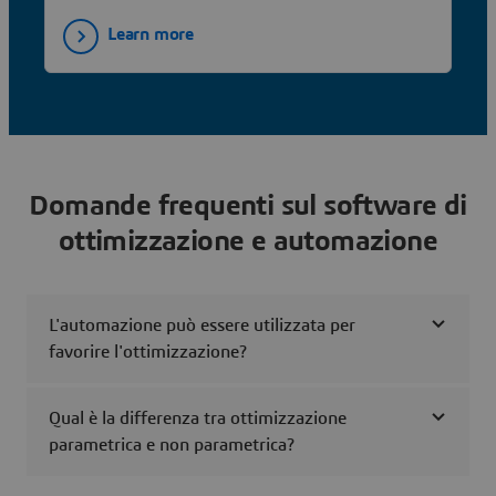
optimization targets could be to minimize the
Learn more
mass considering given stiffness demands
formulated using displacement constraints. In
the second study, Abaqus/Standard and
Tosca.struc.shape are applied for shape
optimization. The shape modifications are
directly performed on the Abaqus CAE model
Domande frequenti sul software di
where each node is displaced independently. For
the shape optimization the mesh is adapted by
ottimizzazione e automazione
an automatic mesh smoothing algorithm.
L'automazione può essere utilizzata per
favorire l'ottimizzazione?
Qual è la differenza tra ottimizzazione
parametrica e non parametrica?