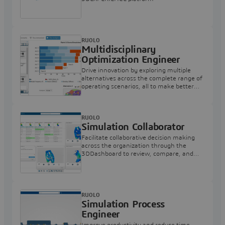
RUOLO
Multidisciplinary
Optimization Engineer
Drive innovation by exploring multiple
alternatives across the complete range of
operating scenarios, all to make better
decisions and find optimal designs
RUOLO
Simulation Collaborator
Facilitate collaborative decision making
across the organization through the
3DDashboard to review, compare, and
perform trade-offs between design
alternatives
RUOLO
Simulation Process
Engineer