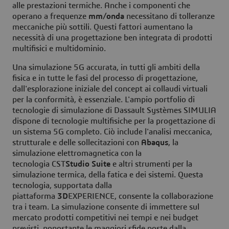
alle prestazioni termiche. Anche i componenti che
operano a frequenze
mm/onda
necessitano di tolleranze
meccaniche più sottili. Questi fattori aumentano la
necessità di una progettazione ben integrata di prodotti
multifisici e multidominio.
Una simulazione 5G accurata, in tutti gli ambiti della
fisica e in tutte le fasi del processo di progettazione,
dall'esplorazione iniziale del concept ai collaudi virtuali
per la conformità, è essenziale. L'ampio portfolio di
tecnologie di simulazione di Dassault Systèmes SIMULIA
dispone di tecnologie multifisiche per la progettazione di
un sistema 5G completo. Ciò include l'analisi meccanica,
strutturale e delle sollecitazioni con
Abaqus
, la
simulazione elettromagnetica con la
tecnologia CST
Studio Suite
e altri strumenti per la
simulazione termica, della fatica e dei sistemi. Questa
tecnologia, supportata dalla
piattaforma
3D
EXPERIENCE, consente la collaborazione
tra i team. La simulazione consente di immettere sul
mercato prodotti competitivi nei tempi e nei budget
previsti, nonostante le maggiori sfide poste dalla