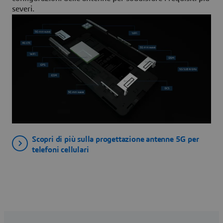
severi.
Scopri di più sulla progettazione antenne 5G per
telefoni cellulari