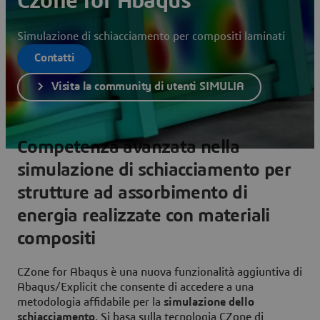
Czone for Abaqus
Simulazione di schiacciamento per compositi laminati
Contatti
Visita la community di utenti SIMULIA
Competenza avanzata nella
simulazione di schiacciamento per
strutture ad assorbimento di
energia realizzate con materiali
compositi
CZone for Abaqus è una nuova funzionalità aggiuntiva di
Abaqus/Explicit che consente di accedere a una
metodologia affidabile per la
simulazione dello
schiacciamento
. Si basa sulla tecnologia CZone di