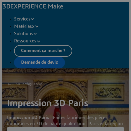
3DEXPERIENCE Make
Services
Matériaux
Solutions
Ressources
Comment ça marche ?
Demande de devis
3D Printing Service
Impression 3D Paris
Impression 3D Paris
| Faites fabriquer des pièces
imprimées en 3D de haute qualité pour Paris et la région
parisienne.