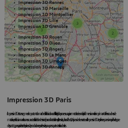
Impression 3D Rennes
Impression 3D Marseille
Impression 3D Montpellier
Impression 3D Lille
Impression 3D Grenoble
Impression 3D Rouen
Impression 3D Dijon
Impression 3D Angers
Impression 3D Le Mans
Impression 3D Limoges
Impression 3D Annecy
Impression 3D Paris
L'impression 3D est un segment important du marché de la fabrication additive. Il s'agit d'un processus qui permet de créer un objet tridimensionnel en imprimant de fines couches de
matériau, en les fusionnant les unes aux autres à l'aide d'un dessin créé par ordinateur. Bien qu'il n'en soit qu'à ses débuts, Paris possède un secteur de l'impression 3D en pleine expansion qui développe
des prototypes rapides et des pièces de production en petites séries pour presque toutes les industries.