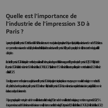
Quelle est l'importance de
l'industrie de l'impression 3D à
Paris ?
La perception globale de l'impression 3D est très favorable à Paris. Plusieurs facteurs sont mesurés par les analystes qui classent Paris parmi les principales villes pour la croissance du marché 3D. Ces facteurs
comprennent la connaissance du marché, l'adoption et la base d'installation, les indicateurs de croissance de l'impression 3D, l'impact futur perçu et l'optimisme, l'infrastructure technologique et la facilité
d'adoption.
L'industrie de l'impression 3D à Paris s'est rapidement élevée pour rivaliser avec l'échelon supérieur des grandes villes. Selon un rapport de l'Agence française d'impression 3D (3DPFA), l'industrie de
l'impression 3D à Paris était estimée à environ 50 millions de dollars en 2018. En 2021, elle valait environ 150 millions de dollars. Le secteur prolifère rapidement et devrait atteindre 220 millions de
dollars d'ici 2023.
En outre, le gouvernement français a encouragé la croissance de l'impression 3D dans le pays. Ils ont mis en place plusieurs mesures pour promouvoir la technologie, comme des crédits
d'impôt et des subventions pour les startups d'impression 3D. Dans l'ensemble, l'industrie de l'impression 3D à Paris connaît une croissance rapide et devrait avoir un impact significatif sur l'économie
locale au cours des prochaines années.
Paris progresse plus rapidement que le marché mondial dans le secteur de la technologie 3D. Le marché mondial de cette technologie a augmenté en moyenne de 20 à 25 %
chaque année au cours des 10 dernières années. Au niveau mondial, la mise en œuvre de la technologie 3D est passée de 1,3 milliard de dollars en 2010 à 12,8 milliards de dollars en 2020 ;