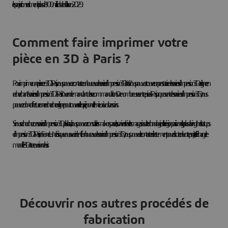
les projections estiment à plus de 100 milliards de dollars en 2029.
Comment faire imprimer votre
pièce en 3D à Paris ?
Pour imprimer une pièce en 3D à Paris, vous pouvez contacter un bureau de service d'impression 3D local. Vous pouvez trouver un prestataire de services d'impression 3D en ligne en
recherchant "services d'impression 3D à Paris" ou en demandant des recommandations. De nombreuses entreprises à Paris proposent des services d'impression 3D, vous
pouvez donc effectuer une recherche en ligne pour trouver celle qui répond le mieux à vos besoins.
Si vous recherchez un service d'impression 3D plus local, vous pouvez consulter les makerspaces, les universités et les magasins de technologie de la région parisienne. Il y a plus de vingt-huit startups
d'impression 3D à Paris, en France. Une fois que vous avez identifié un bureau de service d'impression 3D, vous pouvez le contacter directement pour discuter de votre projet, télécharger le
modèle 3D et recevoir un devis.
Découvrir nos autres procédés de
fabrication