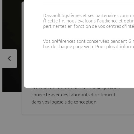
Dassault Systèmes et ses partenaires commerci
À cette fin, nous évaluons l'audience et op
pertinentes en fonction de vos centres d'inté
Vos préférences sont conservées pendant 6 m
bas de chaque page web. Pour plus d'informati
Add-in pour 3DEXPERIENCE Make
Découvrez notre plateforme de fabrication à
la demande 3DEXPERIENCE Make qui vous
connecte avec des fabricants directement
dans vos logiciels de conception.