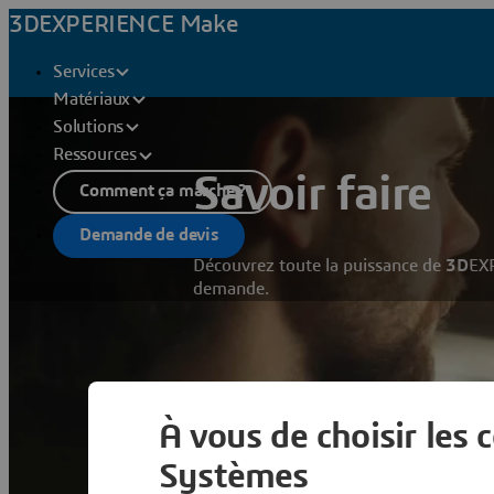
3DEXPERIENCE Make
Services
Matériaux
Solutions
Ressources
Savoir faire
Comment ça marche ?
Demande de devis
Découvrez toute la puissance de
3D
EXP
demande.
En 
À vous de choisir les 
Systèmes