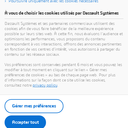
Poursuivre uniquement avec les cookies nécessaires
À vous de choisir les cookies utilisés par Dassault Systèmes
Dassault Systèmes et ses partenaires commerciaux utilisent des
cookies afin de vous faire bénéficier de la meilleure expérience
possible sur leurs sites web. À cette fin, nous évaluons l'audience et
optimisons les performances, vous proposons du contenu
correspondant à vos interactions, offrons des annonces pertinentes
en fonction de vos centres d'intérêt, vous autorisons à partager du
contenu sur les réseaux sociaux.
3DEXPERIENCE MAKE
Vos préférences sont conservées pendant 6 mois et vous pouvez les
Obtenez plusieurs devis pour vos projets en quelques
modifier à tout moment en cliquant sur le lien « Gérer mes
préférences de cookies » au bas de chaque page web. Pour plus
secondes
d'informations sur la façon dont ce site utilise les cookies,
consultez notre
privacy policy
.
Visiter Make
Gérer mes préférences
Contactez-nous
Accepter tout