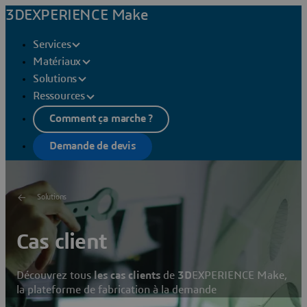
3DEXPERIENCE Make
Services
Matériaux
Solutions
Ressources
Comment ça marche ?
Demande de devis
Solutions
Cas client
Découvrez tous
les cas clients
de
3D
EXPERIENCE Make,
la plateforme de fabrication à la demande