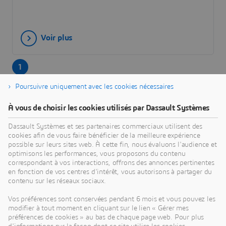
Voir plus
1
2
Poursuivre uniquement avec les cookies nécessaires
3
À vous de choisir les cookies utilisés par Dassault Systèmes
Next >
Dassault Systèmes et ses partenaires commerciaux utilisent des
cookies afin de vous faire bénéficier de la meilleure expérience
possible sur leurs sites web. À cette fin, nous évaluons l'audience et
optimisons les performances, vous proposons du contenu
correspondant à vos interactions, offrons des annonces pertinentes
en fonction de vos centres d'intérêt, vous autorisons à partager du
contenu sur les réseaux sociaux.
3DEXPERIENCE MAKE
Vos préférences sont conservées pendant 6 mois et vous pouvez les
Obtenez plusieurs devis pour vos projets en quelques
modifier à tout moment en cliquant sur le lien « Gérer mes
préférences de cookies » au bas de chaque page web. Pour plus
secondes