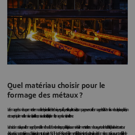
Quel matériau choisir pour le
formage des métaux ?
Le formage des métaux permet de remodeler des pièces à l’aide de techniques spécifiques telles que l’extrusion, l’estampage ou encore le formage des tôles. Parmi les métaux les plus exploités, on
retrouve principalement l’aluminium, l’acier et le laiton, mais aussi le cuivre, l’étain, le plomb, le magnésium, le zinc et le titane.
Le choix du matériau pour le formage dépend de la méthode. En fonction de ses propriétés, il va plus ou moins facilement se traiter. Les métaux ayant une limite d’élasticité plus élevée et un retour
élastique plus important (acier inoxydable, aciers de construction, aciers HSLA [Haute Résistance Faiblement Alliée], etc.) nécessitent plus de travail pour être formés. Les matériaux ayant une faible limite