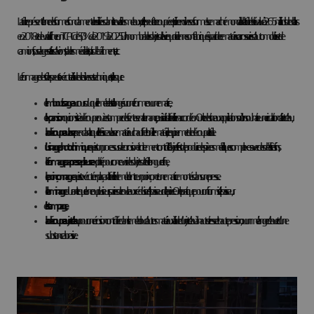
La tôle représente l’une des formes fondamentales utilisées dans le travail des métaux, et elle peut être coupée et pliée en diverses formes. Le marché mondial de la tôle était évalué à 265 milliards de dollars
en 2018 et devrait afficher un TCAC de 5,0 % de 2019 à 2025. D’innombrables objets de la vie quotidienne sont fabriqués à partir de ce matériau : carrosseries d’automobiles et de
camions, fuselages et ailes d’avions, tables médicales, toits de bâtiments, etc.
Le formage des tôles peut s’exécuter à l’aide de diverses techniques, telles que :
l’emboutissage
au cours duquel le métal est rallongé sur une forme ou une matrice,
l’expansion
qui consiste à découper ou à estamper des fentes en alternance, puis à étirer la feuille en accordéon. On le destine aux applications où l’on souhaite une circulation d’air et d’eau,
la découpe au laser
pendant laquelle le faisceau laser matériau chauffe et brûle le matériel, ce qui permet de découper la tôle.
l’usinage photochimique
qui est un processus de corrosion étroitement contrôlé. L’objectif est de produire des pièces métalliques complexes avec des détails très fins,
le formage par presse-plieuse
exploité pour concevoir des objets de tôle longue et fine,
le poinçonnage
qui est exécuté en plaçant la feuille de métal entre un poinçon et une matrice montés dans une presse.
le laminage
durant lequel une ou plusieurs paires de rouleaux réduisent l’épaisseur de la pièce. On le pratique pour uniformiser l’épaisseur,
l’estampage,
la découpe au jet d’eau
pour une érosion contrôlée dans le métal ou d’autres matériaux à l’aide d’un jet d’eau à haute vitesse et haute pression, ou un mélange d’eau et d’une
substance abrasive.