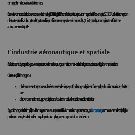
formage des métaux dans les prochaines années.
L’innovation dans cette industrie dépend des nouvelles technologies. Dès lors, les logiciels et l’IoT restent des aides précieuses pour le formage des tôles. Par exemple, en 2018, Audi travaillait sur la conception
de rotors et de stators utilisés dans les moteurs électriques. La possibilité de produire en interne a engendré des économies de 17,15 à 28,58 dollars par moteur, ainsi qu’une efficacité et une
autonomie non négligeable.
L’industrie aéronautique et spatiale
L’industrie aéronautique et spatiale exige souvent des pièces aux tolérances élevées, aux géométries complexes et à la densité légère pour les fusées, mais également pour les avions.
Ce secteur exploite le formage pour :
des éléments de structure et panneaux de revêtement, des petites pièces peu profondes aux grandes pièces profondes, en alliages d’aluminium, en acier inoxydable et en
titane.
des composants de moteurs, y compris les pièces embouties, en matériaux à haute résistance et résistants à la chaleur.
L’hydroformage des tôles s’emploie pour le formage économique de pièces en faible volume et de composants prototypes.
L’emboutissage
demeure une méthode privilégiée
pour la même raison, et en particulier pour le formage d’alliages résistants employé pour les composants de moteurs à réaction.