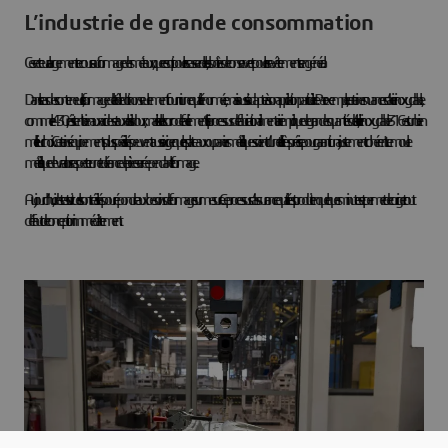
L’industrie de grande consommation
Ce secteur a largement recours au formage des métaux, que ce soit pour les casseroles, les boîtes de conserve et pour les revêtements en général.
Dans le cas des conteneurs, le formage de la tôle doit non seulement fournir une qualité normée, mais aussi s’adapter à son application particulière. Par exemple, certaines nuances d’acier inoxydable,
comme le 430, résistent bien aux acides et aux alcalis doux, mais le sel les corrode facilement. Si le processus de fabrication alimentaire implique de grandes quantités de sel, l’acier inoxydable 316 est un bien
meilleur choix. Certains équipements plus spécialisés peuvent aussi exiger que les plateaux ou paniers métalliques soient d’une taille très précise pour garantir un ajustement cohérent. Le moule
métallique devra alors respecter une tolérance de pièce serrée pendant le formage.
Aujourd’hui, des tests virtuels sont réalisés pour répondre aux besoins de formage sur mesure. Ce processus d’assurance qualité est produit en quelques minutes et permet de corriger tout
défaut de conception immédiatement.