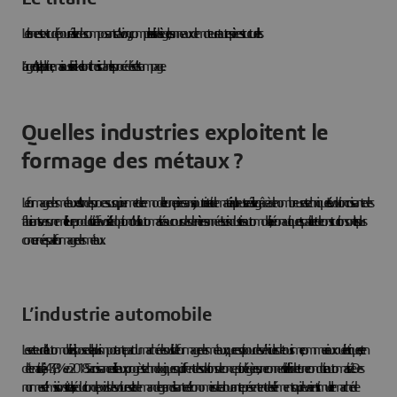
Le titane est extrudé pour réaliser des composants d’avion, y compris les rails de siège, les anneaux de moteur et autres pièces structurelles.
L’argent, l’or et la platine, mais aussi le nickel
sont choisis dans les procédés d’estampage.
Quelles industries exploitent le
formage des métaux ?
Le formage des métaux est l’un des processus qui permet de remodeler une pièce sans ajout ni retrait de matériau. Il peut se réaliser grâce à de nombreuses techniques. L’évolution croissante des
fabricants vers une meilleure productivité a favorisé l’adoption d’outils automatisés au cours des dernières années. Les industries automobile, aéronautique et spatiale et de construction sont les plus
concernées par le formage des métaux.
L’industrie automobile
Le secteur de l’automobile dispose de la plus importante part du marché des outils de formage des métaux, que ce soit pour des véhicules de tourisme, commerciaux ou électriques, et en
détenait déjà 43,8 % en 2018. Sa croissance est liée aux progrès technologiques qui offrent des solutions de conception légères, une connectivité fluide et une conduite automatisée. Des
normes d’émission strictes, la réduction de poids des voitures et la demande grandissante d’économies de carburant représentent des éléments qui devraient stimuler le marché de