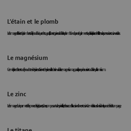
L’étain et le plomb
Le formage de l’étain et du plomb est réalisé pour fabriquer des tuyaux, fils, tubes et gaines de câbles. Le plomb fondu peut également s’exploiter à la place des billettes sur les presses à extrusion verticales.
Le magnésium
Ce métal peut être extrudé pour obtenir des pièces d’avion et des pièces de l’industrie nucléaire. Le magnésium apparaît à peu près aussi extrudable que l’aluminium.
Le zinc
Le formage du zinc permet de façonner des tiges, barres, tubes, composants de quincaillerie, et des raccords à l’occasion d’une extrusion. Ce métal est aussi choisi dans les procédés d’estampage.
Le titane