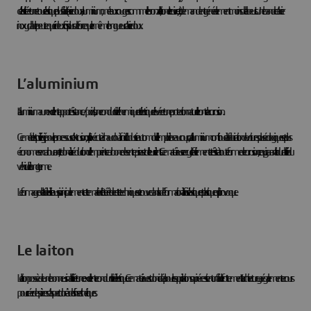
d’élasticité et un retour élastique plus faible (acier doux, aluminium, métaux rouges comme le bronze, le laiton et le cuivre, etc.) demandent généralement moins de labeurs. Une bande d’acier
inoxydable peut requérir deux fois plus de force que la même longueur d’acier doux.
L’aluminium
L’aluminium a
un excellent rapport résistance/poids, une conductivité thermique et électrique élevée et une protection naturelle contre la corrosion.
Ce métal est privilégié pour le processus d’extrusion, qu’il s’exécute à chaud ou à froid. L’industrie automobile l’emploie beaucoup, car l’aluminium contribue à la fabrication de voitures plus écologiques et plus
économes en carburant, et donc à la réduction de l’empreinte carbone des entreprises et de leurs clients. Ce matériau se recycle facilement et résiste à toute forme de corrosion, ce qui garantit la durabilité du
véhicule à long terme.
Le formage de la tôle utilise aussi principalement cette matière. L’intérêt de cette technique se trouve dans la déformation à la fois élastique et plastique qu’il provoque.
Le laiton
Le laiton possède une bonne usinabilité et une excellente conductivité électrique. Ce matériau est donc idéal pour les applications qui nécessitent un faible frottement. L’architecture y a également recours
pour créer des pièces d’aspect doré à des fins esthétiques.