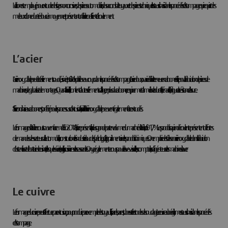
Le laiton est employé pour extruder des tiges non corrosives, des pièces automobiles, des raccords de tuyaux et des pièces techniques. Il est aussi choisi dans les procédés d’estampage qui requiert des
métaux d’une dureté douce à moyenne et présentant un faible coefficient d’écoulement.
L’acier
L’acier inoxydable
peut être facilement soudé, usiné et poli. On l’exploite beaucoup dans les procédés d’estampage.
L’acier doux, ou acier à faible teneur en carbone
s’utilise pour la fabrication de pièces de
machines, de gabarits et de montages.
Quant à l’acier allié,
contient d’autres éléments d’alliage, en plus du carbone, ce qui permet d’améliorer la dureté, la ténacité, la fatigue et la résistance à l’usure.
Si l’acier ordinaire au carbone est préféré pour les processus d’extrusion, l’acier allié et l’acier inoxydable peuvent également être extrudés.
Le formage de la tôle recourt souvent à ce métal. En 2018, l’acier représentait la plus grande part en volume du marché de la tôle, soit 91,7 %. Les produits qui en découlent représentent de fortes
demandes des secteurs de l’automobile, la construction et les industries lourdes (pétrole, gaz), l’agroalimentaire et les produits chimiques. On emploie des tôles en acier inoxydable dans la fabrication
d’ustensiles et de batterie de cuisine, telles que les éviers, les grils, les cuisinières et les casseroles. On y a également recours pour les lave-vaisselles, les comptoirs, les réfrigérateurs et les machines à laver.
Le cuivre
Le formage du cuivre peut s’effectuer par extrusion, pour produire par exemple des tuyaux, fils, barres, barres, tubes et électrodes de soudage. Le cuivre au béryllium est aussi choisi dans les procédés
d’estampage.