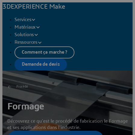
3DEXPERIENCE Make
Services
Matériaux
Solutions
Ressources
Comment ça marche ?
Demande de devis
Procédé
Formage
Découvrez ce qu'est le procédé de fabrication le Formage
et ses applications dans l'industrie.