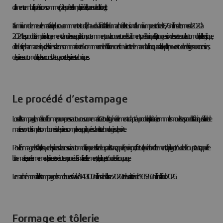
d’aliments emballés prêts à consommer (pâtes prêtes à l’emploi, céréales, barres de collation, etc.).
L’aluminium demeure le matériau le plus couramment extrudé, à chaud ou à froid. La taille du marché de l’extrusion d’aluminium peut croître de 6,76 millions de tonnes de 2020 à
2024. Les produits s’emploient largement dans diverses applications, notamment pour la couverture des bâtiments préfabriqués. Or, la progression des secteurs de l’automobile, de la logistique,
de l’industrie pharmaceutique, des biens de consommation et du commerce de détail va encore stimuler cette demande. Le laiton, quant à lui, s’exploite pour extruder des tiges non corrosives,
des pièces automobiles, des raccords de tuyaux et des pièces techniques.
Le procédé d’estampage
Lors de l’estampage, le métal se déforme par une presse autour ou sur une matrice. Cet outil est généralement adapté au produit qu’il sert à créer, comme les moules. Les produits fabriqués à l’aide de
matrices vont de simples trombones à des pièces complexes appliquées dans les technologies de pointe.
Pour le formage des tôles, telles que des pièces de carrosserie automobile, on peut utiliser deux parties. L’une, appelée poinçon, effectue l’opération d’étirement, de pliage et/ou de découpe. L’autre, appelée
bloc-matrice, serre fermement la pièce et exécute un procédé similaire d’étirement, de pliage et/ou de découpage.
Le marché mondial de l’estampage des métaux est évalué à 140 300 millions de dollars en 2020 et devrait atteindre 165 950 millions à la fin de 2026.
Formage et tôlerie