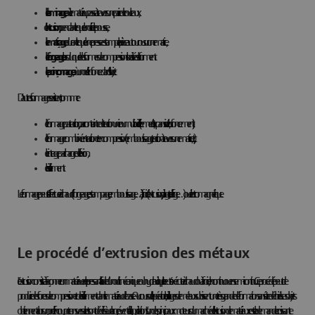
le laminage,
où le matériau passe à travers une paire de rouleaux,
l’extrusion,
pendant lequel un orifice le pousse,
le matriçage
, durant lequel une presse estampe la pièce autour ou sur une matrice,
le forgeage
, lors duquel des formes de compressions localisées la forment.
le poinçonnage
, où un outil s’enfonce dans l’objet.
D’autres formages existent, comme :
le formage par traction, par contrainte de traction unie ou multiaxiale (l’étirement, l’expansion, l’enfoncement),
le formage combiné en traction et en compression (emboutissage, traction à travers une matrice, etc.),
le cintrage par charge de flexion,
le cisaillement.
Le formage peut s’effectuer à chaud (forgeage, estampage, emboutissage…), à froid (extrusion, pliage, tréfilage…) ou électromagnétique.
Le procédé d’extrusion des métaux
L’extrusion consiste à façonner un matériau en le pressant à l’aide d’un outil mécanique ou hydraulique. Il peut s’exécuter à chaud ou à froid, en continu ou en semi-continu. Ce procédé peut de
produire des forces de compression et de cisaillement dans le matériau de base. Au cours de l’opération, les alliages de métaux subissent une très grande déformation sans être déchirés. Les objets
obtiennent alors un profil en coupe transversale et sont dédiés à un large éventail d’applications. L’un des principaux moteurs du marché de l’extrusion de matériaux reste la demande croissante