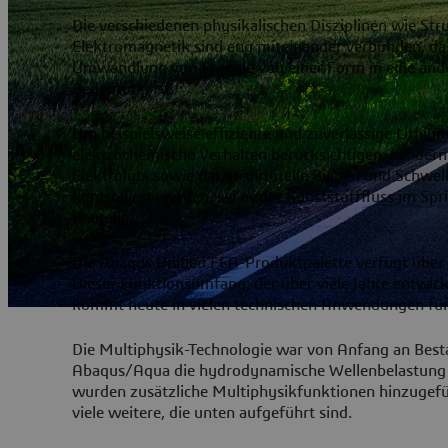
Die verschiedenen physikalischen Disziplinen wie 
Elektromagnetik sind eng miteinander verbunden, da
Umwandlung von Energie von einer Form in eine ande
Bedeutung ist.
Um beispielsweise effiziente und zuverlässige Lithiu
elektrochemische Verhalten berücksichtigen, sonde
Elektrolyts sowie das strukturelle Biegen und Schwe
kontrolliert werden, sei es der Kunststofffluss im Sp
Bauteile.
Die Abaqus Unified FEA-Produktpalette verfügt über 
Dieser Funktionsumfang, der über viele Jahre entwicke
kommt heute in vielen technischen Anwendungen für
Die Multiphysik-Technologie war von Anfang an Best
Abaqus/Aqua die hydrodynamische Wellenbelastung an 
wurden zusätzliche Multiphysikfunktionen hinzugefüg
viele weitere, die unten aufgeführt sind.