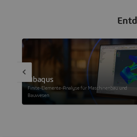
Entd
Abaqus
Finite-Elemente-Analyse für Maschinenbau und
Bauwesen