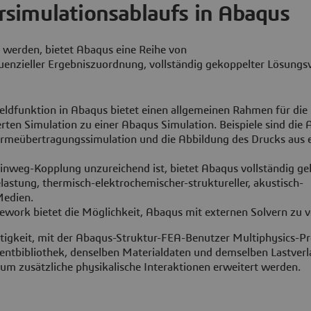
simulationsablaufs in Abaqus
werden, bietet Abaqus eine Reihe von
uenzieller Ergebniszuordnung, vollständig gekoppelter Lösungs
Feldfunktion in Abaqus bietet einen allgemeinen Rahmen für die
ten Simulation zu einer Abaqus Simulation. Beispiele sind die 
ärmeübertragungssimulation und die Abbildung des Drucks aus 
Einweg-Kopplung unzureichend ist, bietet Abaqus vollständig g
lastung, thermisch-elektrochemischer-struktureller, akustisch-
Medien.
ework bietet die Möglichkeit, Abaqus mit externen Solvern zu v
ichtigkeit, mit der Abaqus-Struktur-FEA-Benutzer Multiphysics-
entbibliothek, denselben Materialdaten und demselben Lastverl
um zusätzliche physikalische Interaktionen erweitert werden.