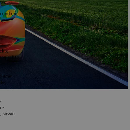
 und die
der
as
ekte
ronischer
bleme.
de,
e
re
, sowie