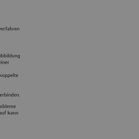
verfahren
Abbildung
einer
ekoppelte
erbinden.
Probleme
auf kann