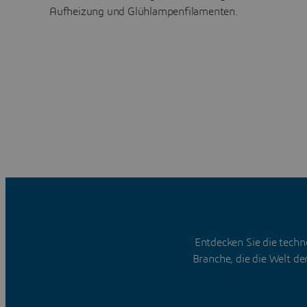
Aufheizung und Glühlampenfilamenten.
Entdecken Sie die tech
Branche, die die Welt de