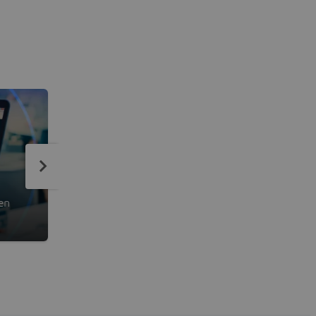
Abaqus/CAE
en
Komplettlösung für Abaqus Finite-Element-Mode
Visualisierung und Prozessautomatisierung