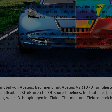
Strukturmechanik, Strömungsmechanik, Thermodynamik und
 die Interaktion zwischen mehreren physikalischen Phänomenen
re für die meisten industriellen Anwendungen von entscheiden
m-Ionen-Batterien zu entwickeln, müssen Ingenieure nicht nur d
rn auch die Wärmeentwicklung und die Strömungsmechanik des
llen. Auch während der Fertigung müssen multiphysikalische Eff
ritzguss oder die Bildung von Feuchtigkeit bei der Montage elekt
leistungsstarke Funktionen zur Lösung multiphysikalischer Pro
lt und vollständig als Abaqus Kernfunktionalität integriert wur
 Produkte und Konstruktionsprojekte zum Einsatz.
andteil von Abaqus. Beginnend mit Abaqus V2 (1979) simuliert
flexiblen Strukturen für Offshore-Pipelines. Im Laufe der Jah
t, wie z. B. Kopplungen im Fluid-, Thermal- und Elektrobereich