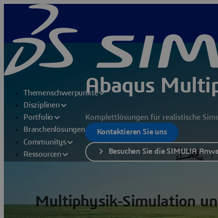
Abaqus Multi
Themenschwerpunkte
Disziplinen
Komplettlösungen für realistische Sim
Portfolio
Branchenlösungen
Kontaktieren Sie uns
Communitys
Besuchen Sie die SIMULIA Anw
Ressourcen
Multiphysik-Simulation un