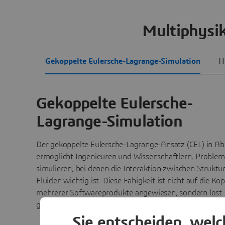
Multiphysi
Gekoppelte Eulersche-Lagrange-Simulation
H
Gekoppelte Eulersche-
Lagrange-Simulation
Der gekoppelte Eulersche-Lagrange-Ansatz (CEL) in A
ermöglicht Ingenieuren und Wissenschaftlern, Problem
simulieren, bei denen die Interaktion zwischen Struktu
Fluiden wichtig ist. Diese Fähigkeit ist nicht auf die Ko
mehrerer Softwareprodukte angewiesen, sondern löst
gleichzeitig die Fluid-Struktur-Interaktion (FSI) in Abaq
Sie entscheiden, wel