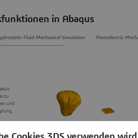
kfunktionen in Abaqus
ydrostatic-Fluid-Mechanical Simulation
Piezoelectric-Mech
baqus
e zu
ren und
pplung
us.
che Cookies 3DS verwenden wird