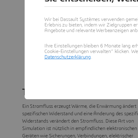
Wir bei Dassault Systèmes verwenden gemei
Erlebnis zu bieten, indem wir Zielgruppen er
Angebote und relevante Werbeanzeigen anbie
Ihre Einstellungen bleiben 6 Monate lang erh
Cookie-Einstellungen verwalten“ klicken. We
Datenschutzerklärung
.
Thermal-Electric Simulation
Thermal-Mechani
Thermal-Electric Simulatio
Ein Stromfluss erzeugt Wärme, die Erwärmung ändert
spezifischen Widerstand und eine Änderung des spezif
Widerstands verändert den Stromfluss. Diese Art von
Simulation ist nützlich in empfindlichen elektronischen
Geräten wie Sicherungen, Verbindungen, elektrischer