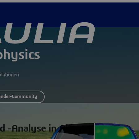
physics
ulationen
ender-Community
d -Analyse in Abaqus