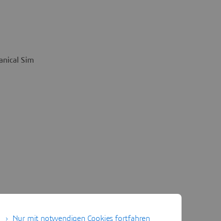
anical Simulation
Structural-Acoustic Simulation
Nur mit notwendigen Cookies fortfahren