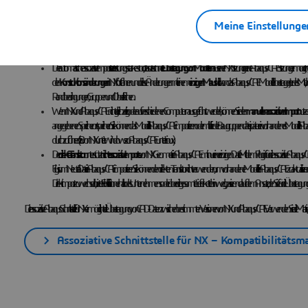
assoziative Import vereinfacht auch den
Transfer von Materialien
von NX zu Abaqus/CAE.
Meine Einstellunge
Die folgenden Importmethoden sind mit der assoziativen Abaqus/CAE Schnittstelle für NX verfügbar:
Der automatische assoziative Import ist ein leistungsstarkes Tool, das die schnelle
Übertragung von Modellen
aus einer NX Sitzung in eine Abaqus/CAE Sitzung ermögli
den
Konstruktionsänderungen
in NX fortfahren und diese Änderungen mit einem
einzigen Mausklick
an das Abaqus/CAE Modell übertragen. Jedes Mal, wenn 
Randbedingungen, Gruppen und Oberflächen.
Wenn NX und Abaqus/CAE nicht gleichzeitig oder auf verschiedenen Computern ausgeführt werden, können Sie den
manuellen assoziativen Import
nutzen.
angegebenen Speicherort speichern. Sie können das Modell in Abaqus/CAE importieren oder mithilfe der Baugruppendatei später ein vorhandenes Modell in Aba
durchzuführen (z. B. von NX unter Windows zu Abaqus/CAE unter Linux).
Der
direkte Translator
unterstützt
nicht-assoziative Importe
von NX Geometrie in Abaqus/CAE mit nur einer einzigen Datei. Mit dem Plugin für die assoziative Abaqus/CAE 
Elysium Neutral Datei in Abaqus/CAE importieren. Sie können den direkten Translator nicht verwenden, um vorhandene Modelle in Abaqus/CAE zu aktualis
Direktimport zu wechseln, bietet Flexibilität innerhalb des Unternehmens oder über die gesamte Lieferkette hinweg, basierend auf dem Ansatz, den Sie für die
Die assoziative Abaqus Schnittstelle für NX ermöglicht die Übertragung von CAD-Daten zwischen bestimmten Versionen von NX und Abaqus/CAE. Verwenden Sie die Matrix, um die e
Assoziative Schnittstelle für NX – Kompatibilitätsma