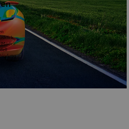
ven
en
usklick
 Modell
dell
rbindung