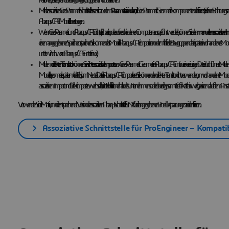
Mit der assoziativen Creo Parametric Schnittstelle lassen sich zudem
Parameter ändern
, die Creo Parametric Geometriekomponenten definieren, z. B. einen Bohrungsradi
Abaqus/CAE Modell übertragen.
Wenn Creo Parametric und Abaqus/CAE nicht gleichzeitig oder auf verschiedenen Computern ausgeführt werden, können Sie den
manuellen assoziativen I
einem angegebenen Speicherort speichern. Sie können das Modell in Abaqus/CAE importieren oder mithilfe der Baugruppendatei später ein vorhandenes Modell in Abaq
unter Windows zu Abaqus/CAE unter Linux).
Mit dem
direkten Translator
können Sie
nicht-assoziative Importe
von Creo Parametric Geometrie in Abaqus/CAE mit nur einer einzigen Datei durchführen. Mit dem ass
Modellgeometrie später mit der Elysium Neutral Datei in Abaqus/CAE importieren. Sie können den direkten Translator nicht verwenden, um vorhandene Mo
assoziativem Import und Direktimport zu wechseln, bietet Flexibilität innerhalb des Unternehmens oder über die gesamte Lieferkette hinweg, basierend auf dem 
Verwenden Sie die Matrix, um die entsprechende Version der assoziativen Abaqus Schnittstelle für NX für die angegebenen Produktpaarungen zu identifizieren.
Assoziative Schnittstelle für ProEngineer – Kompati