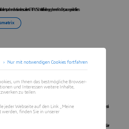
entsprechende Version der assoziativen CATIA V5 Schnittstelle für die angegebenen Produktpaarungen identifizieren.
tsmatrix
Nur mit notwendigen Cookies fortfahren
NX
okies, um Ihnen das bestmögliche Browser-
tionen und Interessen weitere Inhalte,
zwerken zu teilen.
iativen Import enthält die assoziative Abaqus/CAE Schnittstelle für NX einen
direkten Translator
, der NX-Bauteile und Baugruppen im Dateiformat Elysium Neutral
ile jeder Webseite auf den Link „Meine
 werden, finden Sie in unserer
slänge, und zwar innerhalb von Abaqus/CAE. Sie können die aktualisierten Parameter sowohl auf das NX Modell als auch auf das Abaqus/CAE Modell übertragen. Der