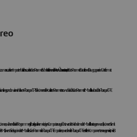
Creo
assoziativen Import enthält die assoziative Creo Parametric Schnittstelle einen
direkten Übersetzer
, der Creo Parametric Bauteile und Baugruppen im Dateiformat
rusionslänge, und zwar innerhalb von Abaqus/CAE. Sie können die aktualisierten Parameter sowohl auf das Creo Parametric Modell als auch auf das Abaqus/CAE
 übertragen können, während beide Programme gleichzeitig auf einem einzigen Computer ausgeführt werden. Nachdem das Modell übertragen wurde, können Sie mit
s Mal, wenn Sie das geänderte Modell aus Creo Parametric in Abaqus/CAE importieren, werden die in Abaqus/CAE erstellten Komponenten neu generiert, wie z. B.