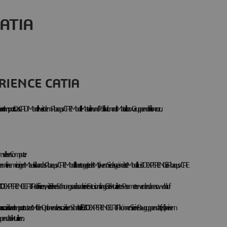
CATIA
PERIENCE CATIA
iven Imports
. Das CAD-Modell weist dem Abaqus/CAE Modell Materialien und Publikationen als Material- bzw. Gruppendefinitionen zu.
mselben Computer.
it einem einzigen Mausklick an das Abaqus/CAE Modell übertragen. Jedes Mal, wenn Sie das geänderte Modell aus 3DEXPERIENCE in Abaqus/CAE
3D
EXPERIENCE CATIA definieren, wie z. B. einen Bohrungsradius oder eine Extrusionslänge. Die aktualisierten Parameter werden dann sowohl auf
soziativen Import
nutzen. Mit den Optionen der assoziativen Schnittstelle für
3D
EXPERIENCE CATIA können Sie eine Baugruppendatei (.eaf) an einem
tei aktualisieren.