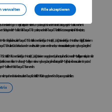
n verwalten
Alle akzeptieren
cht, während beide Programme gleichzeitig auf demselben Computer ausgeführt werden. Nach der Übertragung des Modells können Sie mit
Sie das geänderte Modell aus NX in Abaqus/CAE importieren, werden die in Abaqus/CAE erstellten Features neu generiert, wie Partitionen, Lasten,
 Mit dem Plugin für die assoziative Abaqus/CAE Schnittstelle können Sie eine Elysium Neutral (.enf_abq) Datei und eine Elysium Neutral Assembly (.eaf) Datei an einem
qus/CAE aktualisieren. Darüber hinaus kann der manuelle assoziative Import verwendet werden, um einen
assoziativen Import
umgebungsübergreifend
Schnittstelle für NX können Sie eine Elysium Neutral (.enf_abq) Datei an einem angegebenen Speicherort speichern. Sie können die
Modellgeometrie
später mit der
ieren, aber Sie können mit diesem Werkzeug Modellgeometrien umgebungsübergreifend übertragen. Die Möglichkeit, zwischen assoziativem Import und
 Übertragung von Modellen von NX zu Abaqus/CAE verwenden.
ntsprechende Version der assoziativen Abaqus Schnittstelle für NX für die angegebenen Produktpaarungen zu identifizieren.
trix