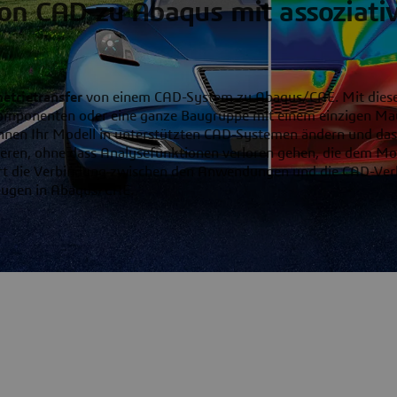
von CAD zu Abaqus mit assoziati
etrietransfer
von einem CAD-System zu Abaqus/CAE. Mit dies
omponenten oder eine ganze Baugruppe mit einem einzigen Ma
nen Ihr Modell in unterstützten CAD-Systemen ändern und das
eren, ohne dass Analysefunktionen verloren gehen, die dem Mo
efert die Verbindung zwischen den Anwendungen und die CAD-Ve
zeugen in Abaqus/CAE.