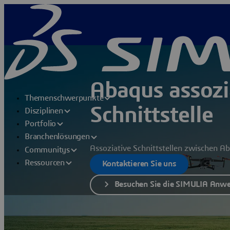
Abaqus assozi
Themenschwerpunkte
Schnittstelle
Disziplinen
Portfolio
Branchenlösungen
Assoziative Schnittstellen zwischen 
Communitys
Ressourcen
Kontaktieren Sie uns
Besuchen Sie die SIMULIA Anw