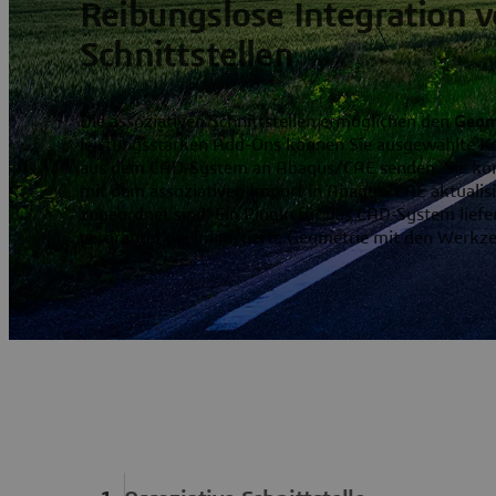
Reibungslose Integration 
Schnittstellen
Die assoziativen Schnittstellen ermöglichen den
Geom
leistungsstarken Add-Ons können Sie ausgewählte K
aus dem CAD-System an Abaqus/CAE senden. Sie kön
mit dem
assoziativen Import
in Abaqus/CAE aktualisi
zugeordnet sind. Ein Plugin für das CAD-System li
verdrahtet die importierte Geometrie mit den Werk