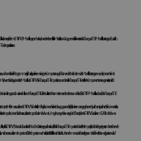
Publikationen, die dem CATIA V5 Modell zugeordnet sind, werden ebenfalls als Material- bzw. Gruppendefinitionen in das Abaqus/CAE Modell übertragen. Zusätzlich
CAE zu
importieren
, während beide Programme gleichzeitig auf einem einzigen Computer ausgeführt werden. Nachdem das Modell übertragen wurde, können Sie mit
Mal, wenn Sie das geänderte Modell aus CATIA V5 in Abaqus/CAE importieren, werden die in Abaqus/CAE erstellten Komponenten neu generiert, wie z. B.
ne Extrusionslänge, und zwar innerhalb von Abaqus/CAE. Die aktualisierten Parameter werden dann sowohl auf das CATIA Modell als auch auf das Abaqus/CAE
t
nutzen. Mit dem assoziativen CATIA V5 Schnittstellen-Plugin können Sie eine Baugruppendatei (.eaf) an einem angegebenen Speicherort speichern. Sie können
das
 assoziativen Import können Sie den assoziativen Import über Windows-Umgebungen hinweg durchführen, z. B. von CATIA V5 auf einem 32-Bit-Windows-
len, die als CATIA V5 Standardbauteil oder Produktdateien gespeichert sind, direkt in Abaqus/CAE importieren. Der direkte Import ist jedoch nicht geeignet, um bestehende
assoziativem Import und Direktimport zu wechseln, bietet Flexibilität innerhalb des Unternehmens oder über die gesamte Lieferkette hinweg, basierend auf