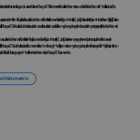
us oder eine Extrusionslänge, und zwar innerhalb von Abaqus/CAE. Sie können die aktualisierten Parameter sowohl auf das Creo Parametric Modell als auch auf das
mport
nutzen. Mit dem Plugin für die assoziative Creo Parametric Schnittstelle können Sie eine Elysium Neutral (.enf_abq) Datei und eine Elysium Neutral Assembly (.eaf) Datei an
us/CAE aktualisieren. Darüber hinaus ist der manuelle assoziative Import ideal für umgebungsübergreifende assoziative Importe geeignet (z. B. von Creo Parametric
oziative Creo Parametric Schnittstellen-Plugin können Sie eine Elysium Neutral (.enf_abq) Datei an einem angegebenen Speicherort speichern. Sie können die
delle in Abaqus/CAE zu aktualisieren, aber Sie können mit diesem Werkzeug Modellgeometrien umgebungsübergreifend übertragen. Die Möglichkeit, zwischen
Ansatz, den Sie für die Übertragung von Modellen von Creo Parametric zu Abaqus/CAE verwenden.
bilitätsmatrix