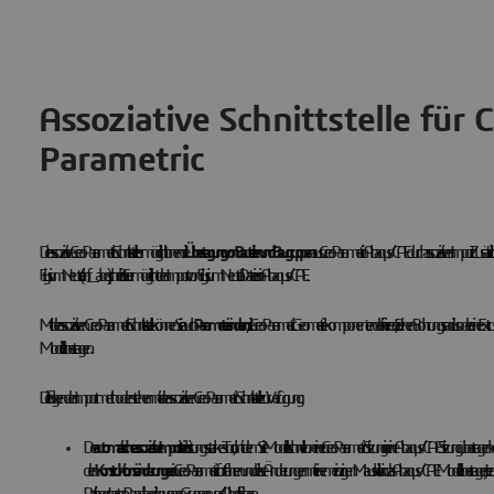
Assoziative Schnittstelle für 
Parametric
Die assoziative Creo Parametric Schnittstelle ermöglicht Ihnen die
Übertragung von Bauteilen und Baugruppen
aus Creo Parametric in Abaqus/CAE durch assoziativen Import. Zusätzlich zum 
Elysium Neutral (.enf_abq) schreibt. Er ermöglicht den Import von Elysium Neutral Dateien in Abaqus/CAE.
Mit der assoziativen Creo Parametric Schnittstelle können Sie auch
Parameter ändern
, die Creo Parametric Geometriekomponenten definieren, z. B. einen Bohrungsradius oder eine Ext
Modell übertragen.
Die folgenden Importmethoden stehen mit der assoziativen Creo Parametric Schnittstelle zur Verfügung:
Der
automatische assoziative Import
ist ein leistungsstarkes Tool, mit dem Sie Modelle schnell von einer Creo Parametric Sitzung in eine Abaqus/CAE Sitzung
den
Konstruktionsänderungen
in Creo Parametric fortfahren und diese Änderungen mit einem einzigen Mausklick in das Abaqus/CAE Modell übertragen. Jede
Partitionen, Lasten, Randbedingungen, Gruppen und Oberflächen.