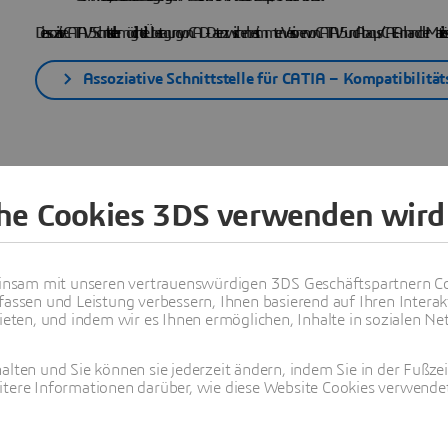
Die assoziative CATIA V5 Schnittstelle ermöglicht die Übertragung von CAD-Daten zwischen bestimmten Versionen von CATIA V5 und Abaqus/CAE. Anhand der Matrix lässt sich die 
Assoziative Schnittstelle für CATIA – Kompatibilitä
che Cookies 3DS verwenden wird
Assoziative Schnittstelle für 
nsam mit unseren vertrauenswürdigen 3DS Geschäftspartnern Co
fassen und Leistung verbessern, Ihnen basierend auf Ihren Interak
ten, und indem wir es Ihnen ermöglichen, Inhalte in sozialen Net
Die assoziative Abaqus/CAE Schnittstelle für NX ermöglicht Ihnen die
Übertragung von Bauteilen und Baugruppen
aus NX in Abaqus/CAE durch assoziativen Import. Neben dem assoz
alten und Sie können sie jederzeit ändern, indem Sie in der Fußze
itere Informationen darüber, wie diese Website Cookies verwendet
(.enf_abq) schreibt. Elysium Neutral Dateien können später in Abaqus/CAE importiert werden.
Mit der assoziative Abaqus/CAE Schnittstelle für NX können Sie auch
Parameter ändern
, die NX Geometriekomponenten definieren, z. B. einen Bohrungsradius oder eine Extrusion