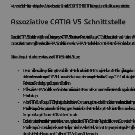
Verwenden Sie die Matrix, um die entsprechende Version der assoziativen Schnittstelle für
3D
EXPERIENCE CATIA für die angegebenen Produktpaarungen zu identifizieren.
Assoziative CATIA V5 Schnittstelle
Die assoziative CATIA V5 Schnittstelle ermöglicht Ihnen die
Übertragung von CATIA V5 Bauteilen und Produkten
in Abaqus/CAE mithilfe des assoziativen Imports. Materialien und 
zum assoziativen Import ermöglicht Ihnen die assoziative CATIA V5 Schnittstelle, die Geometrie von CATIA V5 Modellen direkt im Format .CATPart und .CATProduct in Abaqus/
Die folgenden Importmethoden stehen mit der assoziativen CATIA V5 Schnittstelle zur Verfügung:
Der automatische assoziative Import ist ein leistungsstarkes Tool, mit dem Sie Modelle schnell von einer CATIA V5 Sitzung in eine Abaqus/CAE Sitzung
übertragen
können
den
Konstruktionsänderungen
in CATIA V5 fortfahren und diese Änderungen mit einem
einzigen Mausklick
in das Abaqus/CAE Modell übertragen. Jedes 
Partitionen, Lasten, Randbedingungen, Gruppen und Oberflächen.
Mit der assoziativen CATIA V5 Schnittstelle können Sie auch
Parameter ändern
, die CATIA Geometriekomponenten definieren, z. B. einen Bohrungsradius oder ei
Modell übertragen.
Wenn CATIA V5 und Abaqus/CAE nicht gleichzeitig oder auf verschiedenen Computern ausgeführt werden, können Sie den
manuellen assoziativen Impor
Modell in Abaqus/CAE importieren
oder mithilfe der Baugruppendatei später ein vorhandenes Modell in Abaqus/CAE aktualisieren. Mit dem manuellen
Computer zu Abaqus/CAE auf einem 64-Bit-Windows-Computer.
Der direkte Import ist ein
nicht-assoziativer Import
, der nicht die Verwendung des assoziativen CATIA V5 Schnittstellen-Plugins erfordert. Sie können die Geometrie von Model
Modelle in Abaqus/CAE zu aktualisieren, aber Sie können Modellgeometrien über 32-Bit- und 64-Bit-Windows-Umgebungen übertragen. Die Möglichkeit, zwischen 
dem Ansatz, den Sie für die Übertragung von Modellen von CATIA V5 zu Abaqus/CAE verwenden.