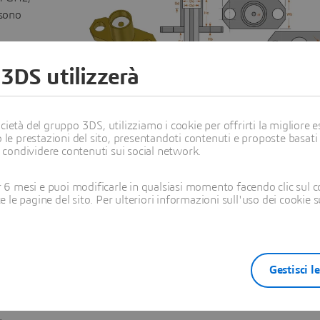
ssono
 3DS utilizzerà
ietà del gruppo 3DS, utilizziamo i cookie per offrirti la migliore es
 le prestazioni del sito, presentandoti contenuti e proposte basati
i condividere contenuti sui social network.
6 mesi e puoi modificarle in qualsiasi momento facendo clic sul c
 primi
te le pagine del sito. Per ulteriori informazioni sull'uso dei cookie 
a
è di 11
 a 18
Gestisci l
 parete
mente
.