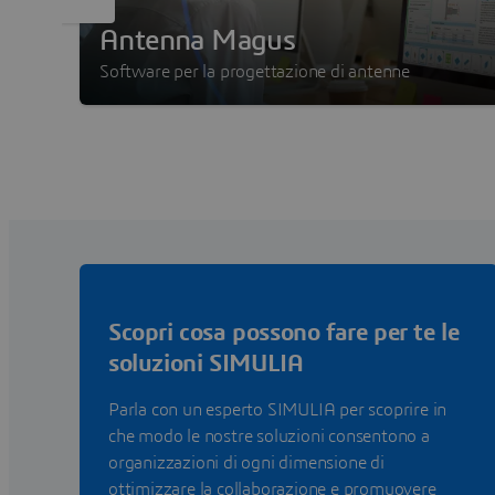
Antenna Magus
Software per la progettazione di antenne
Scopri cosa possono fare per te le
soluzioni SIMULIA
Parla con un esperto SIMULIA per scoprire in
che modo le nostre soluzioni consentono a
organizzazioni di ogni dimensione di
ottimizzare la collaborazione e promuovere