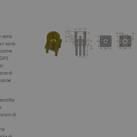
e sono
ori sono
A come
 GPS
un
one di
buone
accolta
e.
sioni di
ria
enza di