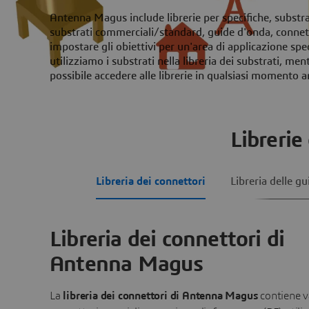
Antenna Magus include librerie per specifiche, substrat
substrati commerciali/standard, guide d'onda, connettor
impostare gli obiettivi per un'area di applicazione s
utilizziamo i substrati nella libreria dei substrati, men
possibile accedere alle librerie in qualsiasi momento 
Libreri
Libreria dei connettori
Libreria delle g
Libreria dei connettori di
Antenna Magus
La
libreria dei connettori di Antenna Magus
contiene v