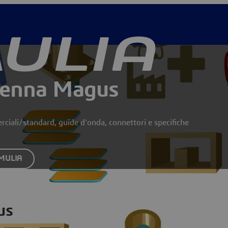
ntenna Magus
erciali/standard, guide d'onda, connettori e specifiche
SIMULIA
us