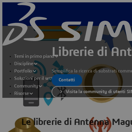
Librerie di A
Temi in primo piano
Discipline
Semplifica la ricerca di substrati comm
Portfolio
Soluzioni per il settore
Contatti
Community
Visita la community di utenti 
Risorse
Le librerie di Antenna Mag