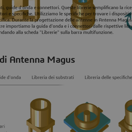
i, guide d'onda e connettori. Queste librerie semplificano la rice
i e specifiche. Utilizziamo le specifiche per trovare i dispositiv
pecifica. Durante la progettazione delle antenne in Antenna Magus
tre importiamo la guida d'onda e i connettori dalle rispettive libr
andando alla scheda "Librerie" sulla barra multifunzione.
e di Antenna Magus
uide d'onda
Libreria dei substrati
Libreria delle specifich
ari