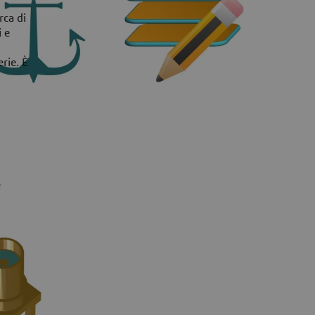
rca di
i e
erie. È
e