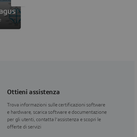
Calcolatori Antenna Magus
Magus
Progettazione dell'antenna semplificata con il to
e
Antenna Magus
Ottieni assistenza
Trova informazioni sulle certificazioni software
e hardware, scarica software e documentazione
per gli utenti, contatta l'assistenza e scopri le
offerte di servizi