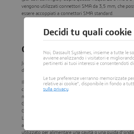
vengono utilizzati connettori SMA da 3,5 mm, che po
essere accoppiati a connettori SMA standard.
Decidi tu quali cookie
Connettore tipo N
Noi, Dassault Systèmes, insieme a tutte le soc
avviene analizzando i visitatori e migliorando
Jack per montaggio a parete a quattro fori tipo N con
pertinenti ai tuoi interessi e consentendoti d
dielettrico esteso.
Le tue preferenze verranno memorizzate per 
Il connettore di tipo N risale al 1940 ed è stato uno dei
relative ai cookie", disponibile in fondo a tut
sulla privacy
.
connettori in grado di trasportare segnali in frequenza 
microonde. La frequenza operativa superiore standard 
GHz e alcuni connettori sono estesi per funzionare fino
GHz.
L'immagine mostra un connettore jack per montaggio a
a quattro fori di tipo N con dielettrico esteso, general
utilizzato per alimentare una cavità o una guida d'onda