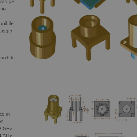
zati per
ono
onibile
taggio
onibili
co in
oni
18 GHz
34 GHz,