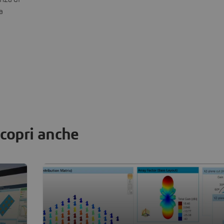
a
copri anche