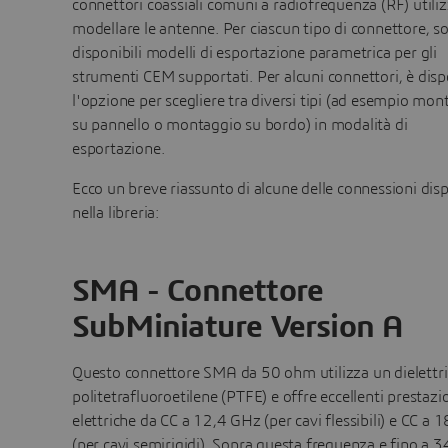
connettori coassiali comuni a radiofrequenza (RF) utiliz
modellare le antenne. Per ciascun tipo di connettore, s
disponibili modelli di esportazione parametrica per gli
strumenti CEM supportati. Per alcuni connettori, è disp
l'opzione per scegliere tra diversi tipi (ad esempio mon
su pannello o montaggio su bordo) in modalità di
esportazione.
Ecco un breve riassunto di alcune delle connessioni disp
nella libreria:
SMA - Connettore
SubMiniature Version A
Questo connettore SMA da 50 ohm utilizza un dielettri
politetrafluoroetilene (PTFE) e offre eccellenti prestazi
elettriche da CC a 12,4 GHz (per cavi flessibili) e CC a 
(per cavi semirigidi). Sopra questa frequenza e fino a 