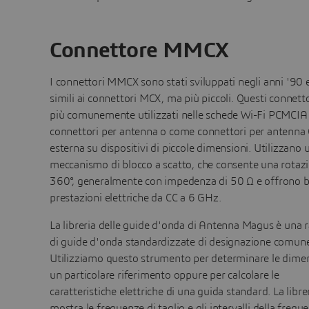
Connettore MMCX
I connettori MMCX sono stati sviluppati negli anni '90 
simili ai connettori MCX, ma più piccoli. Questi connett
più comunemente utilizzati nelle schede Wi-Fi PCMCI
connettori per antenna o come connettori per antenna
esterna su dispositivi di piccole dimensioni. Utilizzano 
meccanismo di blocco a scatto, che consente una rotazi
360°, generalmente con impedenza di 50 Ω e offrono 
prestazioni elettriche da CC a 6 GHz.
La libreria delle guide d'onda di Antenna Magus è una r
di guide d'onda standardizzate di designazione comun
Utilizziamo questo strumento per determinare le dimen
un particolare riferimento oppure per calcolare le
caratteristiche elettriche di una guida standard. La libre
mostra le frequenze di taglio e gli intervalli della frequ