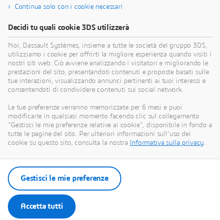
Continua solo con i cookie necessari
Decidi tu quali cookie 3DS utilizzerà
Noi, Dassault Systèmes, insieme a tutte le società del gruppo 3DS,
utilizziamo i cookie per offrirti la migliore esperienza quando visiti i
nostri siti web. Ciò avviene analizzando i visitatori e migliorando le
prestazioni del sito, presentandoti contenuti e proposte basati sulle
3DEXPERIENCE MAKE
tue interazioni, visualizzando annunci pertinenti ai tuoi interessi e
Ricevi più preventivi per le tue parti in
consentendoti di condividere contenuti sui social network.
pochi secondi
Le tue preferenze verranno memorizzate per 6 mesi e puoi
modificarle in qualsiasi momento facendo clic sul collegamento
Ottenete più preventivi per i vostri pezzi in pochi secondi
"Gestisci le mie preferenze relative ai cookie", disponibile in fondo a
tutte le pagine del sito. Per ulteriori informazioni sull'uso dei
cookie su questo sito, consulta la nostra
Informativa sulla privacy
.
Visita Make
Gestisci le mie preferenze
Contatta le vendite
Accetta tutti