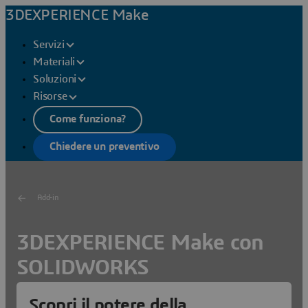
3DEXPERIENCE Make
Servizi
Materiali
Soluzioni
Risorse
Come funziona?
Chiedere un preventivo
Add-in
3DEXPERIENCE Make con
SOLIDWORKS
Tutto il potere della produzione on-demand disponibile
Scopri il potere della