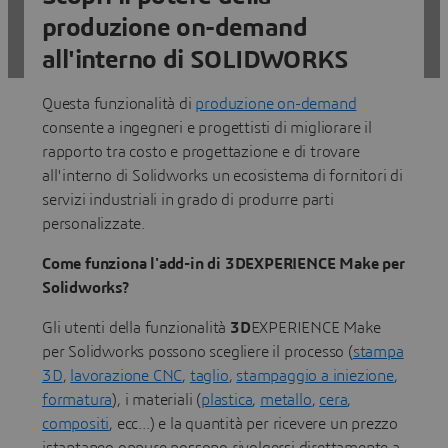
interno di SOLIDWORKS!
produzione on-demand
Scarica l’add-in
all'interno di SOLIDWORKS
Questa funzionalità di
produzione on-demand
consente a ingegneri e progettisti di migliorare il
rapporto tra costo e progettazione e di trovare
all'interno di Solidworks un ecosistema di fornitori di
servizi industriali in grado di produrre parti
personalizzate.
Come funziona l'add-in di 3DEXPERIENCE Make per
Solidworks?
Gli utenti della funzionalità
3D
EXPERIENCE Make
per Solidworks possono scegliere il processo (
stampa
3D
,
lavorazione CNC
,
taglio
,
stampaggio a iniezione
,
formatura
), i materiali (
plastica
,
metallo
,
cera
,
compositi
, ecc...) e la quantità per ricevere un prezzo