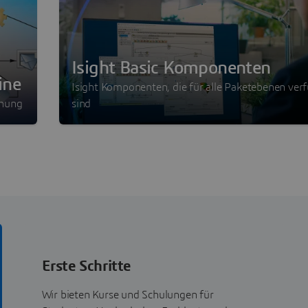
Isight Basic Komponenten
ine
Isight Komponenten, die für alle Paketebenen ver
chung
sind
Erste Schritte
Wir bieten Kurse und Schulungen für