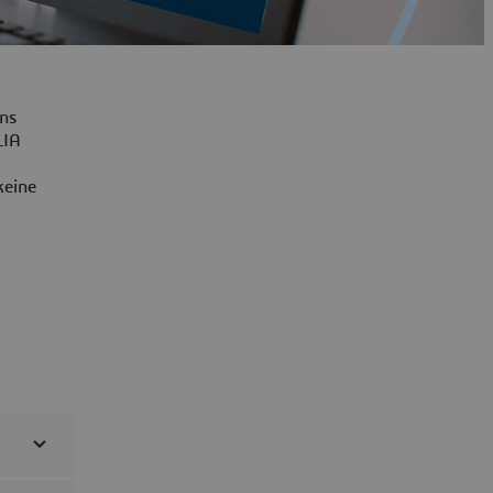
ns
LIA
keine