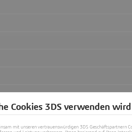
che Cookies 3DS verwenden wird
nsam mit unseren vertrauenswürdigen 3DS Geschäftspartnern Co