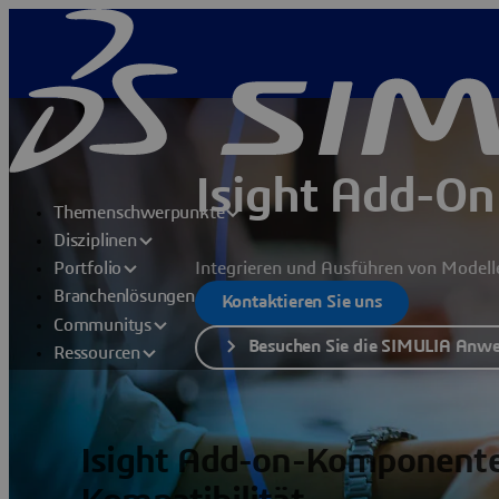
Isight Add-O
Themenschwerpunkte
Disziplinen
Integrieren und Ausführen von Modell
Portfolio
Branchenlösungen
Kontaktieren Sie uns
Communitys
Besuchen Sie die SIMULIA Anw
Ressourcen
Isight Add-on-Komponente