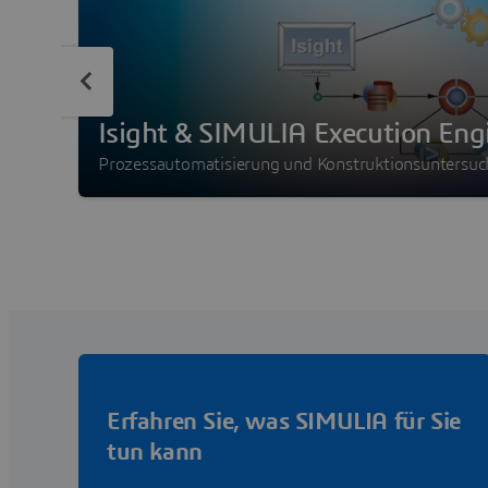
Isight & SIMULIA Execution Eng
Prozessautomatisierung und Konstruktionsuntersu
Erfahren Sie, was SIMULIA für Sie
tun kann