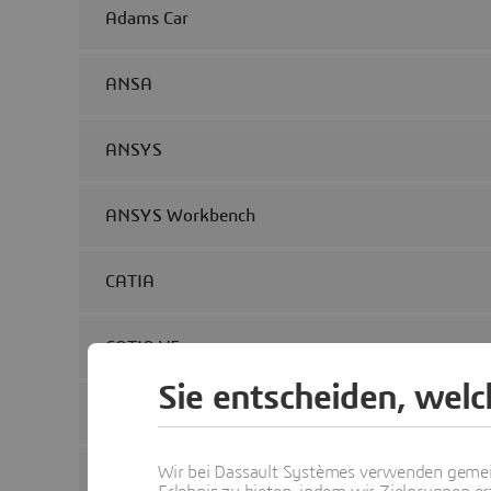
Adams Car
ANSA
ANSYS
ANSYS Workbench
CATIA
CATIA V5
Sie entscheiden, wel
Data Matching
Wir bei Dassault Systèmes verwenden gemei
Femap