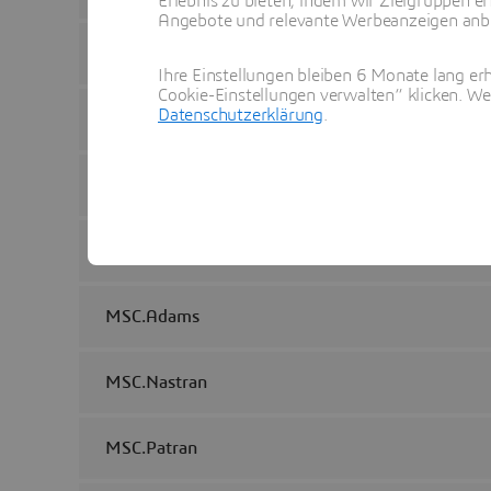
Erlebnis zu bieten, indem wir Zielgruppen er
Angebote und relevante Werbeanzeigen anbie
GT-POWER Engine Combustion
Ihre Einstellungen bleiben 6 Monate lang erh
Cookie-Einstellungen verwalten“ klicken. We
Datenschutzerklärung
.
LS-DYNA
MADYMO
Mathcad
MSC.Adams
MSC.Nastran
MSC.Patran