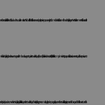
rce sur la tôle à l'endroit situé au-dessus de la matrice en V. Sous l'effet de la force exercée par le poinçon, un angle est formé dans la tôle. La méthode de pliage en V est relativement efficace car elle
ale du pliage. L'un des avantages de l'emboutissage est que le retour élastique (abordé plus loin dans cet article) de la tôle comprimée n'est pas possible. La raison en est que la force puissante
d'outils. L'un des principaux inconvénients du pliage à l'air est le risque de retour élastique. Avec le pliage pneumatique, le poinçon applique une force sur la tôle, qui repose de chaque côté de l'ouverture de la