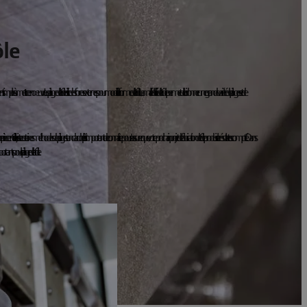
ôle
es à mettre en œuvre. Le pliage de la tôle utilise des forces externes pour modifier la forme de la tôle. La malléabilité de la tôle permet de lui donner une grande variété de pliages et de
n tôle, il existe certaines méthodes de pliage standard qu'il est important de connaître pour s'assurer que votre prochain projet de fabrication de tôle produise le résultat escompté. Dans
nts pour le pliage de la tôle.