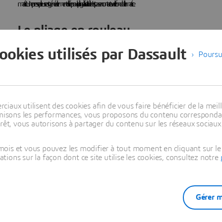
matrice. Une presse plieuse est généralement utilisée pour le pliage à l'air car la tôle n'est pas en contact avec le fond de la matrice.
Le pliage en rouleau
cookies utilisés par Dassault
Poursu
Le pliage en rouleau est une excellente option pour produire des formes courbes ou des rouleaux dans la tôle. Le pliage par rouleaux utilise une presse plieuse, une presse hydraulique et trois jeux de rouleaux pour cré
rouleaux pour produire des courbes et des plis.
Le pliage en U
aux utilisent des cookies afin de vous faire bénéficier de la meill
timisons les performances, vous proposons du contenu correspondan
Le pliage en U est conceptuellement très similaire au pliage en V. La différence est que cette méthode produit une forme en U dans la tôle plutôt qu'une forme en V. Comme le pliage en V, le pliage en U est aus
rêt, vous autorisons à partager du contenu sur les réseaux sociaux
Le pliage par essuyage
ois et vous pouvez les modifier à tout moment en cliquant sur le 
ons sur la façon dont ce site utilise les cookies, consultez notre
Le pliage par essuyage est une méthode couramment utilisée pour plier les bords de la tôle. Dans cette méthode, la tôle est placée sur une matrice d'essuyage et maintenue par un tampon de pression. Un poinçon 
Le pliage rotatif
Gérer m
Le pliage rotatif est avantageux car il ne provoque pas de rayures sur la surface de la tôle comme le font le pliage par essuyage et le pliage en V. De plus, le pliage rotatif est avantageux car il permet de plier la tôle en angles vifs.