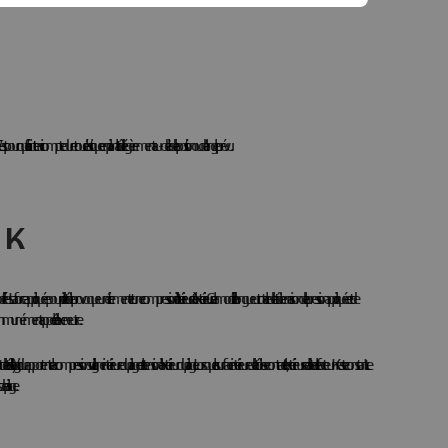
. C'est pourquoi il faut tenir compte du retour élastique en pliant la tôle légèrement au-delà de la position ou de l'angle prévu.
 K
 La force appliquée pour plier la tôle provoque un étirement et une compression à l'intérieur et à l'extérieur. Cela modifie la longueur totale de la tôle en raison de la pression appliquée et de
 ligne communément appelée l'axe neutre.
'agit du rapport entre la compression sur la ligne intérieure du pliage et la tension à l'extérieur du pliage. Lorsque la surface intérieure de la tôle se contracte, l'extérieur se dilate et le facteur K reste constant. Le
pliage.