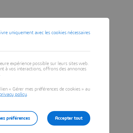
ivre uniquement avec les cookies nécessaires
er différents types de pliage. Par conséquent, le pliage par rouleaux est souvent utilisé pour fabriquer des tubes, des cônes et même des formes creuses, car il utilise la distance entre les
eure expérience possible sur leurs sites web.
t à vos interactions, offrons des annonces
si très couramment utilisé.
.
lien « Gérer mes préférences de cookies » au
privacy policy
.
applique ensuite une force sur le bord de la tôle pour produire le pliage qui en résulte. La matrice d'essuyage est essentielle car elle détermine le rayon intérieur du pliage.
es préférences
Accepter tout