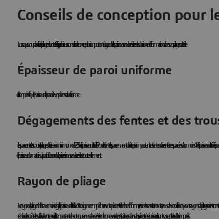
Conseils de conception pour le
Lorsque vous planifiez le pliage de votre tôle, il y a plusieurs conseils de conception importants à garder à l'esprit si vous voulez éviter de subir une déformation dans vos pliages de tôle :
Épaisseur de paroi uniforme
Il est impératif que l'épaisseur de la paroi de vos pièces soit uniforme.
Dégagements des fentes et des trou
L'espace entre les trous et le pliage doit être au minimum de 2,5 fois l'épaisseur de la tôle. Pour les fentes, l'espacement doit être plus important. Les fentes doivent être espacées d'au moins 4 fois l'épaisseur de la tôle à parti
l'épaisseur du matériau à partir du bord de la pièce si vous voulez éviter tout renflement.
Rayon de pliage
Le rayon de pliage doit être au moins égal à l'épaisseur de la tôle. Cette exigence empêchera votre pièce en tôle de se déformer, voire de se casser. En outre, vous devez veiller à ce que vos rayons de pliage soient consta
réduirez les coûts et les délais de votre projet. Il est important de noter que vous devez éviter de concevoir de petits pliages dans des pièces très épaisses, car ils sont susceptibles d'être imprécis.