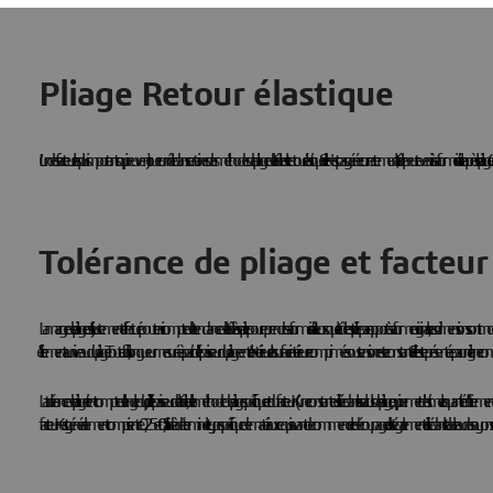
Pliage Retour élastique
L'un des facteurs les plus importants qui peuvent jouer un rôle dans certaines des méthodes de pliage de la tôle est le retour élastique. Si elle n'est pas gérée correctement, la tôle peut revenir à sa forme initiale après le pliage
Tolérance de pliage et facteur
La marge de pliage est l'ajustement effectué pour tenir compte de la tendance de la tôle à se plier pour reprendre sa forme initiale. Lorsque la tôle est pliée par rapport à sa forme originale, ses dimensions sont modifiées.
l'étirement au niveau du pliage. Toutefois, la longueur mesurée à partir de l'épaisseur du pliage entre l'extérieur et la surface intérieure comprimée sous tension reste constante. Elle est représentée par une
La tolérance de pliage tient compte de l'angle du pli, de l'épaisseur de la tôle, de la méthode de pliage spécifique et du facteur K (une constante utilisée dans les calculs de pliage, qui permet d'estimer la quantité d'étirement de la tôle). Il s
facteur K est généralement compris entre 0,25 et 0,5. Il aide à déterminer le type spécifique de matériaux requis avant de commencer le découpage et il est également utilisé dans le tableau des rayons de 