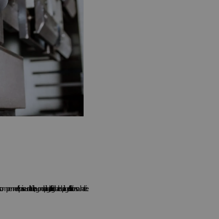
'épaisseur de la tôle, le rayon de pliage, la taille globale du pliage et l'utilisation souhaitée.