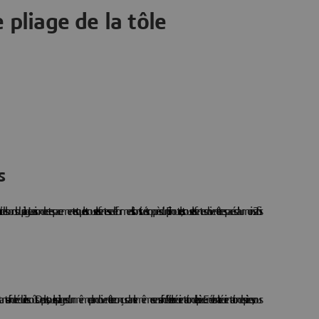
 pliage de la tôle
s
r des bords du pliage. La raison de cet espacement est que les trous et les fentes se déforment s'ils sont situés trop près d'un pli. En outre, les trous et les fentes doivent être espacés d'au moins 2 fois
nts afin de réduire les coûts. De plus, tous les pliages d'un même plan doivent être conçus dans le même sens afin d'éviter la réorientation de la pièce. En évitant la réorientation des pièces, vous