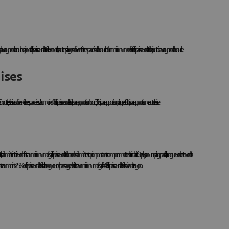
 courbe ajouté à l'épaisseur de la tôle. En outre, les autres pliages doivent être espacés de la boucle d'un minimum de six fois l'épaisseur de la tôle ajoutée au rayon de la boucle.
ises
outre, les fraises doivent être espacées d'au moins 4 fois l'épaisseur de la tôle par rapport à un bord, 3 fois par rapport à un pliage et 8 fois par rapport à une autre fraise.
s, le diamètre intérieur doit être au minimum égal à l'épaisseur de la tôle car des diamètres trop importants compromettent la circularité. De plus, pour un pliage parfait, la longueur de retour doit
r au moins 25 % de l'épaisseur de la tôle et la longueur de passage doit être au minimum égale à 4 fois l'épaisseur de la tôle suivant le rayon.