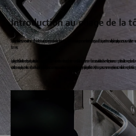
Introduction au pliage de la t
Le pliage de la tôle est une excellente méthode pour créer une grande variété de pièces. Les méthodes de pliage peuvent être très efficaces pour fabriquer de nouvelles pièces, car les processus sont relativement simpl
formes.
Le pliage des tôles est l'une des pratiques les plus courantes de la transformation des métaux dans le monde. Bien que de nombreuses variables doivent être prises en compte lors de la conception d'une pièce e
cet article, nous expliquons les méthodes de pliage de la tôle les plus courantes, nous expliquons ce que signifient la marge de pliage et le facteur K, et nous passons en revue plusieurs conseils de conception très importa