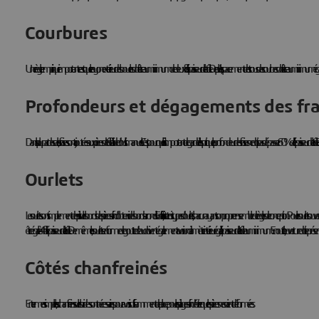
Courbures
Une règle empirique importante est que le rayon extérieur des boucles doit être au minimum de deux fois l'épaisseur de la tôle. De plus, l'espacement des trous des courbes doit être au minimum égal au rayon de la
Profondeurs et dégagements des fra
Dans la plupart des cas, les fraises sont ajoutées aux pièces de tôle à l'aide d'outils manuels. C'est pourquoi il est important de garder à l'esprit que la profondeur des fraises ne doit pas dépasser 60 % de l'épaisseur de la tôle. En 
Ourlets
Les ourlets sont simplement des plis sur les bords des pièces afin d'obtenir des bords arrondis. En fait, il existe trois types d'ourlets, chacun ayant son propre ensemble de règles de conception. Pour les ourlets ouvert
être égale à 4 fois l'épaisseur de la tôle. De même, les ourlets en forme de goutte d'eau doivent également avoir un diamètre intérieur égal à l'épaisseur de la tôle au minimum. En outre, l'ouverture doit représente
Côtés chanfreinés
En termes simples, les chanfreins sur les brides sont nécessaires pour avoir suffisamment de place pour les pliages afin d'éviter que les pièces ne soient déformées.