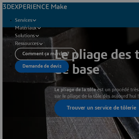
3DEXPERIENCE Make
Services
Matériaux
Solutions
Ressources
Le pliage des t
Comment ça marche ?
de base
Demande de devis
Le pliage de la tôle
est un procédé trè
sur le pliage de la tôle dès aujourd'hui !
Trouver un service de tôlerie