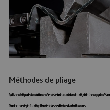
Méthodes de pliage
L'objectif des méthodes de pliage de la tôle est de donner à celle-ci la forme voulue. De multiples facteurs interviennent dans le choix de la méthode de pliage de la tôle optimale pour un projet donné. Ces facteurs comprennent l
Pour mieux comprendre quelle méthode de pliage de la tôle convient le mieux à vos besoins, voici des explications sur les méthodes les plus courantes :