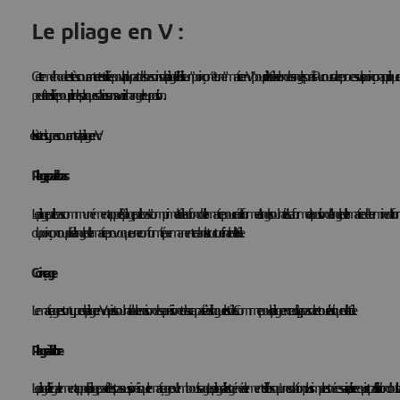
Le pliage en V :
Cette méthode est très courante et est utilisée pour la plupart des besoins de pliage. Elle utilise un "poinçon" et une "matrice en V" pour plier la tôle selon des angles précis. Au cours de ce processus, le poinçon applique une fo
peut être utilisée pour plier des plaques d'acier sans avoir à changer leur position.
Il existe trois types courants de pliage en V :
Pliage par le bas
Le pliage par le bas - communément appelé "pliage par le bas" - comprime la tôle au fond de la matrice pour créer la forme et l'angle souhaités. La forme et la position de l'angle de la matrice déterminent la forme fin
du poinçon couplée à l'angle de la matrice provoque une conformité permanente dans la structure finale de la tôle.
Coinçage
Le matriçage est un type de pliage en V qui est souhaitable en raison de sa précision et de sa capacité à distinguer les tôles. Comme pour le pliage en creux, il n'y a pas de retour élastique de la tôle.
Pliage à l'air libre
Le pliage à l'air - également appelé pliage partiel - n'est pas aussi précis que le matriçage ou l'emboutissage. Le pliage à l'air est généralement utilisé lorsqu'une solution plus simple est nécessaire, car il ne requiert pas l'utilisation 