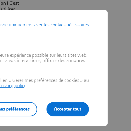
ion ! C’est
utiliser
ivre uniquement avec les cookies nécessaires
eure expérience possible sur leurs sites web.
t à vos interactions, offrons des annonces
.
lien « Gérer mes préférences de cookies » au
privacy policy
.
sur
es préférences
Accepter tout
blic ou
giez le
.