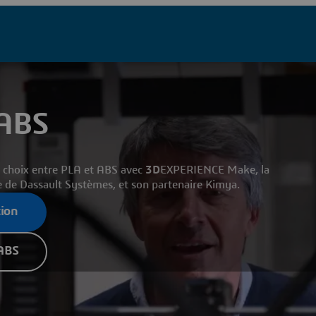
 ABS
r choix entre PLA et ABS avec
3D
EXPERIENCE Make, la
e de Dassault Systèmes, et son partenaire Kimya.
tion
'ABS