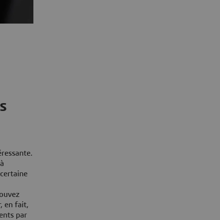
es
éressante.
 à
 certaine
pouvez
 en fait,
ents par