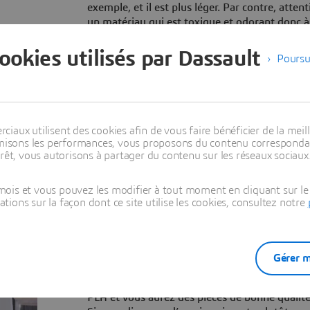
exemple, et il est plus léger. Par contre, attent
un matériau qui est toxique et odorant donc à 
dans un cadre restreint.
cookies utilisés par Dassault
Poursu
aux utilisent des cookies afin de vous faire bénéficier de la meill
timisons les performances, vous proposons du contenu correspondan
How to choose between
rêt, vous autorisons à partager du contenu sur les réseaux sociaux
them?
ois et vous pouvez les modifier à tout moment en cliquant sur le 
ons sur la façon dont ce site utilise les cookies, consultez notre
Le choix entre PLA et ABS peut également reposer 
l’imprimante dont vous disposez.
Gérer m
Si vous avez une imprimante de type grand pu
bureautique, en environnement ouvert, privilé
PLA et vous aurez des pièces de bonne qualité