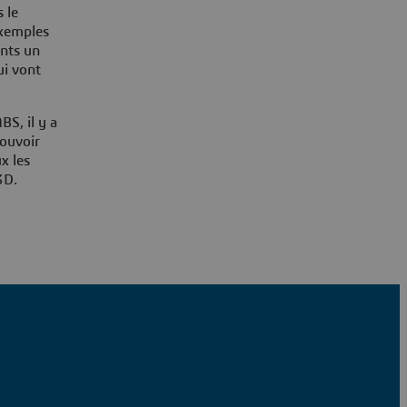
 le
exemples
ents un
ui vont
BS, il y a
pouvoir
x les
3D.