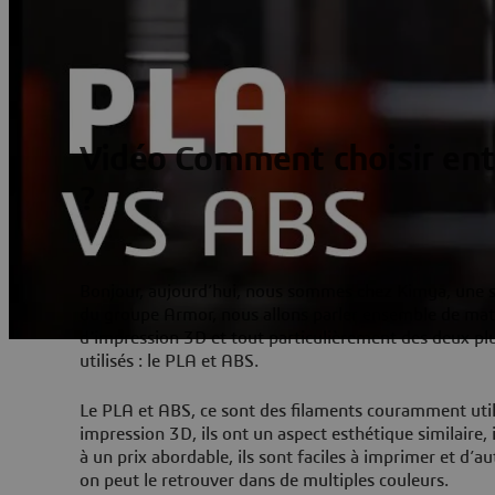
Vidéo Comment choisir ent
?
Bonjour, aujourd’hui, nous sommes chez Kimya, une s
du groupe Armor, nous allons parler ensemble de mat
d’impression 3D et tout particulièrement des deux pl
utilisés : le PLA et ABS.
Le PLA et ABS, ce sont des filaments couramment util
impression 3D, ils ont un aspect esthétique similaire, i
à un prix abordable, ils sont faciles à imprimer et d’au
on peut le retrouver dans de multiples couleurs.