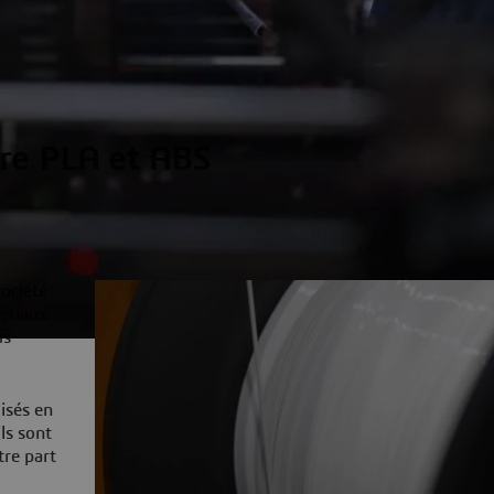
re PLA et ABS
ociété
ériaux
us
isés en
ls sont
tre part