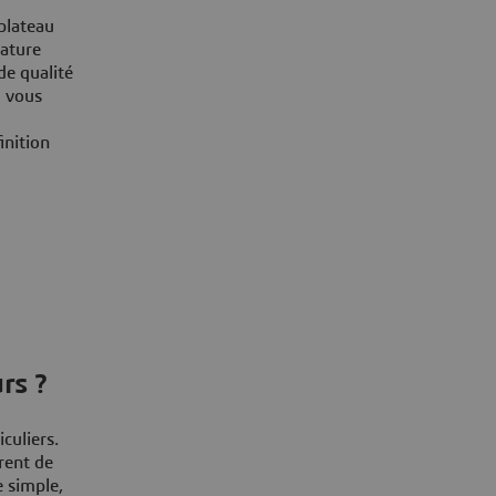
plateau
rature
de qualité
S vous
inition
rs ?
iculiers.
frent de
e simple,