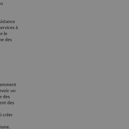
du
sistance
services à
e le
ne des
otamment
cevoir un
e des
ent des
i créer
isme.