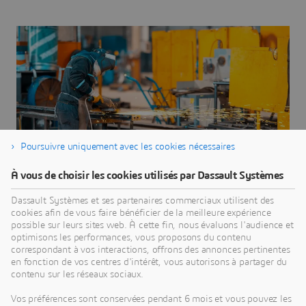
Poursuivre uniquement avec les cookies nécessaires
À vous de choisir les cookies utilisés par Dassault Systèmes
Dassault Systèmes et ses partenaires commerciaux utilisent des
cookies afin de vous faire bénéficier de la meilleure expérience
possible sur leurs sites web. À cette fin, nous évaluons l'audience et
optimisons les performances, vous proposons du contenu
correspondant à vos interactions, offrons des annonces pertinentes
en fonction de vos centres d'intérêt, vous autorisons à partager du
contenu sur les réseaux sociaux.
3DEXPERIENCE MAKE
Vos préférences sont conservées pendant 6 mois et vous pouvez les