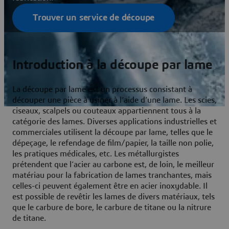
Trouver un service de découpe
Introduction à la découpe par lame
La découpe par lame est un processus consistant à
découper une pièce à usiner à l’aide d’une lame. Les scies,
ciseaux, scalpels ou couteaux appartiennent tous à la
catégorie des lames. Diverses applications industrielles et
commerciales utilisent la découpe par lame, telles que le
dépeçage, le refendage de film/papier, la taille non polie,
les pratiques médicales, etc. Les métallurgistes
prétendent que l’acier au carbone est, de loin, le meilleur
matériau pour la fabrication de lames tranchantes, mais
celles-ci peuvent également être en acier inoxydable. Il
est possible de revêtir les lames de divers matériaux, tels
que le carbure de bore, le carbure de titane ou la nitrure
de titane.