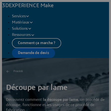
3DEXPERIENCE Make
Services
Matériaux
Solutions
Ressources
Comment ça marche ?
Demande de devis
Procédé
Découpe par lame
Découvrez comment
la découpe par lame
, un procédé de
découpe, fonctionne et les usages de ce procédé de
fabrication.