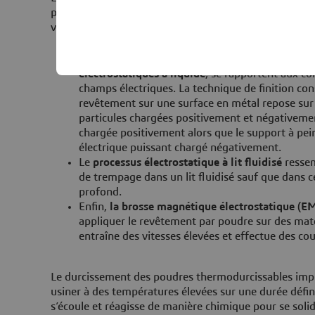
pulvérisation de la poudre avec un pistolet électros
variée d’embouts de pulvérisation est disponible.
Les pistolets à peinture électrostatiques
, égale
électrostatiques à liquide
, se rapportent aux co
champs électriques. La technique de finition con
revêtement sur une surface en métal repose sur la
particules chargées positivement et négativement
chargée positivement alors que le support à pei
électrique puissant chargé négativement.
Le
processus électrostatique à lit fluidisé
ressem
de trempage dans un lit fluidisé sauf que dans ce
profond.
Enfin,
la brosse magnétique électrostatique (E
appliquer le revêtement par poudre sur des maté
entraîne des vitesses élevées et effectue des cou
Le durcissement des poudres thermodurcissables impli
usiner à des températures élevées sur une durée défin
s’écoule et réagisse de manière chimique pour se solidi