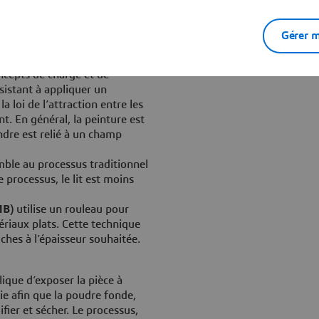
tatique ou corona. Une gamme
Gérer m
ment appelés
pulvérisateurs
ncepts de charge et de
sistant à appliquer un
 loi de l’attraction entre les
. En général, la peinture est
ndre est relié à un champ
ble au processus traditionnel
 processus, le lit est moins
MB)
utilise un rouleau pour
riaux plats. Cette technique
ches à l’épaisseur souhaitée.
que d’exposer la pièce à
ie afin que la poudre fonde,
fier et sécher. Le processus,