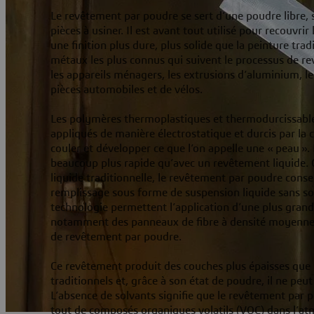
Le revêtement par poudre se sert d’une poudre libre, 
pièces à usiner. Il est avant tout utilisé pour recouvrir
une finition plus dure, plus solide que la peinture trad
métaux les plus connus qui suivent le processus de r
les appareils ménagers, les extrusions d’aluminium, le 
pièces automobiles et de vélos.
Les polymères thermoplastiques et thermodurcissab
appliqués de manière électrostatique et durcis par la c
couler et développer ce que l’on appelle une « peau »
beaucoup plus rapide qu’avec un revêtement liquide. 
liquide traditionnelle, le revêtement par poudre conser
remplissage sous forme de suspension liquide sans sol
technologie permettent l’application d’une plus grand
notamment des panneaux de fibre à densité moyenne 
de revêtement par poudre.
Ce revêtement produit des couches plus épaisses que 
traditionnels et, grâce à son état de poudre, il ne peut
L’absence de solvants signifie que le revêtement par 
tout de composés organiques volatils (VOC) dans l’a