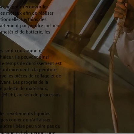
sèche pour recouvrir les
 les métaux afin de réaliser
itionnelle. Certains des
evêtement par poudre incluent
matériel de batterie, les
les sont couramment
haleur. Ils peuvent ainsi
. Le temps de durcissement est
Contrairement à la peinture
ve les pièces de collage et de
vant. Les progrès de la
e palette de matériaux,
(MDF), au sein du processus
les revêtements liquides
 pas couler ou s’affaisser.
poudre libère peu voire pas du
tmosphère. Cela permet une