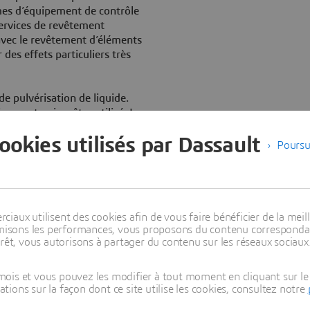
mes d’équipement de contrôle
 services de revêtement
avec le revêtement d’éléments
des effets particuliers très
de pulvérisation de liquide.
ipement qui va être utilisé. La
e poussière, de graisses, de
cookies utilisés par Dassault
appliquer le revêtement par
Poursu
es tels que le pistolet
disé et le revêtement par
essus de durcissement
aux utilisent des cookies afin de vous faire bénéficier de la meill
timisons les performances, vous proposons du contenu correspondan
ation de
rêt, vous autorisons à partager du contenu sur les réseaux sociaux
ourant ?
ois et vous pouvez les modifier à tout moment en cliquant sur le 
ons sur la façon dont ce site utilise les cookies, consultez notre
bjets en métal comprend la