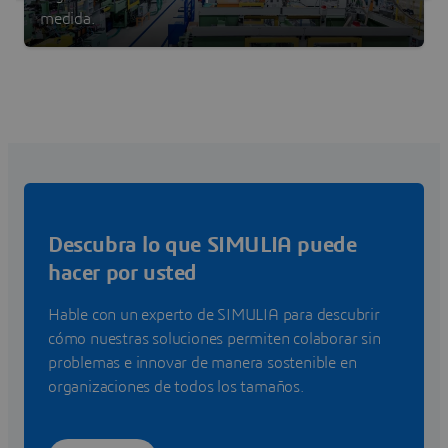
medida.
Descubra lo que SIMULIA puede
hacer por usted
Hable con un experto de SIMULIA para descubrir
cómo nuestras soluciones permiten colaborar sin
problemas e innovar de manera sostenible en
organizaciones de todos los tamaños.