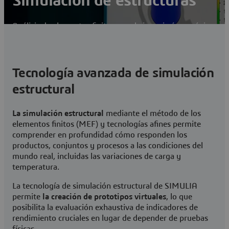
Simulación de estructuras
Análisis de elementos finitos para la ingeniería mecánica
y civil
Contactar
Tecnología avanzada de simulación
Visitar una comunidad de usuarios de SIMULIA
estructural
La simulación estructural
mediante el método de los
elementos finitos (MEF) y tecnologías afines permite
comprender en profundidad cómo responden los
productos, conjuntos y procesos a las condiciones del
mundo real, incluidas las variaciones de carga y
temperatura.
La tecnología de simulación estructural de SIMULIA
permite
la creación de prototipos virtuales
, lo que
posibilita la evaluación exhaustiva de indicadores de
rendimiento cruciales en lugar de depender de pruebas