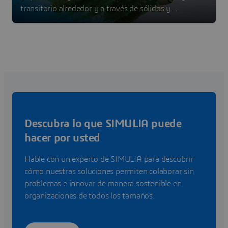
transitorio alrededor y a través de sólidos y
estructuras
Descubra lo que SIMULIA puede
hacer por usted
Hable con un experto de SIMULIA para descubrir
cómo nuestras soluciones permiten colaborar sin
problemas e innovar de manera sostenible en
organizaciones de todos los tamaños.