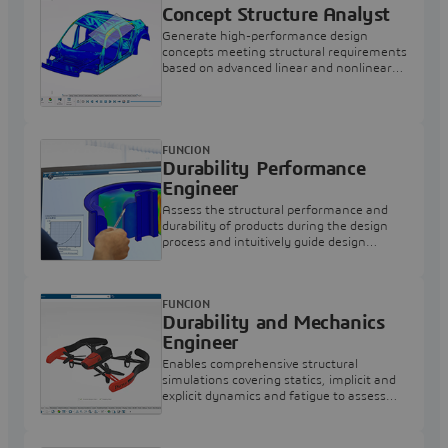
Concept Structure Analyst
Generate high-performance design
concepts meeting structural requirements
based on advanced linear and nonlinear
simulation
FUNCION
Durability Performance
Engineer
Assess the structural performance and
durability of products during the design
process and intuitively guide design
decisions
FUNCION
Durability and Mechanics
Engineer
Enables comprehensive structural
simulations covering statics, implicit and
explicit dynamics and fatigue to assess
structural integrity of any type of product