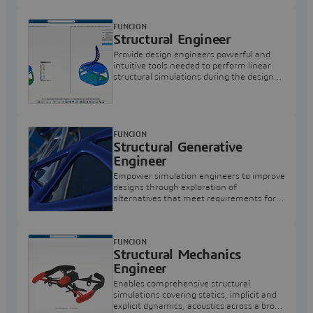
FUNCION
Structural Engineer
Provide design engineers powerful and
intuitive tools needed to perform linear
structural simulations during the design
process
FUNCION
Structural Generative
Engineer
Empower simulation engineers to improve
designs through exploration of
alternatives that meet requirements for
structural performance and
manufacturing
FUNCION
Structural Mechanics
Engineer
Enables comprehensive structural
simulations covering statics, implicit and
explicit dynamics, acoustics across a broad