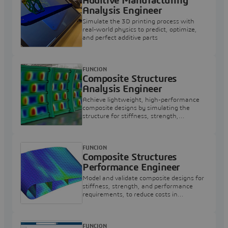
Additive Manufacturing
Analysis Engineer
Simulate the 3D printing process with
real-world physics to predict, optimize,
and perfect additive parts
FUNCION
Composite Structures
Analysis Engineer
Achieve lightweight, high-performance
composite designs by simulating the
structure for stiffness, strength,
manufacturability and damage tolerance
FUNCION
Composite Structures
Performance Engineer
Model and validate composite designs for
stiffness, strength, and performance
requirements, to reduce costs in
composite structure prototypes and
testing
FUNCION