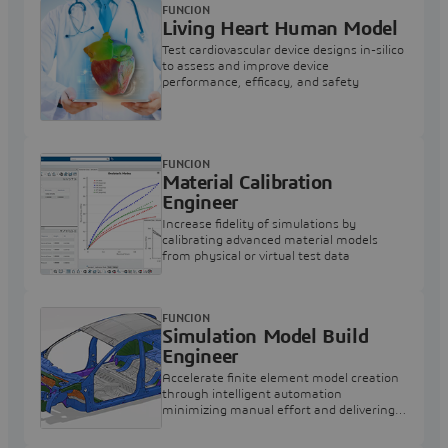
FUNCION
Living Heart Human Model
Test cardiovascular device designs in-silico
to assess and improve device
performance, efficacy, and safety
FUNCION
Material Calibration
Engineer
Increase fidelity of simulations by
calibrating advanced material models
from physical or virtual test data
FUNCION
Simulation Model Build
Engineer
Accelerate finite element model creation
through intelligent automation
minimizing manual effort and delivering
solver-ready models