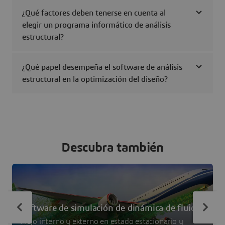
¿Qué factores deben tenerse en cuenta al
elegir un programa informático de análisis
estructural?
¿Qué papel desempeña el software de análisis
estructural en la optimización del diseño?
Descubra también
Software de simulación de dinámica de fluidos
Flujo interno y externo en estado estacionario y
computacional