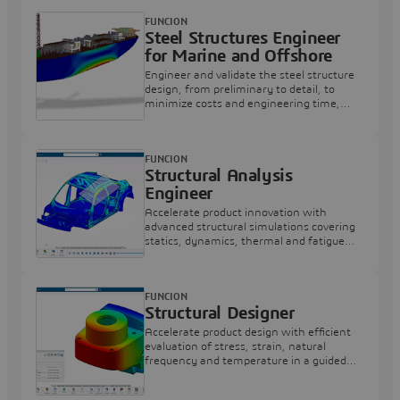
FUNCION
Steel Structures Engineer
for Marine and Offshore
Engineer and validate the steel structure
design, from preliminary to detail, to
minimize costs and engineering time,
while reducing weight
FUNCION
Structural Analysis
Engineer
Accelerate product innovation with
advanced structural simulations covering
statics, dynamics, thermal and fatigue
across diverse industrial applications
FUNCION
Structural Designer
Accelerate product design with efficient
evaluation of stress, strain, natural
frequency and temperature in a guided
environment