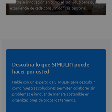
Centre la innovación en torno al individuo para que la
experiencia de cada consumidor sea personal.
Descubra lo que SIMULIA puede
hacer por usted
Hable con un experto de SIMULIA para descubrir
cómo nuestras soluciones permiten colaborar sin
problemas e innovar de manera sostenible en
organizaciones de todos los tamaños.