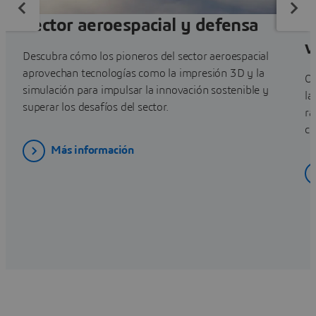
Sector aeroespacial y defensa
B
v
Descubra cómo los pioneros del sector aeroespacial
aprovechan tecnologías como la impresión 3D y la
Op
simulación para impulsar la innovación sostenible y
la
superar los desafíos del sector.
rá
cu
Más información