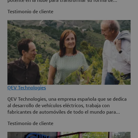
potente en la nube para transformar su forma de
gestionar los proyectos, los documentos y un proceso de
Testimonio de cliente
aprobación digital.
QEV Technologies
QEV Technologies, una empresa española que se dedica
al desarrollo de vehículos eléctricos, trabaja con
fabricantes de automóviles de todo el mundo para
acelerar la transición a la movilidad eléctrica. Debido al
Testimonio de cliente
crecimiento de su negocio, QEV Technologies adoptó la
plataforma en la nube 3DEXPERIENCE para integrar sus