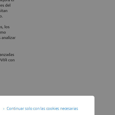
es del
mitan
o.
s, los
cómo
 analizar
vanzadas
OVIA con
Continuar solo con las cookies necesarias