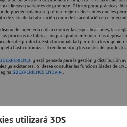
tre líneas y variantes de producto. Al incorporar prácticas líder
 mundo pueden colaborar y tomar mejores decisiones que les per
to de vista de la fabricación como de la aceptación en el mercad
eño de ingeniería y da a conocer las especificaciones, las regla
y los procesos de fabricación para poder entender más deprisa 
iados del producto. Esta funcionalidad permite a los ingenieros
pleta hasta optimizar el rendimiento y los costes del producto.
3D
EXPERIENCE
y está pensada para la gestión y distribución a
les ya existentes. Si desea consultar las funcionalidades de EN
página
3D
EXPERIENCE ENOVIA
.
ies utilizará 3DS