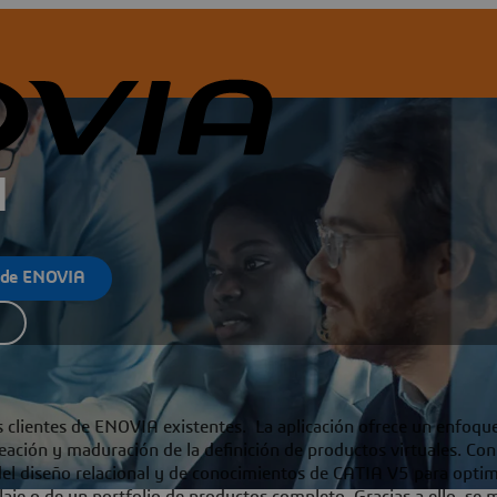
M
o de ENOVIA
s
s clientes de ENOVIA existentes. La aplicación ofrece un enfoqu
reación y maduración de la definición de productos virtuales. C
el diseño relacional y de conocimientos de CATIA V5 para optim
je o de un portfolio de productos completo. Gracias a ello, se m