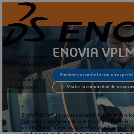
ENOVIA VPL
Temas destacados
Disciplinas
Portafolio
Ponerse en contacto con un expert
Comunidades
Visitar la comunidad de usuario
Recursos
ENOVIA V5 VPLM
es una aplicación heredada para lo
completo y optimizado en cuanto a la gestión de la c
V5 VPLM, los ingenieros pueden ampliar la potencia d
rápidamente los diseños en el contexto de un ensambla