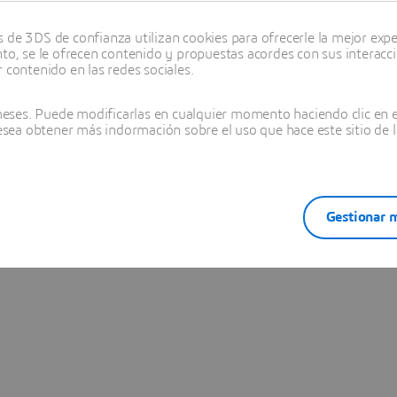
EXPERIENCE nos apoyase para crear un modelo
de 3DS de confianza utilizan cookies para ofrecerle la mejor experi
uturo, nos permitirá explorar el potencial de los
nto, se le ofrecen contenido y propuestas acordes con sus interacc
 contenido en las redes sociales.
emelos virtuales.
ses. Puede modificarlas en cualquier momento haciendo clic en el
desea obtener más indormación sobre el uso que hace este sitio de l
Gestionar m
Heidrun Andre
 General, JAKSCHE Technology