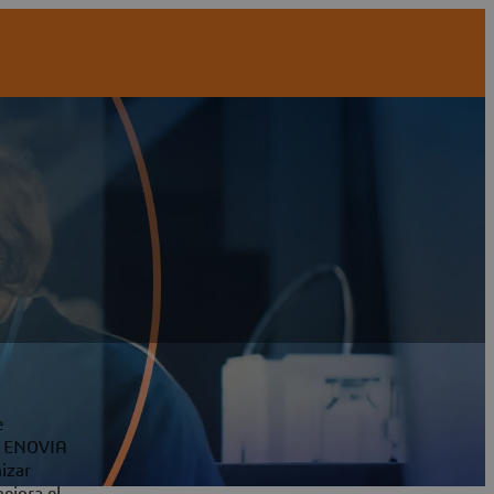
e
on ENOVIA
izar
ejora el