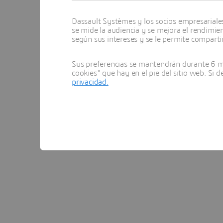
Valoramos que la plataforma
3D
Dassault Systèmes y los socios empresariales 
de datos centralizado y, en el f
se mide la audiencia y se mejora el rendimie
según sus intereses y se le permite compartir
g
Sus preferencias se mantendrán durante 6 me
cookies" que hay en el pie del sitio web. Si 
privacidad.
Director