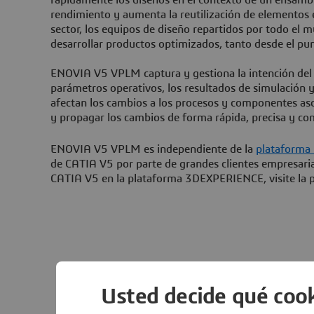
rendimiento y aumenta la reutilización de elementos en
sector, los equipos de diseño repartidos por todo el
desarrollar productos optimizados, tanto desde el pun
ENOVIA V5 VPLM captura y gestiona la intención del dis
parámetros operativos, los resultados de simulación 
afectan los cambios a los procesos y componentes asoc
y propagar los cambios de forma rápida, precisa y com
ENOVIA V5 VPLM es independiente de la
plataforma
de CATIA V5 por parte de grandes clientes empresaria
CATIA V5 en la plataforma
3D
EXPERIENCE, visite la 
Usted decide qué cook