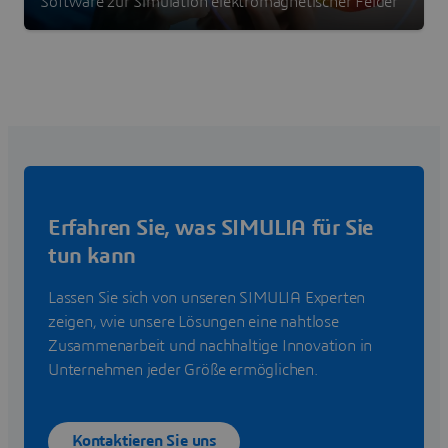
Software zur Simulation elektromagnetischer Felder
Erfahren Sie, was SIMULIA für Sie
tun kann
Lassen Sie sich von unseren SIMULIA Experten
zeigen, wie unsere Lösungen eine nahtlose
Zusammenarbeit und nachhaltige Innovation in
Unternehmen jeder Größe ermöglichen.
Kontaktieren Sie uns