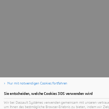
Nur mit notwendigen Cookies fortfahren
Sie entscheiden, welche Cookies 3DS verwenden wird
Wir bei Dassault Systèmes verwenden gemeinsam mit unseren vertrau
um Ihnen das bestmögliche Browser-Erlebnis zu bieten, indem wir Ziel