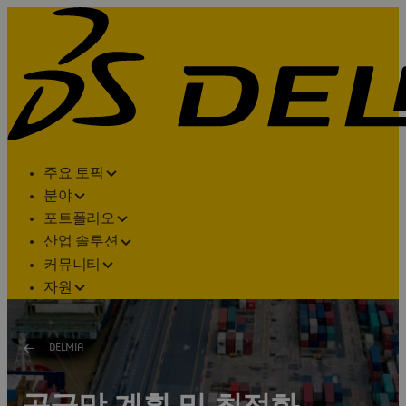
주요 토픽
분야
포트폴리오
산업 솔루션
커뮤니티
자원
DELMIA