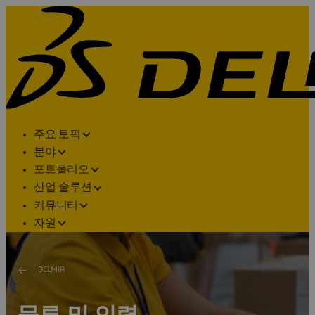
주요 토픽
분야
포트폴리오
산업 솔루션
커뮤니티
자원
DELMIA