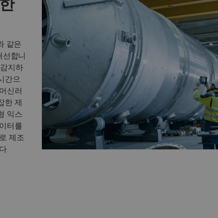
통한
와 같은
 개선합니
을 감지하
실시간으
 머신러
잡한 제
형 익스
데이터를
로 제조
다.