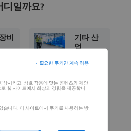
어디일까요?
장비
기타 산
업
비 부문
R은 실
조선에서 인프
필요한 쿠키만 계속 허용
침과 디
라 장비 또는
서를 제
건설 자재에 이
제조 및
르기까지, 수많
향상시키고, 상호 작용에 맞는 콘텐츠와 제안
수 프로
은 산업들이 제
으로 웹 사이트에서 최상의 경험을 제공합니
 혁신합
조 운영의 효율
작업자는
성을 개선하고
 중첩된
 있습니다. 이 사이트에서 쿠키를 사용하는 방
운영 탁월성에
 증강현
도달하기 위해
 지침에
프로세스에 증
 수 있
강현실을 활용