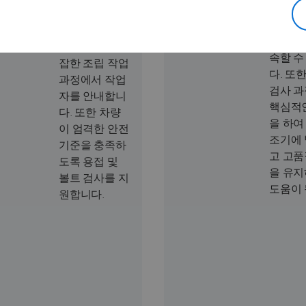
어 복잡
브래킷, 나사,
을 간
기타 부품을 설
기술 개
치하는 등의 복
속할 수
잡한 조립 작업
다. 또한
과정에서 작업
검사 
자를 안내합니
핵심적
다. 또한 차량
을 하여
이 엄격한 안전
조기에
기준을 충족하
고 고품
도록 용접 및
을 유지
볼트 검사를 지
도움이 
원합니다.