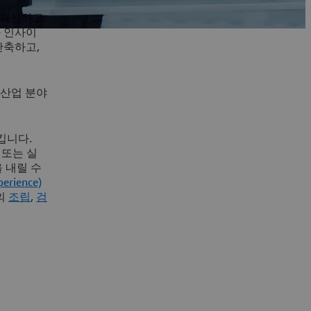
 혁신하고
과 인사이
단축하고,
 산업 분야
킵니다.
 또는 실
 내릴 수
rience)
의
조립
,
검