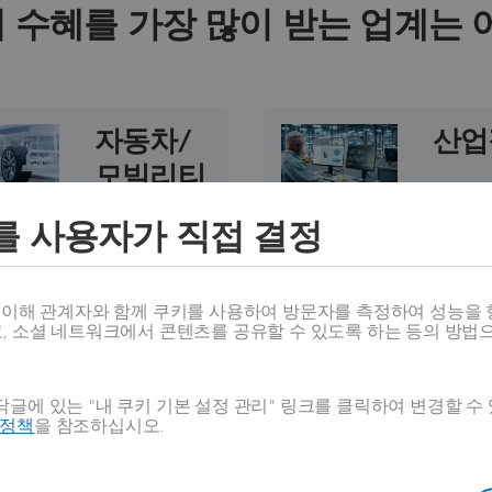
 수혜를 가장 많이 받는 업계는 
자동차/
산업
모빌리티
산업장
에서 A
경량 및 중장비
를 사용자가 직접 결정
시간 지
산업은 지그와
지털 문
고정 장치의 검
공하여 
사, 하니스 조
스 이해 관계자와 함께 쿠키를 사용하여 방문자를 측정하여 성능을 
유지보
립, 품질 관리
고, 소셜 네트워크에서 콘텐츠를 공유할 수 있도록 하는 등의 방법
세스를
등 다양한 분야
니다. 
에서 AR을 활
장비에
글에 있는 "내 쿠키 기본 설정 관리" 링크를 클릭하여 변경할 수
용합니다. AR
호정책
을 참조하십시오.
단계별
기술은 차량 본
실 작업
체, 트럭 또는
액세스할
기차 프레임에