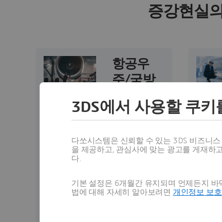
증강현실의
항공우
주/국방
AR은 항공우주
3DS에서 사용할 쿠키
및 국방 산업
분야에서 항공
기 엔진이나 항
다쏘시스템은 신뢰할 수 있는 3DS 비즈니
공기 구조물과
을 제공하고, 관심사에 맞는 광고를 게재하
다.
같은 복잡한 장
비의 조립을 지
기본 설정은 6개월간 유지되며 언제든지 바닥
원합니다. 디지
법에 대해 자세히 알아보려면
개인정보 보
털 조립 지침을
부품에 직접 투
사함으로써 AR