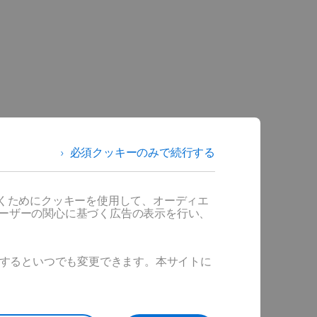
必須クッキーのみで続行する
の有効
だくためにクッキーを使用して、オーディエ
ユーザーの関心に基づく広告の表示を行い、
つの方式に
化します。
ックするといつでも変更できます。本サイトに