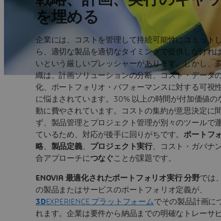
を埋める
企業には、コストを管理して持続可能性にコミット
ら、適切な製品を適切なタイミングで提供しなけれ
いという厳しいプレッシャーがあります。しかし、
織は、計画ソリューションの分断、コスト・データ
化、ポートフォリオ・パフォーマンスに対する可視
に悩まされています。30% 以上の時間が付加価値の
動に費やされています。コストの集約が意思決定に
ず、製品管理とプロジェクト管理が別々のツールで
ているため、対応が後手に回りがちです。
ポートフ
略
、
製品定義
、
プロジェクト実行
、コスト・ガバナ
合アプローチに
つなぐ
ことが課題です。
ENOVIA
最適化されたポートフォリオ実行 分野
では
の製品またはサービスのポートフォリオ定義が、
3D
EXPERIENCE プラットフォーム
でその製品計画に
れます。企業は要件から納品までの明確なトレーサ