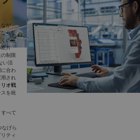
しなが
ばならな
多くの組
の断片
性の制限
ない活
間に合わ
運用され
ォリオ戦
ンスを統
、すべて
つなげら
ビリティ