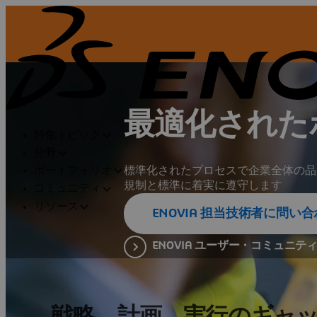
最適化された
特集トピック
分野
標準化されたプロセスで企業全体の品
ポートフォリオ
規制と標準に着実に遵守します
コミュニティ
リソース
ENOVIA 担当技術者に問い
ENOVIA ユーザー・コミュニテ
戦略、計画、実行のギャ