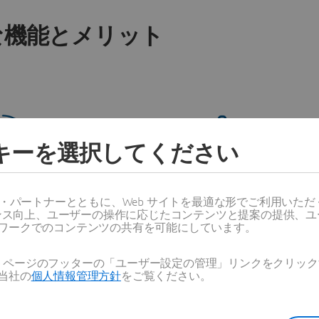
な機能とメリット
ッキーを選択してください
ニーズに合わせた戦略
追跡可能な変更管理
ス・パートナーとともに、Web サイトを最適な形でご利用いた
ーマンス向上、ユーザーの操作に応じたコンテンツと提案の提供、
化
件を把握し、ポートフォリオ
ワークでのコンテンツの共有を可能にしています。
製品計画に結び付けます。
完全なガバナンスの下で 1 
統一し、変更の実行を効率
Web ページのフッターの「ユーザー設定の管理」リンクをクリ
当社の
個人情報管理方針
をご覧ください。