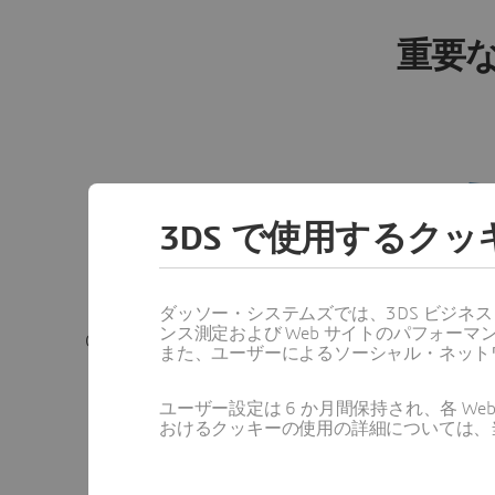
重要
3DS で使用するク
AI と分析の活用
市場
ダッソー・システムズでは、3DS ビジネ
ンス測定および Web サイトのパフォ
Gen7 AI を使用して、予測計画、ポー
顧客の要
また、ユーザーによるソーシャル・ネット
トフォリオ最適化、プロアクティブな
戦略を
リスク管理をします。
ユーザー設定は 6 か月間保持され、各 
おけるクッキーの使用の詳細については、