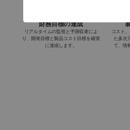
財務目標の達成
リアルタイムの監視と予測収束によ
コスト、
り、開発目標と製品コスト目標を確実
た多次
に達成します。
て、情