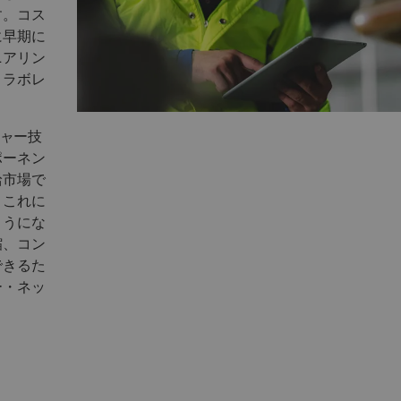
す。コス
に早期に
ニアリン
コラボレ
チャー技
ポーネン
給市場で
。これに
ようにな
縮、コン
できるた
ー・ネッ