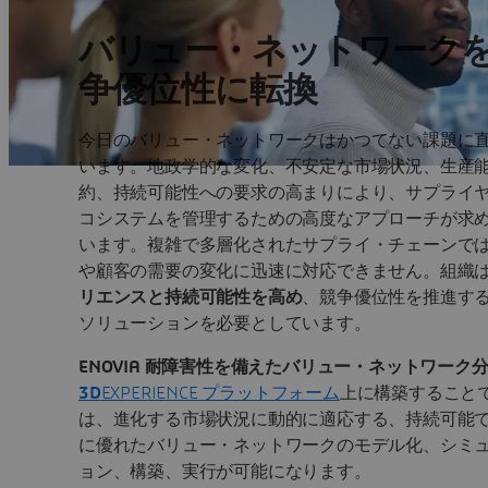
バリュー・ネットワーク
争優位性に転換
今日のバリュー・ネットワークはかつてない課題に
います。地政学的な変化、不安定な市場状況、生産
約、持続可能性への要求の高まりにより、サプライ
コシステムを管理するための高度なアプローチが求
います。複雑で多層化されたサプライ・チェーンで
や顧客の需要の変化に迅速に対応できません。組織
リエンスと持続可能性を高め
、競争優位性を推進す
ソリューションを必要としています。
ENOVIA 耐障害性を備えたバリュー・ネットワーク
3D
EXPERIENCE プラットフォーム
上に構築すること
は、進化する市場状況に動的に適応する、持続可能
に優れたバリュー・ネットワークのモデル化、シミ
ョン、構築、実行が可能になります。