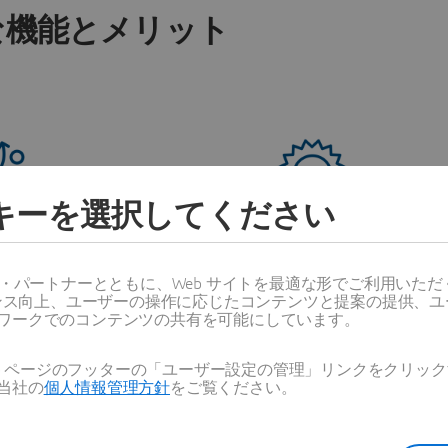
な機能とメリット
ッキーを選択してください
から契約までの統合プ
標準的なコンポーネ
ス・パートナーとともに、Web サイトを最適な形でご利用いた
ロセス
ガバナンス
ーマンス向上、ユーザーの操作に応じたコンテンツと提案の提供、
戦略を実行に結び付ける。
ポートフォリオ全体で標準
ワークでのコンテンツの共有を可能にしています。
ーションのバランスを
Web ページのフッターの「ユーザー設定の管理」リンクをクリ
当社の
個人情報管理方針
をご覧ください。