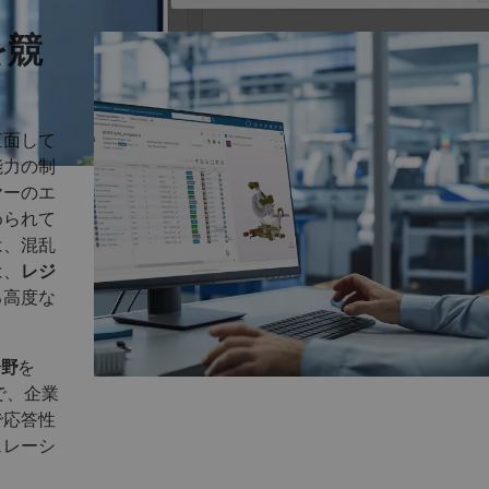
を競
直面して
能力の制
ヤーのエ
められて
は、混乱
は、
レジ
る高度な
分野
を
で、企業
で応答性
ュレーシ