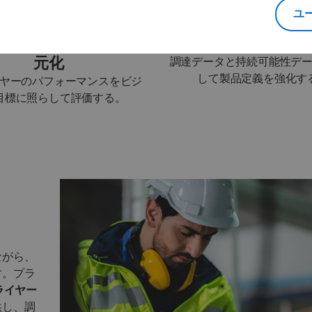
ユ
 とダッシュボードの一
バーチャル・ツイン
元化
調達データと持続可能性デ
して製品定義を強化す
ヤーのパフォーマンスをビジ
目標に照らして評価する。
ながら、
す。プラ
ライヤー
供し、調