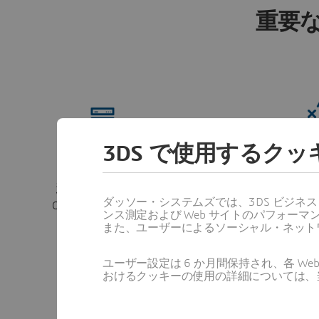
重要
3DS で使用するク
多層サプライヤーの可視化
調達
ダッソー・システムズでは、3DS ビジネ
OEM から Tier 2 以降のサプライヤーの
ンス測定および Web サイトのパフォ
透明性を確保する。
調達
また、ユーザーによるソーシャル・ネット
ユーザー設定は 6 か月間保持され、各 
おけるクッキーの使用の詳細については、