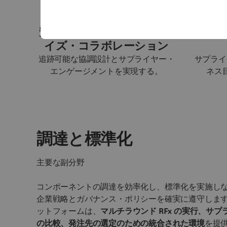
安全なマルチエンタープラ
KPI
イズ・コラボレーション
追跡可能な協調設計とサプライヤー・
サプライ
エンゲージメントを実現する。
ネス
調達と標準化
主要な副分野
コンポーネントの調達を効率化し、標準化を実施し
企業戦略とガバナンス・ポリシーを確実に遵守しま
ットフォームは、
マルチラウンド RFx の実行、
サプ
の比較、
発注先の選定のための統合された環境
を提