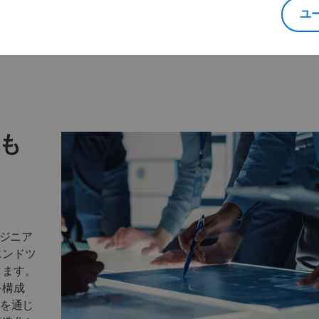
同期
ERP、CRM、セールス、エ
ユ
ング、運用をシームレスに
リエーションとオプションを
す。
品構成に反映させます。
も
ンジニア
エンドツ
します。
を構成
ーを通じ