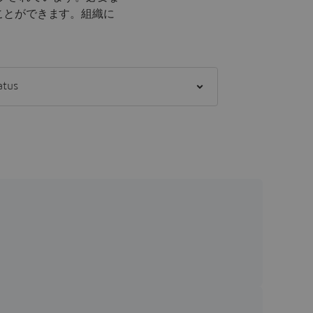
ことができます。
組織に
。
] status