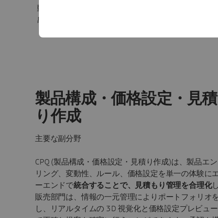
動的に変化する価格プレビューで没入
感のある視覚的に説得力のある体験を
製品のバ
実現します。
製
製品構成・価格設定・見積
り作成
主要な副分野
CPQ (製品構成・価格設定・見積り作成)は、製品エ
リング、変動性、ルール、価格設定を単一の体験に
ーエンドで
統合することで、見積もり管理を合理化
販売部門は、情報の一元管理によりポートフォリオ
し、リアルタイムの 3D 視覚化と価格設定プレビュ