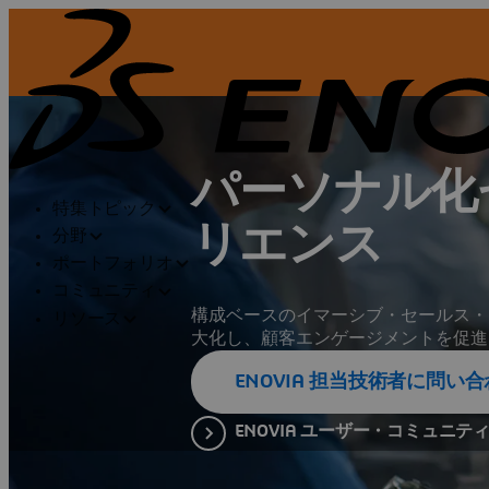
パーソナル化
特集トピック
リエンス
分野
ポートフォリオ
コミュニティ
構成ベースのイマーシブ・セールス・
リソース
大化し、顧客エンゲージメントを促進
ENOVIA 担当技術者に問い
ENOVIA ユーザー・コミュニテ