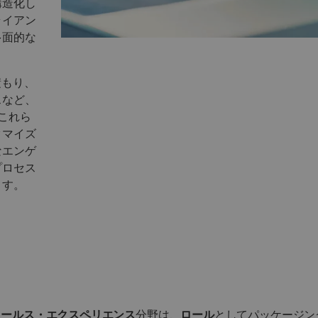
構造化し
ライアン
多面的な
積もり、
スなど、
。これら
タマイズ
なエンゲ
プロセス
ます。
化セールス・エクスペリエンス
分野は、
ロール
としてパッケージン