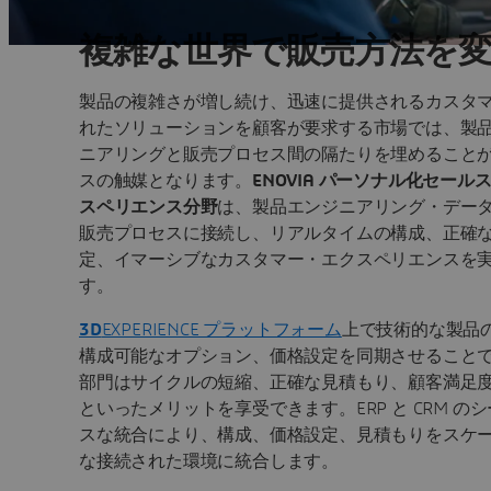
複雑な世界で販売方法を
製品の複雑さが増し続け、迅速に提供されるカスタ
れたソリューションを顧客が要求する市場では、製
ニアリングと販売プロセス間の隔たりを埋めること
スの触媒となります。
ENOVIA パーソナル化セール
スペリエンス分野
は、製品エンジニアリング・デー
販売プロセスに接続し、リアルタイムの構成、正確
定、イマーシブなカスタマー・エクスペリエンスを
す。
3D
EXPERIENCE プラットフォーム
上で技術的な製品
構成可能なオプション、価格設定を同期させること
部門はサイクルの短縮、正確な見積もり、顧客満足
といったメリットを享受できます。ERP と CRM の
スな統合により、構成、価格設定、見積もりをスケ
な接続された環境に統合します。