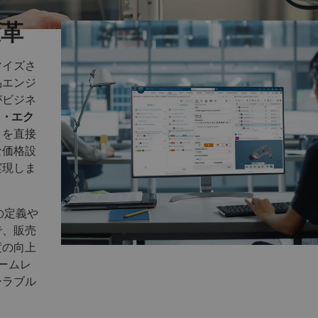
変革
マイズさ
品エンジ
がビジネ
ス・エク
タを直接
な価格設
実現しま
の定義や
で、販売
度の向上
シームレ
ーラブル