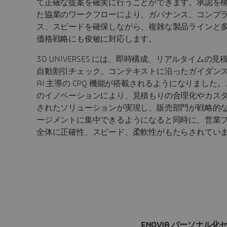
て正確な提案を確実に行うことができます。承認を
た協業のワークフローにより、ガバナンス、コンプ
ス、スピードを確保しながら、複雑な製品ラインと
価格戦略にも俊敏に対応します。
3D UNIVERSES には、即時構成、リアルタイムの見
自動割引チェック、コンテキストに沿ったガイダン
AI 主導の CPQ 機能が搭載されるようになりました
のイノベーションにより、見積もりの合理化やカス
されたソリューションが実現し、販売部門が戦略的
ージメントに集中できるようになると同時に、営業
全体に正確性、スピード、柔軟性がもたらされてい
ENOVIA パーソナル