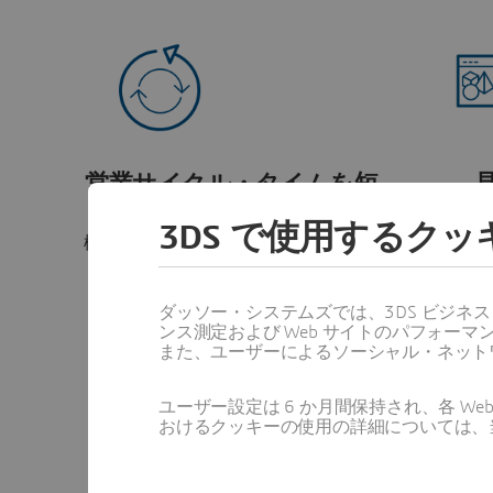
営業サイクル・タイムを短
縮
技術的な
3DS で使用するク
ア
構成を見積プロセスに直接組み込むこ
とで、ボトルネックを解消します。
ダッソー・システムズでは、3DS ビジネ
ンス測定および Web サイトのパフォ
また、ユーザーによるソーシャル・ネット
ユーザー設定は 6 か月間保持され、各 
おけるクッキーの使用の詳細については、
顧客満足度を向上
エン