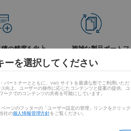
見積の精度を向上
複雑な製品ポートフ
をサポート
仕様と営業での提案内容をリ
ッキーを選択してください
ルタイムで同期します。
変動性と価格設定ルールを
ら、カスタマイズされたソ
ンを提供します。
ス・パートナーとともに、Web サイトを最適な形でご利用いた
ーマンス向上、ユーザーの操作に応じたコンテンツと提案の提供、
ワークでのコンテンツの共有を可能にしています。
Web ページのフッターの「ユーザー設定の管理」リンクをクリ
当社の
個人情報管理方針
をご覧ください。
ジニアリングと営業を
企業全体で統