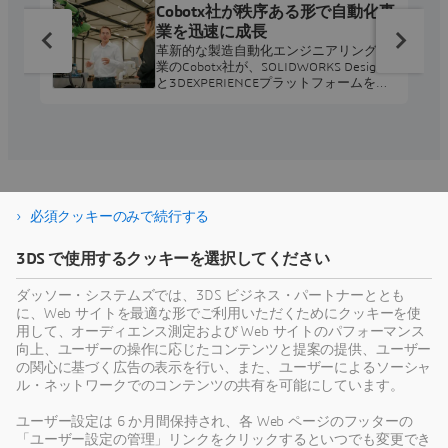
Cobotx社が秩序ある形で自動化事
業を迅速に成長
革新的な製造自動化エンジニアリング企
業のCobotx社が、SOLIDWORKS Design
と3DEXPERIENCEプラットフォームを導
入することで、体系的な協働ロボット開
発を実現して、エンジニアリングと製造
現場を連携し、自信を持って事業を拡
大。
必須クッキーのみで続行する
インダストリー・ソリューショ
3DS で使用するクッキーを選択してください
ン・エクスペリエンスの詳細
ダッソー・システムズでは、3DS ビジネス・パートナーととも
に、Web サイトを最適な形でご利用いただくためにクッキーを使
ビジネスを変革し、収益性を拡大する、当社の産業機械
用して、オーディエンス測定および Web サイトのパフォーマンス
向上、ユーザーの操作に応じたコンテンツと提案の提供、ユーザー
業界向けソリューションの詳細をご覧ください
の関心に基づく広告の表示を行い、また、ユーザーによるソーシャ
ル・ネットワークでのコンテンツの共有を可能にしています。
ユーザー設定は 6 か月間保持され、各 Web ページのフッターの
「ユーザー設定の管理」リンクをクリックするといつでも変更でき