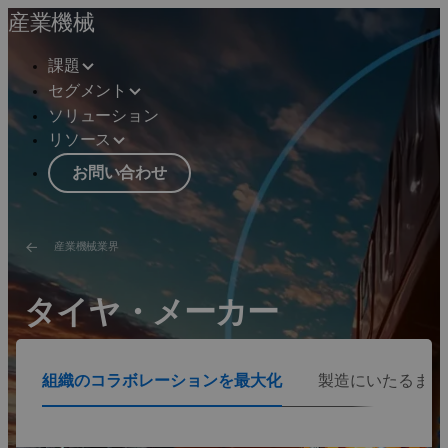
産業機械
課題
セグメント
ソリューション
リソース
お問い合わせ
産業機械業界
タイヤ・メーカー
高騰する燃料・原料コスト、激しい競争、厳しい安全と
組織のコラボレーションを最大化
製造にいたるまで
環境規制は、現在のタイヤ・メーカーが直面している課
題のほんの一部にすぎません
ソリューションを見る