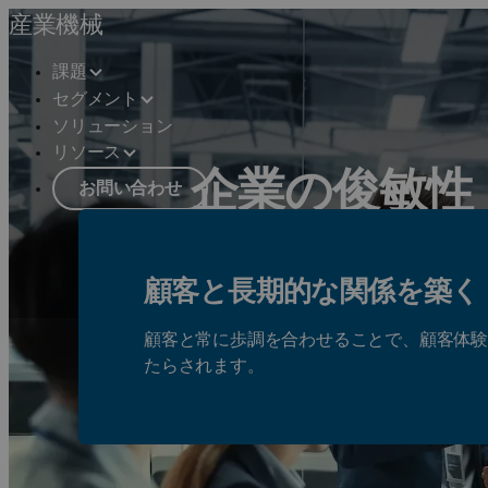
産業機械
課題
セグメント
ソリューション
リソース
企業の俊敏性
お問い合わせ
顧客需要の極めて高い競争圧力に対応
顧客と長期的な関係を築く
ソリューションを見る
顧客と常に歩調を合わせることで、顧客体
たらされます。