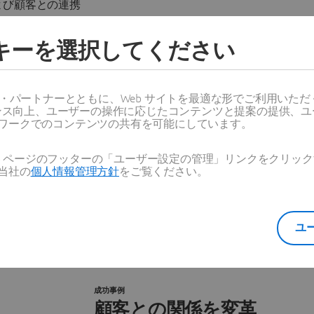
よび顧客との連携
ョットを運用するビジネス・プロセスを構造化された常に最新の
ッキーを選択してください
セスへ移行。
を向上させて、業務を加速
ス・パートナーとともに、Web サイトを最適な形でご利用いた
きなかった関係者との間でより広範な連携
ーマンス向上、ユーザーの操作に応じたコンテンツと提案の提供、
ワークでのコンテンツの共有を可能にしています。
るオープン性
Web ページのフッターの「ユーザー設定の管理」リンクをクリ
当社の
個人情報管理方針
をご覧ください。
ユ
成功事例
顧客との関係を変革