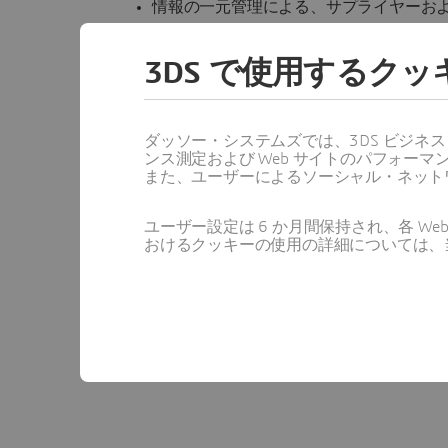
情報の一元管理による、サプライヤーお
ファイルに格納された情報のスナップシ
3DS で使用するク
データを運用（データ主導型）するプロ
ビジネス分野間のサイロを解消し、連携
ダッソー・システムズでは、3DS ビジネ
これまでは必要なデータを見ることがで
ンス測定および Web サイトのパフォ
また、ユーザーによるソーシャル・ネット
その他の企業情報システムとの統合でき
ユーザー設定は 6 か月間保持され、各 
おけるクッキーの使用の詳細については、