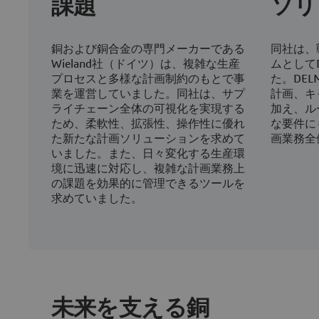
課題
ソリ
銅および銅合金の専門メーカーである
同社は、
Wieland社（ドイツ）は、複雑な生産
ムとしてD
プロセスと多様な計画制約のもとで事
た。DEL
業を運営していました。同社は、サプ
計画、キ
ライチェーン全体の可視化を実現する
加え、ル
ため、柔軟性、拡張性、操作性に優れ
な要件に
た新たな計画ソリューションを求めて
画業務全
いました。また、日々変化する生産環
境に迅速に対応し、複雑な計画業務上
の課題を効果的に管理できるツールを
求めていました。
未来を支える銅