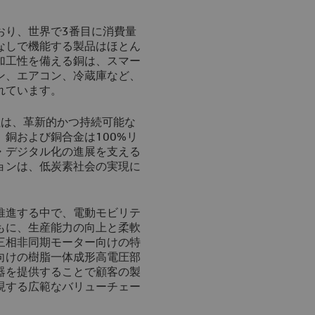
おり、世界で3番目に消費量
なしで機能する製品はほとん
加工性を備える銅は、スマー
ン、エアコン、冷蔵庫など、
れています。
d社は、革新的かつ持続可能な
銅および銅合金は100%リ
・デジタル化の進展を支える
ョンは、低炭素社会の実現に
推進する中で、電動モビリテ
もに、生産能力の向上と柔軟
三相非同期モーター向けの特
向けの樹脂一体成形高電圧部
器を提供することで顧客の製
現する広範なバリューチェー