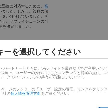
に迅速に対応するために、
高
いました。しかし、複数の個
ータが分散していました。そ
合し、サプライチェーンの可
用を決定しました。
画システム基盤
ッキーを選択してください
ス・パートナーとともに、Web サイトを最適な形でご利用いた
の計画・スケジューリング機能を備
ーマンス向上、ユーザーの操作に応じたコンテンツと提案の提供、
ワークでのコンテンツの共有を可能にしています。
ンとして評価しています。
先進的なソフトウェア・ソリ
Web ページのフッターの「ユーザー設定の管理」リンクをクリ
のグローバルITビジネス・生産担
当社の
個人情報管理方針
をご覧ください。
述べています。「拡張性に加え、
（MES）
環境との統合も重