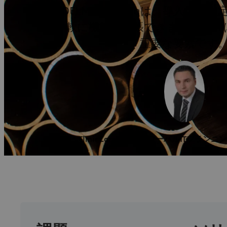
DELMIA Quintiqは、導入後
軟に機能を拡張できます。これ
重要な要素です
Elmir Coralic氏、グローバルITプラ