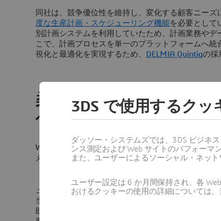
同社は、競争優位性を維持し、変化する顧客ニーズ
度な生産計画・スケジューリング機能
を必要として
別計画システムを利用していたため、計画業務やデ
こで、計画プロセスを単一のプラットフォームへ統
視化と最適化を実現するため、
DELMIA Quintiq
の採
柔軟かつ拡張性の高い計
3DS で使用するク
への移行
ダッソー・システムズでは、3DS ビジネ
Wieland社は、DELMIA Quintiqを、業界特有
ンス測定および Web サイトのパフォ
また、ユーザーによるソーシャル・ネット
え、柔軟性、拡張性、操作性に優れたソリューショ
「生産計画に対する要求がさらに高まる中、柔軟で
ユーザー設定は 6 か月間保持され、各 
ューションが必要でした」と、Wieland Group社
おけるクッキーの使用の詳細については、
当シニア・ディレクターであるStefan Zach氏は
既存の
企業資源計画（ERP）
および
製造実行システム