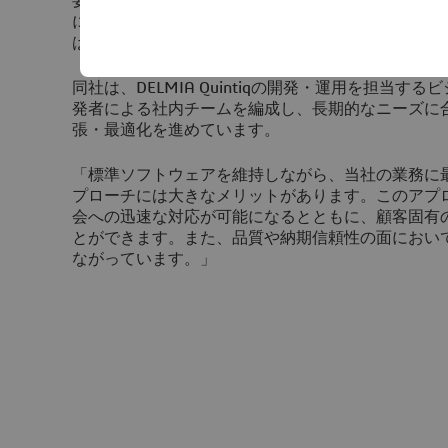
要な要件でした。また、金属業界向けの標準機能を
に応じて機能を追加・拡張できるソフトウェアが必要でした。
は、これらすべての要件を満たしていました。」
同社は、DELMIA Quintiqの開発・運用を担当
発者による社内チームを編成し、長期的なニーズに
張・最適化を進めています。
「標準ソフトウェアを維持しながら、当社の業務に
プローチには大きなメリットがあります。このアプ
会への迅速な対応が可能になるとともに、顧客固有
とができます。また、品質や納期信頼性の面におい
ながっています。」