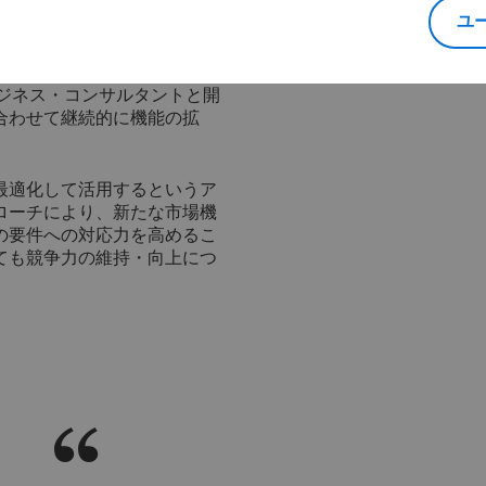
備えながら、当社固有の要件
ユ
DELMIA Quintiq
するビジネス・コンサルタントと開
合わせて継続的に機能の拡
最適化して活用するというア
ローチにより、新たな市場機
の要件への対応力を高めるこ
ても競争力の維持・向上につ