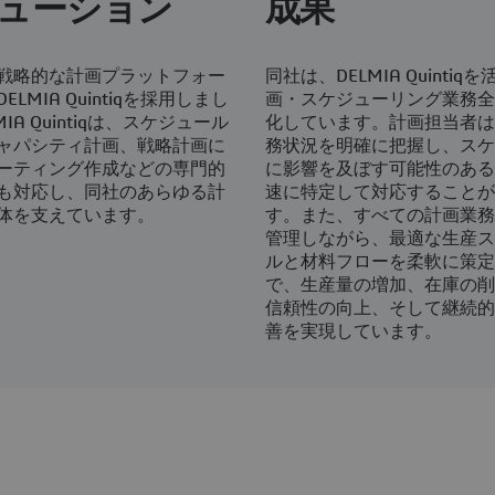
ューション
成果
戦略的な計画プラットフォー
同社は、DELMIA Quintiq
ELMIA Quintiqを採用しまし
画・スケジューリング業務全
MIA Quintiqは、スケジュール
化しています。計画担当者は
ャパシティ計画、戦略計画に
務状況を明確に把握し、スケ
ーティング作成などの専門的
に影響を及ぼす可能性のある
も対応し、同社のあらゆる計
速に特定して対応することが
体を支えています。
す。また、すべての計画業務
管理しながら、最適な生産ス
ルと材料フローを柔軟に策定
で、生産量の増加、在庫の削
信頼性の向上、そして継続的
善を実現しています。