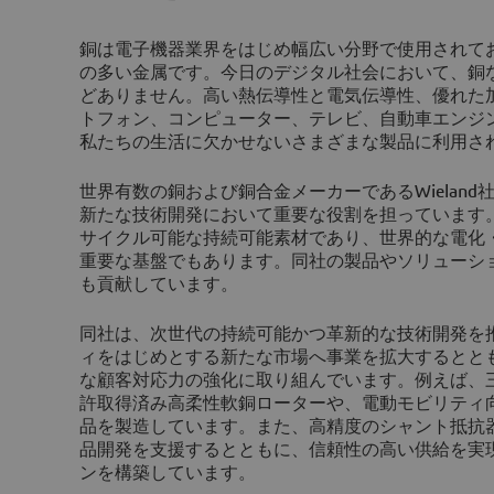
銅は電子機器業界をはじめ幅広い分野で使用されて
の多い金属です。今日のデジタル社会において、銅
どありません。高い熱伝導性と電気伝導性、優れた
トフォン、コンピューター、テレビ、自動車エンジ
私たちの生活に欠かせないさまざまな製品に利用さ
世界有数の銅および銅合金メーカーであるWielan
新たな技術開発において重要な役割を担っています。
サイクル可能な持続可能素材であり、世界的な電化
重要な基盤でもあります。同社の製品やソリューシ
も貢献しています。
同社は、次世代の持続可能かつ革新的な技術開発を
ィをはじめとする新たな市場へ事業を拡大するとと
な顧客対応力の強化に取り組んでいます。例えば、
許取得済み高柔性軟銅ローターや、電動モビリティ
品を製造しています。また、高精度のシャント抵抗
品開発を支援するとともに、信頼性の高い供給を実
ンを構築しています。