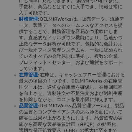
にも簡単に対応できます。部品番号の相互参照、
手数料、商品などはすぐに入手でき、情報は常に
入手可能です。
財務管理
:
DELMIAWorks は、販売データ、流通デ
ータ、製造データへのシームレスなアクセスを提
供することで、財務管理を容易かつ柔軟にしま
す。直感的なドリルダウン機能により、迅速かつ
正確なデータ解析が可能です。包括的な会計およ
び一般オフィス管理システムも、一般に認められ
ているすべての会計原則に準拠し、複数の企業、
プロフィット・センター、および通貨をサポート
しています。
在庫管理
:
在庫は、キャッシュフロー管理における
最大の項目の 1 つです。DELMIAWorks の在庫管
理ツールは、適切な在庫量を確保し、在庫回転率
を向上させ、過剰注文や不足注文および過剰生産
を排除しながら、コストを最小限に抑えます。
品質管理
:
DELMIAWorks 品質管理ツールは、製品
の品質とコンプライアンスのあらゆる面において
確実に成果が上がるようにします。品質監査の実
施から高度な製品品質計画（APQP）の効率化、
適切な是正処置要求（CAR）の拡大に至るまで、