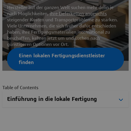
Hersteller auf der ganzen Welt suchen mehr denn je
nach Möglichkeiten,
ihre Lieferketten angesichts
steigender Kosten und Transportprobleme zu stärken.
Viele Unternehmen, die sich früher dafür entschieden
haben, ihre Fertigungsmaterialien international zu
beschaffen, kehren jetzt um und suchen nach
günstigeren Optionen vor Ort.
Einen lokalen Fertigungsdienstleister
finden
Table of Contents