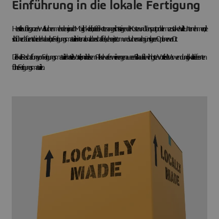
Einführung in die lokale Fertigung
Hersteller auf der ganzen Welt suchen mehr denn je nach Möglichkeiten, ihre Lieferketten angesichts steigender Kosten und Transportprobleme zu stärken. Viele Unternehmen, die
sich früher dafür entschieden haben, ihre Fertigungsmaterialien international zu beschaffen, kehren jetzt um und suchen nach günstigeren Optionen vor Ort.
Die lokale Beschaffung von Fertigungsmaterialien hat viele Vorteile, und in diesem Artikel werfen wir einen genaueren Blick auf die wichtigsten Vorteile der Verwendung lokaler Lieferanten
für Ihre Fertigungsmaterialien.