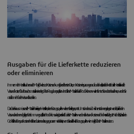
Ausgaben für die Lieferkette reduzieren
oder eliminieren
Immer mehr Hersteller suchen nach Möglichkeiten zur Kostensenkung. Einer der besten Orte, um Kosteneinsparungen aufzudecken, ist Ihre Lieferkette. Für viele Hersteller sind die
Versandkosten für Verbrauchsmaterialien eine der größten Ausgaben pro Jahr. Wenn Sie Ihre Materialien für die Produktion von weit entfernten Standorten beziehen, werden Sie
natürlich mehr für den Versand bezahlen.
Darüber hinaus müssen die Materialien bei einigen Herstellern, deren Bezugsquellen weiter entfernt liegen, unter Umständen an Zwischenstationen gelagert werden, bis sie für den
Versand an den endgültigen Bestimmungsort, d. h. Ihre Produktionsanlage, bereit sind. Für diese Materialien werden die Versandkosten noch höher sein. Die gute Nachricht ist, dass sich ein
Großteil dieser Transportkosten erheblich reduzieren oder sogar ganz vermeiden lässt, wenn Sie so viele lokale Bezugsquellen wie möglich für Ihre Materialien nutzen.