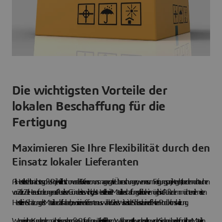
Die wichtigsten Vorteile der
lokalen Beschaffung für die
Fertigung
Maximieren Sie Ihre Flexibilität durch den
Einsatz lokaler Lieferanten
Als Hersteller steht Ihr nächstes großes Projekt vielleicht schon vor der Tür. Keiner von uns mag negative Überraschungen, wenn es um Fertigungsprojekte geht, aber dennoch tauchen
von Zeit zu Zeit Herausforderungen auf. Aus diesen Gründen ist es wichtig, dass Hersteller bei der Materialbeschaffung so flexibel wie möglich sind. Außerdem möchten die meisten
Hersteller eine Schätzung des Materialbedarfs haben, bevor sie einen Lieferanten auswählen. Dieses Wissen ist der Schlüssel zu einer effektiven Produktionsskalierung.
Wenn einer Ihrer Kunden demnächst einen sehr großen Auftrag für neue Teile erteilt, die in Ihrem Werk hergestellt werden sollen, werden Sie dann über die erforderlichen Materialien