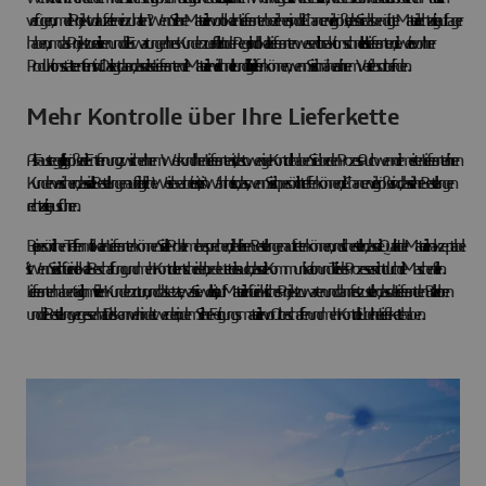
verfügen, um die Projektvorlaufzeiten einzuhalten? Wenn Sie Ihre Materialien von lokalen Lieferanten beziehen, sind die Chancen viel größer, dass Sie das benötigte Material rechtzeitig auf Lager
haben, um das Projekt zu realisieren und die Erwartungen Ihres Kunden zu erfüllen. In der Regel sind lokale Lieferanten wesentlich reaktionsschneller als Lieferanten, die weiter von Ihrer
Produktionsstätte entfernt sind. Das liegt daran, dass diese Lieferanten die Materialien viel schneller und billiger liefern können, wenn Sie sich näher an ihrem Vertriebsort befinden.
Mehr Kontrolle über Ihre Lieferkette
Als Faustregel gilt: Je größer die Entfernung zwischen Ihrem Werk und Ihren Lieferanten ist, desto weniger Kontrolle haben Sie über den Prozess. Auch wenn die meisten Lieferanten ihren
Kunden versichern, dass sie alle Bestellungen auf die gleiche Weise bearbeiten, ist es in Wahrheit so, dass, wenn Sie sich persönlich treffen können, die Chancen viel größer sind, dass sie Ihre Bestellungen
rechtzeitig ausführen.
Bei persönlichen Treffen mit lokalen Lieferanten können Sie alle Probleme besprechen, die bei Ihren Bestellungen auftreten können, und sicherstellen, dass die Qualität der Materialien akzeptabel
ist. Wenn Sie sich für eine lokale Beschaffung und mehr Kontrolle entscheiden, bedeutet dies auch, dass die Kommunikation und Teile des Prozesses nicht durch die Maschen fallen.
Lieferanten haben täglich mit vielen Kunden zu tun, und das Letzte, was Sie wollen, ist, auf Materialien für ein kritisches Projekt zu warten und dann festzustellen, dass der Lieferant den Ball verloren
und die Bestellung vergessen hat. Dies kann verhindert werden, indem Sie Ihre Fertigungsmaterialien vor Ort beschaffen und mehr Kontrolle über Ihre Lieferkette haben.