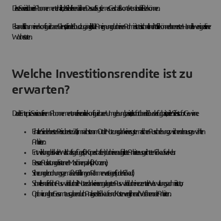
Dieser Service ist über ein Abonnement erhältlich, das Sie bei Ihren üblichen Dassault Systèmes Geschäftskontakten abschließen können.
Es handelt sich um einen konfigurierbaren Dienst, der in der Cloud zugänglich ist. Die Aneignung durch einen Administrator ist schnell und intuitiv. Sie können Ihren ersten Handel in weniger als einer
Woche starten.
Welche Investitionsrendite ist zu
erwarten?
Da der Enterprise-Service auf einem Abonnement und einer online konfigurierbaren Umgebung basiert, die sofort über die Cloud verfügbar ist, erzielen Sie fast sofort Gewinne:
Erhalten Sie den besten Preis zur besten Zeit, am nächsten am Ort der Nutzung dank einer systematischen Ausschreibung zwischen den ausgewählten
Anbietern :
Entwicklung des lokalen Wirtschaftsgefüges (für Körperschaften) durch einen auf gelistete Anbieter ausgerichteten Einkaufsverkehr.
Bessere Auslastung des internen Maschinenparks (für Konzerne),
Sicherung der ordnungsgemäßen Erfüllung von Rahmenverträgen (für den Einkauf).
Schnelle und einfache Auswahl durch die Nutzer dank einer vorgelagerten Auswahl durch einen zentralen Verwaltungsadministrator,
Optimierung Ihrer Gesamtausgaben durch Analyse der Einkäufe und Kostenvergleiche nach Verfahren oder Anbietern.