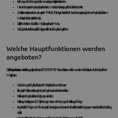
Einrichtung und Ausführung von Rahmenverträgen mit gelisteten Lieferanten.
Hervorhebung eines Angebots, das auf einen bestimmten Beruf oder ein geografisches Gebiet beschränkt ist.
Zentralisierte und gesteuerte Verwaltung einer MAKE or BUY-Strategie mit vereinfachter Hervorhebung des angebotenen Angebots (durch interne
Websites, durch referenzierte Lieferanten...).
Digitale Kontinuität vom Bedarf bis zum Stück, im gesicherten Modus.
Verfügbarkeit von Indikatoren, die die Analyse und die Entscheidungsfindung erleichtern.
Welche Hauptfunktionen werden
angeboten?
Der Enterprise-Service
erweitert die frei zugänglichen Dienste auf 3DEXPERIENCE Make und bietet sowohl Anwendern mit Käufer- als auch mit Verkäuferprofil mehr
Möglichkeiten:
Beschränkung des Zugriffs auf den privaten Marktplatz auf benannte Benutzer.
Filterung der Anbieter und des angebotenen Angebots nach verschiedenen Kriterien.
Erstellung eines Angebots für interne Fertigungswerkstätten.
Erstellung von Katalogen von 3D-Objekten zur gemeinsamen Nutzung und Herstellung auf Anfrage
Integration in Ihr ERP-System zur Minimierung der Dateneingabe und zur besseren Nachvollziehbarkeit der Vorgänge vom ersten Bedarf bis zur Bezahlung
des Teils.