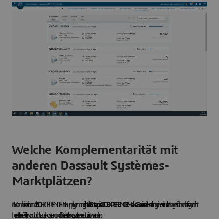
Welche Komplementarität mit
anderen Dassault Systèmes-
Marktplätzen?
In Kombination mit
3D
EXPERIENCE PartSupply ermöglicht
der Enterprise 3DEXPERIENCE Make
Service
die Erstellung eines virtuellen Lagers für bedarfsgerecht
herstellbare Teile, wodurch Lagerkosten und Bereitstellungszeiten reduziert werden.