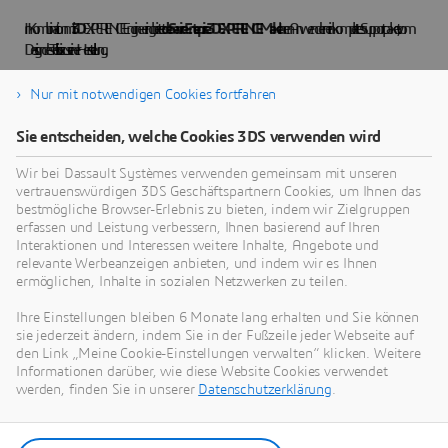
In Kombination mit
3D
EXPERIENCE Engineering bietet
der Service Enterprise 3DEXPERIENCE Make
Ihren Anwendern ein komplettes Supportpaket, vom
Design des Teils bis zu seiner Herstellung.
Nur mit notwendigen Cookies fortfahren
Wie kann ich mehr erfahren und
Sie entscheiden, welche Cookies 3DS verwenden wird
auf eine Demo zugreifen?
Wir bei Dassault Systèmes verwenden gemeinsam mit unseren
vertrauenswürdigen 3DS Geschäftspartnern Cookies, um Ihnen das
Sie können sich über folgenden Link mit unserem Vertriebsteam in Verbindung setzen:
Contact Us
bestmögliche Browser-Erlebnis zu bieten, indem wir Zielgruppen
erfassen und Leistung verbessern, Ihnen basierend auf Ihren
Interaktionen und Interessen weitere Inhalte, Angebote und
relevante Werbeanzeigen anbieten, und indem wir es Ihnen
ermöglichen, Inhalte in sozialen Netzwerken zu teilen.
Ihre Einstellungen bleiben 6 Monate lang erhalten und Sie können
3DEXPERIENCE MAKE
sie jederzeit ändern, indem Sie in der Fußzeile jeder Webseite auf
den Link „Meine Cookie-Einstellungen verwalten“ klicken. Weitere
Erhalten Sie sekundenschnell Angebote für Ihre Bauteile
Informationen darüber, wie diese Website Cookies verwendet
werden, finden Sie in unserer
Datenschutzerklärung
.
Make öffnen