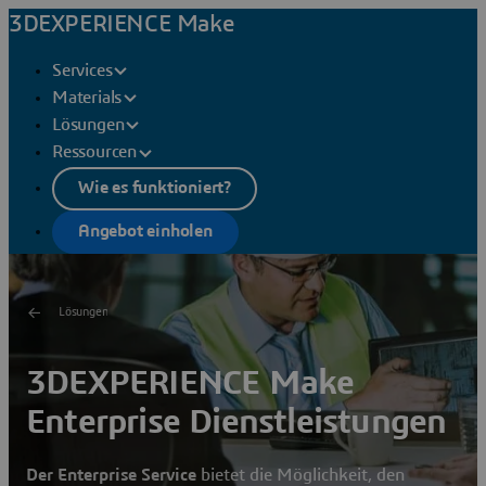
3DEXPERIENCE Make
Services
Materials
Lösungen
Ressourcen
Wie es funktioniert?
Angebot einholen
Lösungen
3DEXPERIENCE Make
Enterprise Dienstleistungen
Der Enterprise Service
bietet die Möglichkeit, den