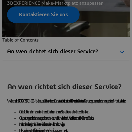
3D
EXPERIENCE Make-Marktplatz anzupassen.
Kontaktieren Sie uns
Table of Contents
An wen richtet sich dieser Service?
Während sich
3D
EXPERIENCE Make hauptsächlich an einzelne Benutzer richtet, richtet sich
der Enterprise Service
an Benutzergruppen, die in einem organisierten Modus arbeiten:
Große Unternehmen mit mehreren Ländern, mehreren Standorten und mehreren Branchen.
Gruppierungen, die in einem ausgedehnten Netzwerk funktionieren: Universitäten, technische Zentren, Fablabs, ...
Nationale oder regionale Gebiete wie Cluster oder Wirtschaftszweige.
Die Kunden von Anbietern eines zentralen Einkaufsmanagements.