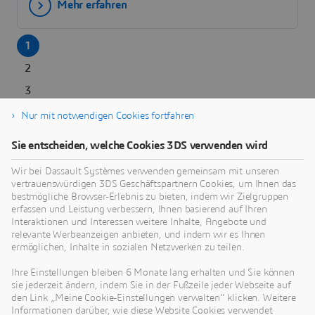
Mehr erfahren
1
2
3
4
Nur mit notwendigen Cookies fortfahren
...
Sie entscheiden, welche Cookies 3DS verwenden wird
7
Next >
Wir bei Dassault Systèmes verwenden gemeinsam mit unseren
vertrauenswürdigen 3DS Geschäftspartnern Cookies, um Ihnen das
bestmögliche Browser-Erlebnis zu bieten, indem wir Zielgruppen
erfassen und Leistung verbessern, Ihnen basierend auf Ihren
Interaktionen und Interessen weitere Inhalte, Angebote und
relevante Werbeanzeigen anbieten, und indem wir es Ihnen
ermöglichen, Inhalte in sozialen Netzwerken zu teilen.
Ihre Einstellungen bleiben 6 Monate lang erhalten und Sie können
3DEXPERIENCE MAKE
sie jederzeit ändern, indem Sie in der Fußzeile jeder Webseite auf
den Link „Meine Cookie-Einstellungen verwalten“ klicken. Weitere
Erhalten Sie sekundenschnell Angebote für Ihre Bauteile
Informationen darüber, wie diese Website Cookies verwendet