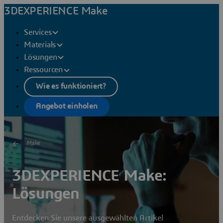
3DEXPERIENCE Make
Services
Materials
Lösungen
Ressourcen
Wie es funktioniert?
Angebot einholen
Make
3DEXPERIENCE Make:
Lösungen
Entdecken Sie unsere ausgewählten Artikel