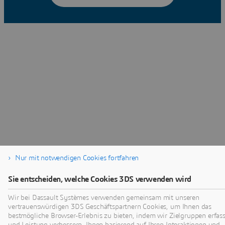
Nur mit notwendigen Cookies fortfahren
Sie entscheiden, welche Cookies 3DS verwenden wird
Wir bei Dassault Systèmes verwenden gemeinsam mit unseren
vertrauenswürdigen 3DS Geschäftspartnern Cookies, um Ihnen das
bestmögliche Browser-Erlebnis zu bieten, indem wir Zielgruppen erfas