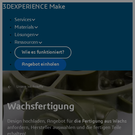
3DEXPERIENCE Make
Services
Materials
Lösungen
Ressourcen
Wie es funktioniert?
Angebot einholen
Unsere Werkstoffe
Wachsfertigung
Design hochladen, Angebot für
die Fertigung aus Wachs
anfordern, Hersteller auswählen und die fertigen Teile
erhalten!