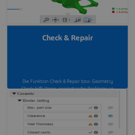
Check & Repair
Die Funktion Check & Repair bzw. Geometry
Check hilft Ihnen, geometrische Probleme an
Ihrem Bauteil zu erkennen und sie online und live
zu beheben.