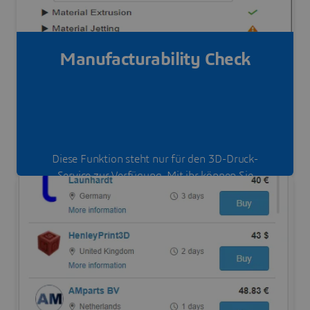
Manufacturability Check
Diese Funktion steht nur für den 3D-Druck-
Service zur Verfügung. Mit ihr können Sie
prüfen, ob Ihr Bauteil mit den gegebenen
Rohstoffen und Verfahren produzierbar ist.