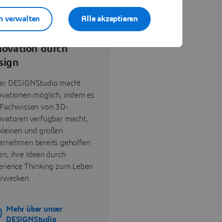
n verwalten
Alle akzeptieren
novation durch
sign
er DESIGNStudio macht
ovationen möglich, indem es
 Fachwissen von 3D-
ovatoren verfügbar macht,
 kleinen und großen
ernehmen bereits geholfen
n, ihre Ideen durch
erience Thinking zum Leben
erwecken.
Mehr über unser
DESIGNStudio