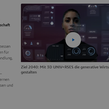
,
schaft
ozessen
en für
andlung,
Ziel 2040: Mit 3D UNIV+RSES die generative Wirts
gestalten
 –
Lernen
ssen und