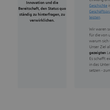
Innovation und die
Geschichte
i
Bereitschaft, den Status quo
Geschäftspra
ständig zu hinterfragen, zu
leisten
.
verwirklichen.
Wir waren s
für die von 
warum sich 
Unser Ziel 
gezeigten
L
Es schafft 
in das Unter
setzen - zum