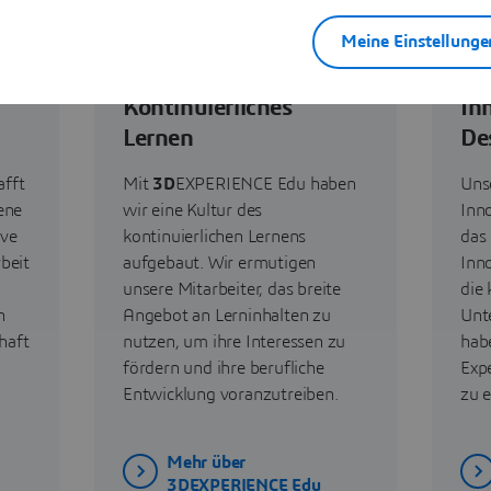
Meine Einstellunge
Kontinuierliches
In
Lernen
De
fft
Mit
3D
EXPERIENCE Edu haben
Uns
ene
wir eine Kultur des
Inn
ive
kontinuierlichen Lernens
das
beit
aufgebaut. Wir ermutigen
Inn
unsere Mitarbeiter, das breite
die
n
Angebot an Lerninhalten zu
Unt
haft
nutzen, um ihre Interessen zu
habe
fördern und ihre berufliche
Exp
Entwicklung voranzutreiben.
zu 
Mehr über
3DEXPERIENCE Edu