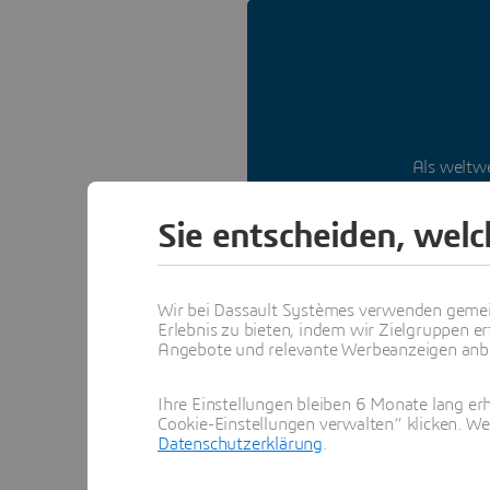
Als weltw
inspirierenden F
Herausforderun
Sie entscheiden, wel
Wir bei Dassault Systèmes verwenden gemei
Erlebnis zu bieten, indem wir Zielgruppen er
Angebote und relevante Werbeanzeigen anbie
Ihre Einstellungen bleiben 6 Monate lang erh
Cookie-Einstellungen verwalten“ klicken. We
Datenschutzerklärung
.