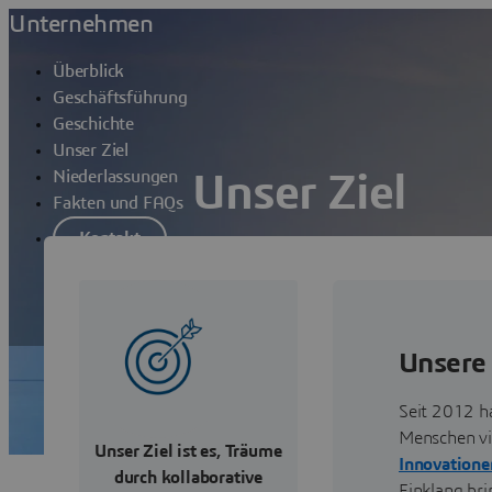
Unternehmen
Überblick
Geschäftsführung
Geschichte
Unser Ziel
Niederlassungen
Unser Ziel
Fakten und FAQs
Kontakt
Unser Ziel bei Dassault Systèmes ist es
verbinden, dass ein besseres Verständ
erreicht werden können. Wir lassen uns
wer wir sind und wie wir unser Unter
Unsere 
Seit 2012 h
Menschen vi
Unser Ziel ist es, Träume
Innovatione
durch kollaborative
Einklang bri