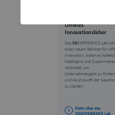
Offenes
Innovationslabor
Das
3D
EXPERIENCE Lab scha
einen neuen Rahmen für off
Innovation, indem es kollekt
Intelligenz und Zusammenar
verbindet, um
Unternehmergeist zu förder
und die Zukunft der Gesellsc
zu stärken.
Mehr über das
3DEXPERIENCE Lab