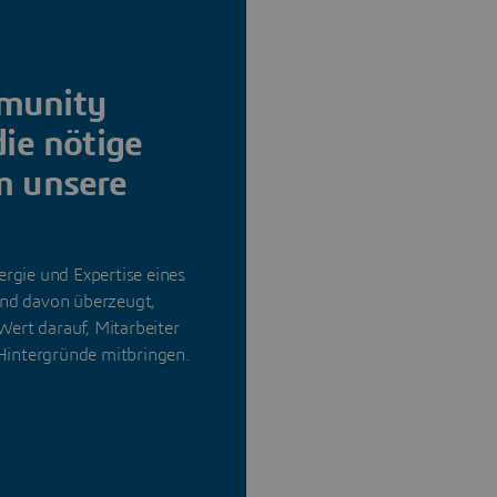
munity
ie nötige
m unsere
ergie und Expertise eines
ind davon überzeugt,
 Wert darauf, Mitarbeiter
d Hintergründe mitbringen.