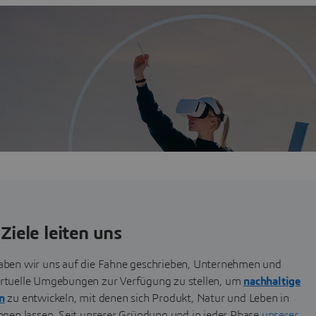
, Realität und virtuelle Technologien so miteinander zu
nis und bessere Ergebnisse zum Wohle der Menschheit
 von einer Reihe von Grundwerten leiten, die definieren,
nehmen führen.
Ziele leiten uns
aben wir uns auf die Fahne geschrieben, Unternehmen und
rtuelle Umgebungen zur Verfügung zu stellen, um
nachhaltige
n
zu entwickeln, mit denen sich Produkt, Natur und Leben in
ngen lassen. Seit unserer Gründung und in jeder Phase
unserer