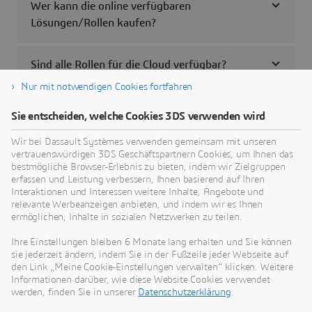
Wer kann die online verfügbaren
Lösungen/Rollen kaufen?
Sind alle Rollen für die Cloud verfügbar?
Nur mit notwendigen Cookies fortfahren
Wo muss ich klicken, um zu kaufen?
Sie entscheiden, welche Cookies 3DS verwenden wird
Wir bei Dassault Systèmes verwenden gemeinsam mit unseren
vertrauenswürdigen 3DS Geschäftspartnern Cookies, um Ihnen das
bestmögliche Browser-Erlebnis zu bieten, indem wir Zielgruppen
Support
erfassen und Leistung verbessern, Ihnen basierend auf Ihren
Interaktionen und Interessen weitere Inhalte, Angebote und
Nützliche Lösungen für die häufigsten Probleme.
relevante Werbeanzeigen anbieten, und indem wir es Ihnen
ermöglichen, Inhalte in sozialen Netzwerken zu teilen.
FAQs zum Thema Support anzeigen
Ihre Einstellungen bleiben 6 Monate lang erhalten und Sie können
sie jederzeit ändern, indem Sie in der Fußzeile jeder Webseite auf
den Link „Meine Cookie-Einstellungen verwalten“ klicken. Weitere
Informationen darüber, wie diese Website Cookies verwendet
Wie erhalte ich einen Lizenzschlüssel?
werden, finden Sie in unserer
Datenschutzerklärung
.