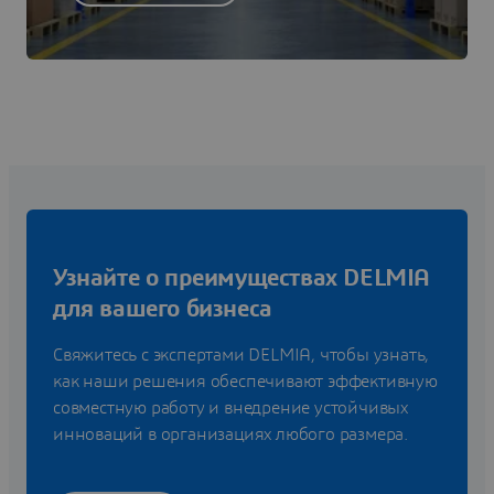
Узнайте о преимуществах DELMIA
для вашего бизнеса
Свяжитесь с экспертами DELMIA, чтобы узнать,
как наши решения обеспечивают эффективную
совместную работу и внедрение устойчивых
инноваций в организациях любого размера.