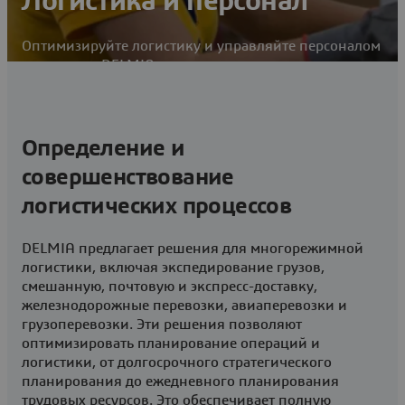
Логистика и персонал
Оптимизируйте логистику и управляйте персоналом
с помощью DELMIA
Контакты
Посетите сообщество DELMIA Global
Определение и
Operations
совершенствование
логистических процессов
DELMIA предлагает решения для многорежимной
логистики, включая экспедирование грузов,
смешанную, почтовую и экспресс-доставку,
железнодорожные перевозки, авиаперевозки и
грузоперевозки. Эти решения позволяют
оптимизировать планирование операций и
логистики, от долгосрочного стратегического
планирования до ежедневного планирования
трудовых ресурсов. Это обеспечивает полную