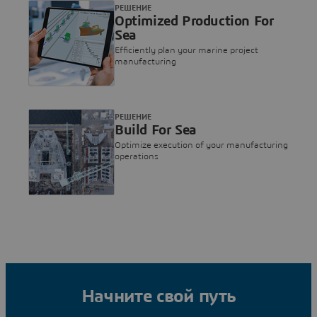
РЕШЕНИЕ
Optimized Production For
Sea
Efficiently plan your marine project
manufacturing
РЕШЕНИЕ
Build For Sea
Optimize execution of your manufacturing
operations
Начните свой путь