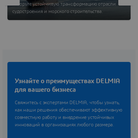
Ускорьте устойчивую трансформацию отрасли
судостроения и морского строительства.
Узнайте о преимуществах DELMIA
для вашего бизнеса
Свяжитесь с экспертами DELMIA, чтобы узнать,
как наши решения обеспечивают эффективную
совместную работу и внедрение устойчивых
инноваций в организациях любого размера.