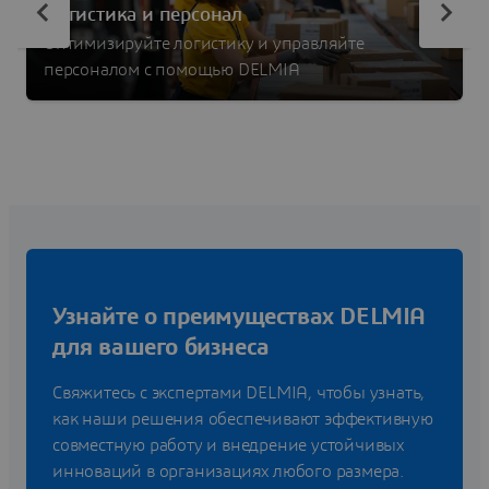
Логистика и персонал
Оптимизируйте логистику и управляйте
персоналом с помощью DELMIA
Узнайте о преимуществах DELMIA
для вашего бизнеса
Свяжитесь с экспертами DELMIA, чтобы узнать,
как наши решения обеспечивают эффективную
совместную работу и внедрение устойчивых
инноваций в организациях любого размера.