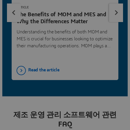
ARTICLE
The Benefits of MOM and MES and
Why the Differences Matter
Understanding the benefits of both MOM and
MES is crucial for businesses looking to optimize
their manufacturing operations. MOM plays a
comprehensive role in managing all aspects of
manufacturing operations, while MES focuses
on the granular control needed at the shop floor
Read the article
level.
제조 운영 관리 소프트웨어 관련
FAQ