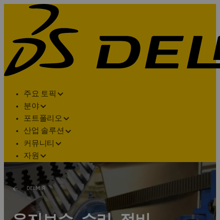
주요 토픽
분야
포트폴리오
산업 솔루션
커뮤니티
자원
DELMIA